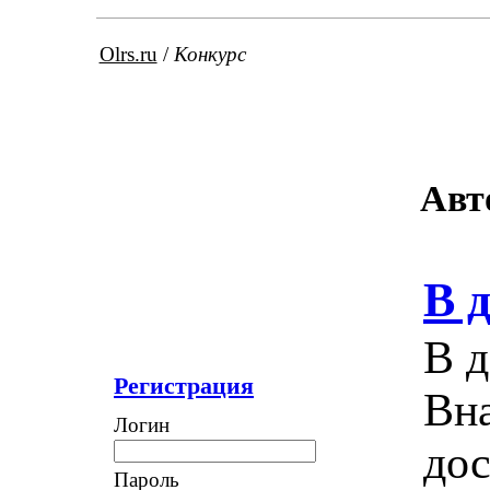
Olrs.ru
/
Конкурс
Авт
В 
В д
Регистрация
Вна
Логин
дос
Пароль