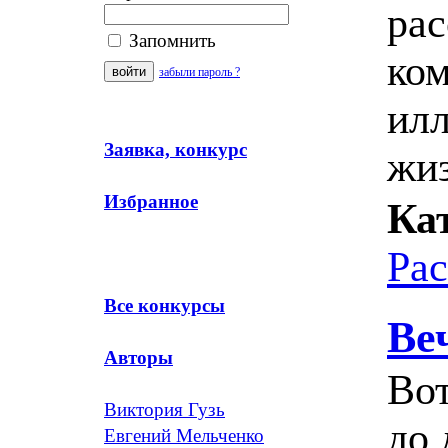
рас
Запомнить
ком
забыли пароль ?
ил
Заявка, конкурс
жи
Избранное
Ка
Ра
Все конкурсы
Ве
Авторы
Вот
Виктория Гузь
до 
Евгений Мельченко