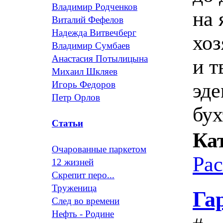
Владимир Родченков
на 
Виталий Фефелов
Надежда Витвечберг
хоз
Владимир Сумбаев
Анастасия Потылицына
и т
Михаил Шкляев
эде
Игорь Федоров
Петр Орлов
бух
Статьи
Ка
Очарованные паркетом
Ра
12 жизней
Скрепит перо...
Труженица
Га
След во времени
Нефть - Родине