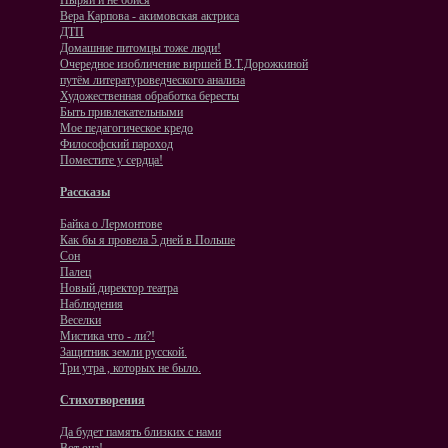
Ныряй и не бойся
Вера Карпова - акимовская актриса
ДТП
Домашние питомцы тоже люди!
Очередное изобличение виршей В.Т.Дорожкиной
путём литературоведческого анализа
Художественная обработка бересты
Быть привлекательными
Мое педагогическое кредо
Философский пароход
Поместите у сердца!
Рассказы
Байка о Лермонтове
Как бы я провела 5 дней в Польше
Сон
Палец
Новый директор театра
Наблюдения
Веселки
Мистика что - ли?!
Защитник земли русской.
Три утра , которых не было.
Стихотворения
Да будет память близких с нами