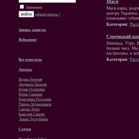
Мася
Запомнить
Мася наша, родо
центра Украины. 
забыли пароль ?
влажными губами
Категория:
Расс
Заявка, конкурс
Серенький ко
Избранное
Пятница. Утро. В
больше часа. Мы 
кастрюлька, в ко
Категория:
Расс
Все конкурсы
Авторы
Вадим Немчин
Людмила Ласкина
Юлия Остапенко
Юлия Синкина
Кристинка Посохина
Равиль Абдрахманов
Сандра Лорес
Камелия Санрин
Эрмек Турдубеков
Статьи