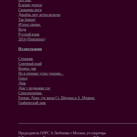
Вот она!
В конце дороги
Скованны ноги
Декабрь лют, ветра колючи
Так бывает
#Голос свыше.
Вода
Русский язык
2014 (Пентаптих)
Иллюстрации
Странник
Северный край
Вопрос дня
Не в птичьих устах упоение...
Город
День
Дом у подножия гор
Стихотворение.
Ереван. Дома, где жили Ст. Шаумян и А. Мравян.
Графический знак
Председатель ОЛРС А.Любченко г.Москва; уч.секретарь