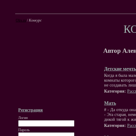
Olrs.ru
/
Конкурс
К
Автор Ален
Детские мечт
Когда я была мал
комнаты которог
не создавать лиш
Категория:
Расс
Мать
# - Да откуда он
Регистрация
- Эта старая, н
Логин
дикой тягой к ж
Категория:
Расс
Пароль