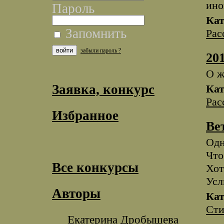
ино
Пароль
Кат
Запомнить
Рас
забыли пароль ?
201
О ж
Заявка, конкурс
Кат
Рас
Избранное
Ве
Одн
Что
Все конкурсы
Хот
Усл
Авторы
Кат
Сти
Екатерина Дробышева