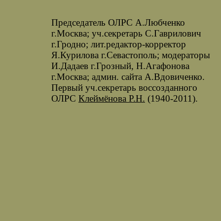
Председатель ОЛРС А.Любченко
г.Москва; уч.секретарь С.Гаврилович
г.Гродно; лит.редактор-корректор
Я.Курилова г.Севастополь; модераторы
И.Дадаев г.Грозный, Н.Агафонова
г.Москва; админ. сайта А.Вдовиченко.
Первый уч.секретарь воссозданного
ОЛРС
Клеймёнова Р.Н.
(1940-2011).