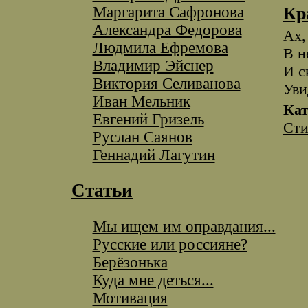
Маргарита Сафронова
Кр
Александра Федорова
Ах,
Людмила Ефремова
В н
Владимир Эйснер
И с
Виктория Селиванова
Уви
Иван Мельник
Кат
Евгений Гризель
Сти
Руслан Саянов
Геннадий Лагутин
Статьи
Мы ищем им оправдания...
Русские или россияне?
Берёзонька
Куда мне деться...
Мотивация