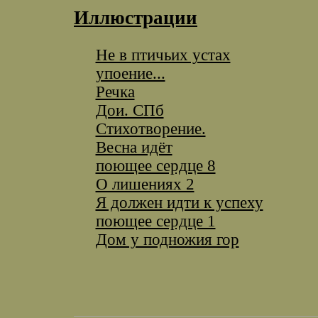
Иллюстрации
Не в птичьих устах
упоение...
Речка
Дои. СПб
Стихотворение.
Весна идёт
поющее сердце 8
O лишениях 2
Я должен идти к успеху
поющее сердце 1
Дом у подножия гор