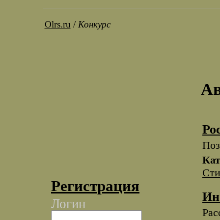
Olrs.ru
/
Конкурс
Ав
Ро
Поз
Кат
Сти
Регистрация
Ин
Логин
Рас