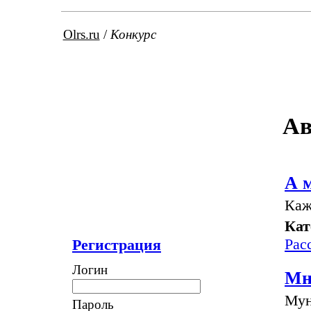
Olrs.ru
/
Конкурс
Ав
А м
Каж
Кат
Рас
Регистрация
Логин
Мн
Мун
Пароль