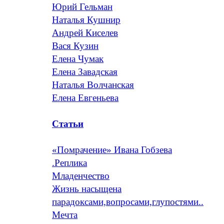
Юрий Гельман
Наталья Кушнир
Андрей Киселев
Вася Кузин
Елена Чумак
Елена Завадская
Наталья Волчанская
Елена Евгеньева
Статьи
«Помрачение» Ивана Гобзева
.Реплика
Младенчество
Жизнь насыщена
парадоксами,вопросами,глупостями..
Мечта