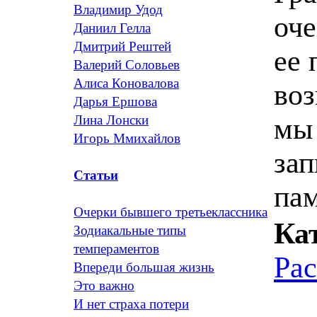
Владимир Удод
оче
Даниил Гелла
Дмитрий Рештей
ее 
Валерий Соловьев
Алиса Коновалова
воз
Дарья Ершова
мы 
Лина Лонски
Игорь Ммихайлов
за
Статьи
пам
Очерки бывшего третьеклассника
Ка
Зодиакальные типы
темпераментов
Ра
Впереди большая жизнь
Это важно
И нет страха потери