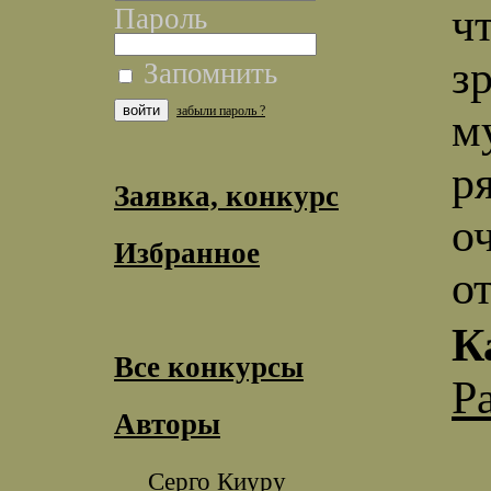
ч
Пароль
з
Запомнить
забыли пароль ?
м
р
Заявка, конкурс
о
Избранное
о
К
Все конкурсы
Р
Авторы
Серго Киуру