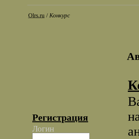
Olrs.ru
/
Конкурс
Ав
К
В
н
Регистрация
а
Логин