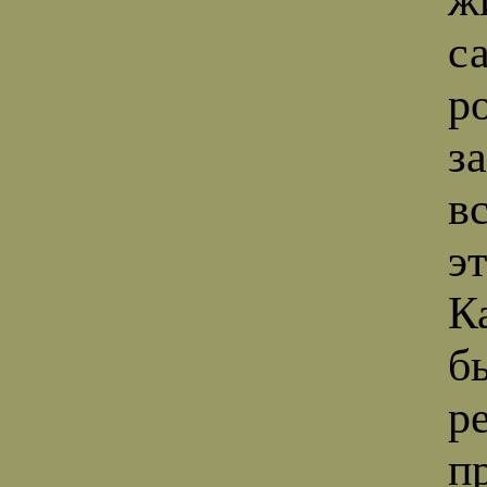
с
р
з
в
э
К
б
р
п