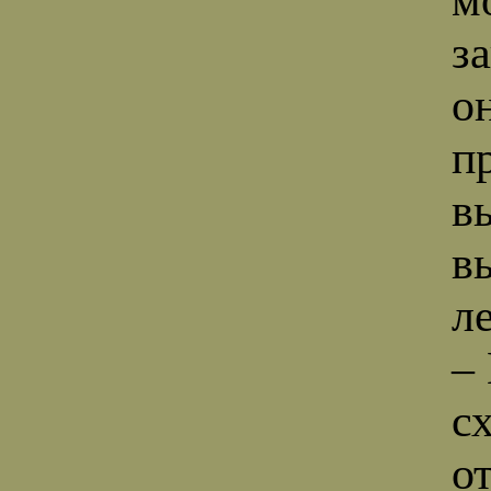
з
о
п
в
в
л
–
с
о