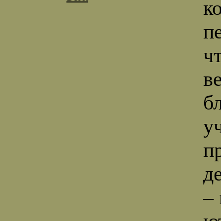
к
п
ч
в
б
у
п
д
–
ю