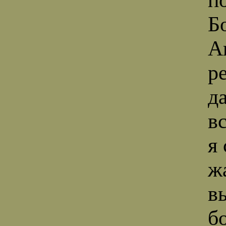
Б
А
р
д
в
я
ж
в
б