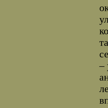
о
у
ко
т
с
–
а
л
вп