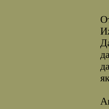
О
И
Д
д
да
як
А