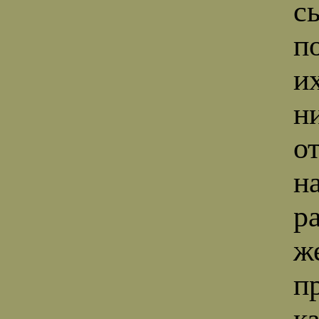
с
п
и
н
о
н
р
ж
п
к