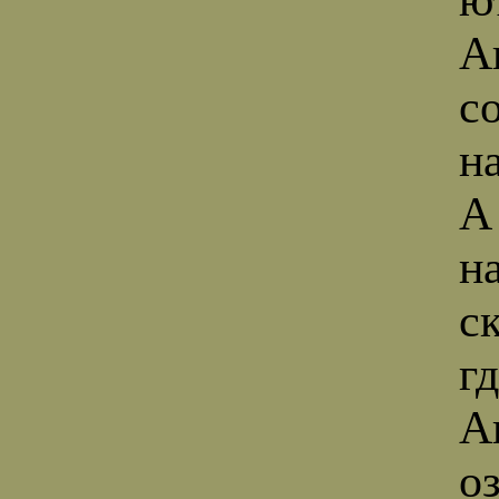
А
с
н
А
н
с
г
А
о