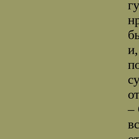
г
н
б
и
п
с
о
–
в
о