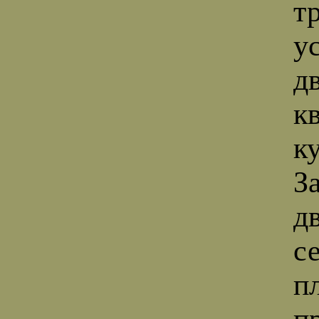
т
у
д
к
к
З
д
с
п
п