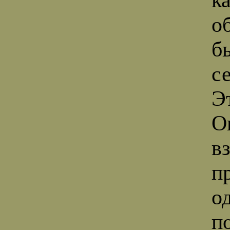
о
б
с
Э
О
в
п
о
п