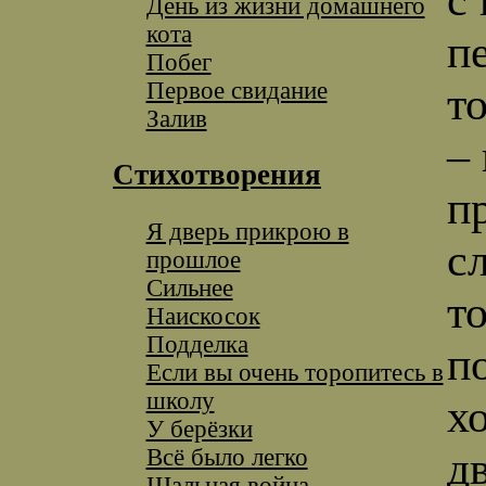
День из жизни домашнего
кота
п
Побег
Первое свидание
т
Залив
–
Стихотворения
п
Я дверь прикрою в
с
прошлое
Сильнее
т
Наискосок
Подделка
п
Если вы очень торопитесь в
школу
х
У берёзки
Всё было легко
д
Шальная война