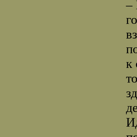
–
г
в
п
к
т
з
д
И
п