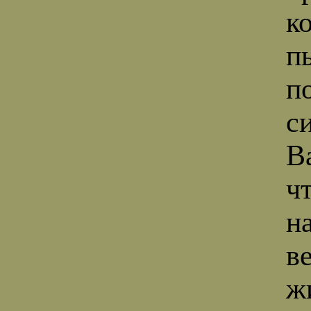
к
п
п
с
В
ч
н
в
ж