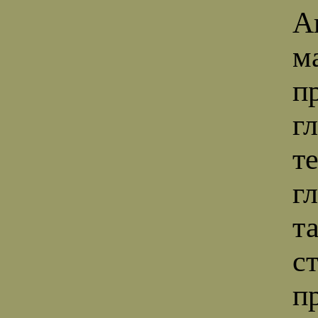
А
м
п
г
т
г
т
с
п