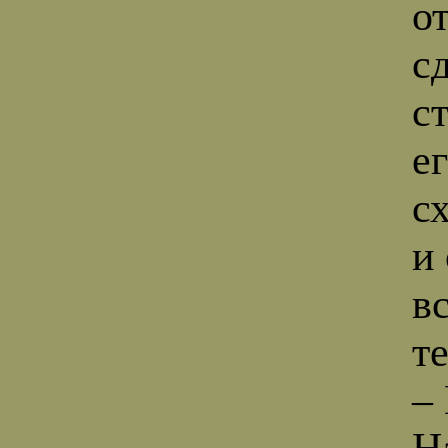
о
с
с
е
с
и
в
т
–
Н