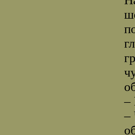
ш
п
гл
г
ч
о
–
–
о