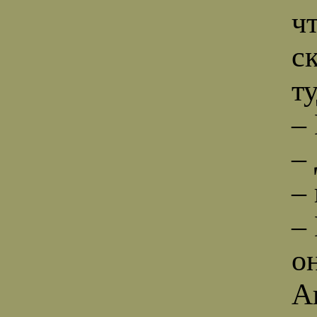
ч
с
т
–
–
–
–
о
А