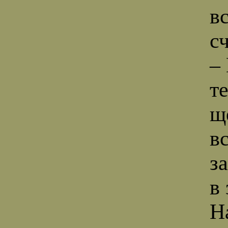
в
с
–
т
щ
в
з
в
Н