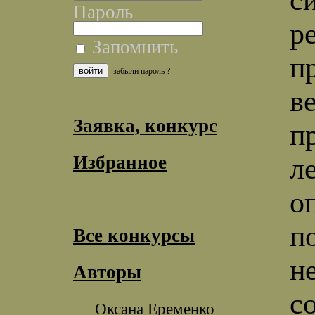
Пароль
р
Запомнить
п
забыли пароль ?
в
Заявка, конкурс
п
Избранное
л
о
п
Все конкурсы
н
Авторы
с
Оксана Еременко