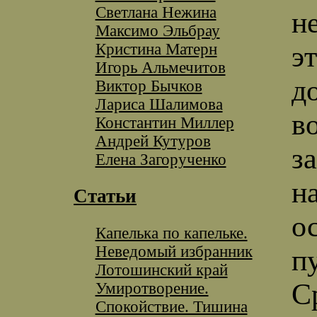
Светлана Нежина
н
Максимо Эльбрау
Кристина Матерн
э
Игорь Альмечитов
д
Виктор Бычков
Лариса Шалимова
в
Константин Миллер
Андрей Кутуров
з
Елена Загорученко
н
Статьи
о
Капелька по капельке.
Неведомый избранник
п
Лотошинский край
С
Умиротворение.
Спокойствие. Тишина