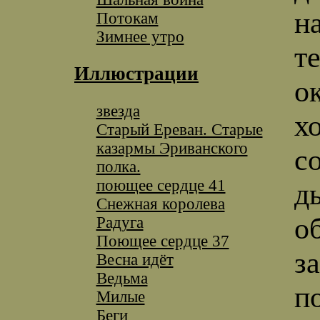
н
Потокам
Зимнее утро
т
Иллюстрации
о
звезда
х
Старый Ереван. Старые
казармы Эриванского
с
полка.
поющее сердце 41
д
Снежная королева
о
Радуга
Поющее сердце 37
з
Весна идёт
Ведьма
п
Милые
Беги