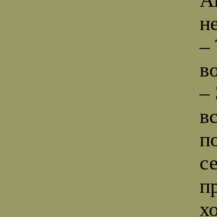
н
–
в
–
в
п
с
п
х