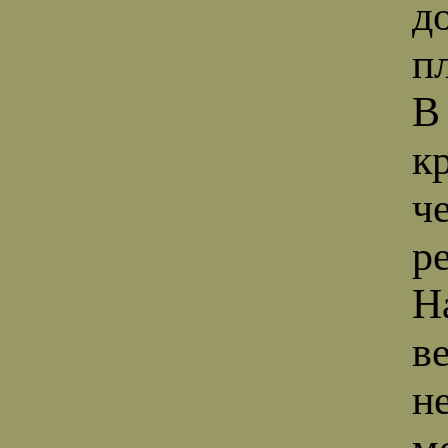
д
п
В
к
ч
р
Н
в
н
м