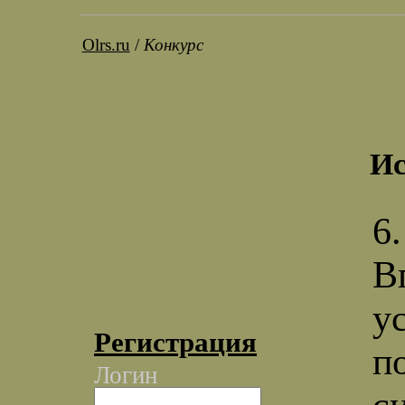
Olrs.ru
/
Конкурс
Ис
6.
В
у
Регистрация
п
Логин
с