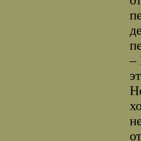
п
д
п
–
э
Н
х
н
о