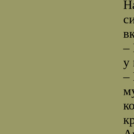
Н
с
в
–
у
–
м
к
к
А