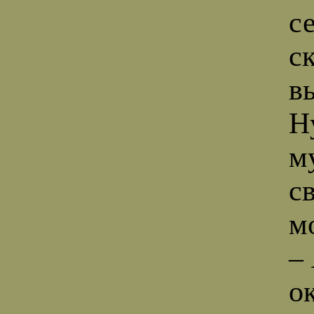
се
с
в
Н
м
с
м
–
о