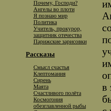
и
Почему, Господи?
Ангелы во плоти
А
Я познаю мир
Политика
с
Учитель, прокурор,
защитник отечества
п
Парижские зарисовки
у
Рассказы
и
Смысл счастья
о
Клептомания
Сирень
в
Маята
Счастливого полёта
б
Космогония
обезглавленной рыбы
с