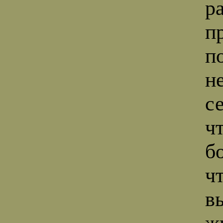
р
п
п
н
с
ч
б
чт
в
ж