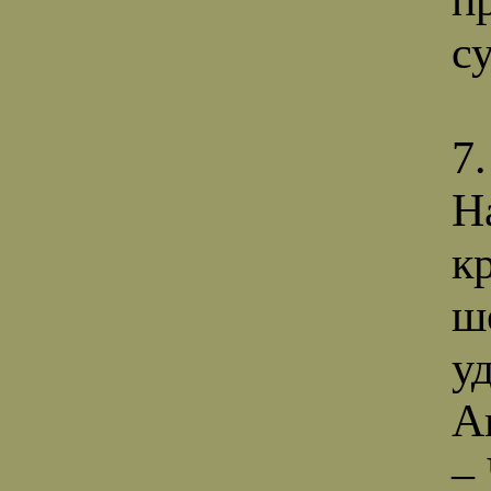
с
7.
Н
к
ш
у
А
–