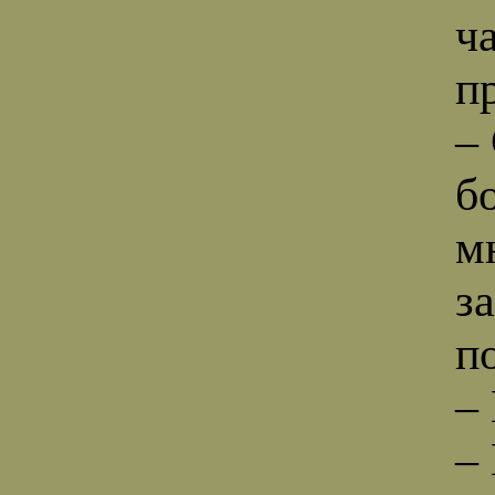
ч
п
–
б
м
з
п
–
–