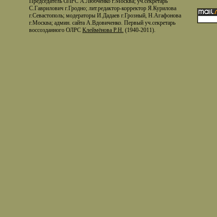
Председатель ОЛРС А.Любченко г.Москва; уч.секретарь
С.Гаврилович г.Гродно; лит.редактор-корректор Я.Курилова
г.Севастополь; модераторы И.Дадаев г.Грозный, Н.Агафонова
г.Москва; админ. сайта А.Вдовиченко. Первый уч.секретарь
воссозданного ОЛРС
Клеймёнова Р.Н.
(1940-2011).