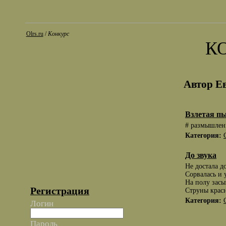
Olrs.ru
/
Конкурс
К
Автор Е
Взлетая п
# размышлен
Категория:
До звука
Не достала д
Сорвалась и 
На полу зас
Регистрация
Струны красн
Категория:
Логин
Пароль