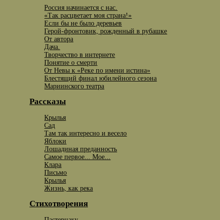
Россия начинается с нас.
«Так расцветает моя страна!»
Если бы не было деревьев
Герой-фронтовик, рожденный в рубашке
От автора
Дача.
Творчество в интернете
Понятие о смерти
От Невы к «Реке по имени истина»
Блестящий финал юбилейного сезона
Мариинского театра
Рассказы
Крылья
Сад
Там так интересно и весело
Яблоки
Лошадиная преданность
Самое первое... Мое...
Клара
Письмо
Крылья
Жизнь, как река
Стихотворения
Пастернаку