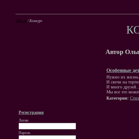
Olrs.ru
/
Конкурс
К
Автор Оль
Особенные де
Нужно их жизнь
И свечи на торт
И много друзей
Мы все это можем
Категория:
Стих
Регистрация
Логин
Пароль