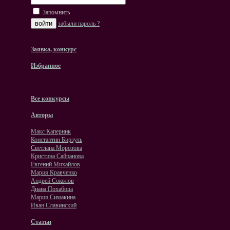
Запомнить
забыли пароль ?
Заявка, конкурс
Избранное
Все конкурсы
Авторы
Макс Каперник
Константин Бирзуль
Светлана Морозова
Кристина Сайпанова
Евгений Михайлов
Мария Кравченко
Андрей Соколов
Диана Похабова
Мария Симакина
Иван Славинский
Статьи