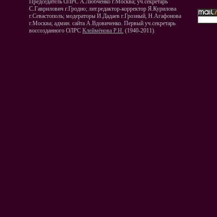
Председатель ОЛРС А.Любченко г.Москва; уч.секретарь
С.Гаврилович г.Гродно; лит.редактор-корректор Я.Курилова
г.Севастополь; модераторы И.Дадаев г.Грозный, Н.Агафонова
г.Москва; админ. сайта А.Вдовиченко. Первый уч.секретарь
воссозданного ОЛРС
Клеймёнова Р.Н.
(1940-2011).