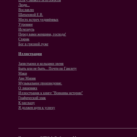
Есть у бабьего лета секреты
Люди...
Вославлю
Шаталовой Е.В.
Место встреч уединённых
Утреннее
Исчезнуть
Перед вами женщина, господа!
Старик
Бог в грязной луже
Иллюстрации
Запястьями и кольцами звеня
Быть или не быть... Почти по Гамлету
Маки
Аве Мария
Музыкальное произведение.
O лишениях
Иллюстрация к книге "Вовкины истории"
Графический знак
К рассказу
Я должен идти к успеху