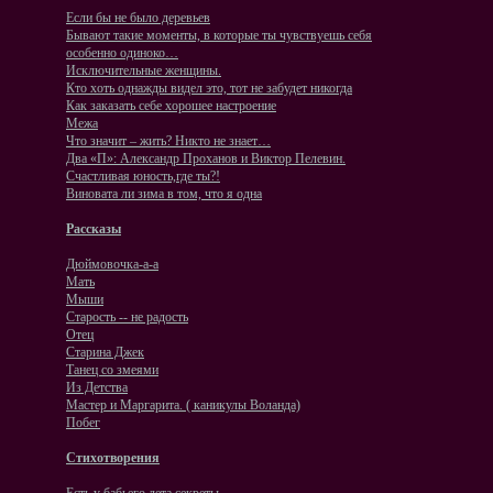
Если бы не было деревьев
Бывают такие моменты, в которые ты чувствуешь себя
особенно одиноко…
Исключительные женщины.
Кто хоть однажды видел это, тот не забудет никогда
Как заказать себе хорошее настроение
Межа
Что значит – жить? Никто не знает…
Два «П»: Александр Проханов и Виктор Пелевин.
Счастливая юность,где ты?!
Виновата ли зима в том, что я одна
Рассказы
Дюймовочка-а-а
Мать
Мыши
Старость -- не радость
Отец
Старина Джек
Танец со змеями
Из Детства
Мастер и Маргарита. ( каникулы Воланда)
Побег
Стихотворения