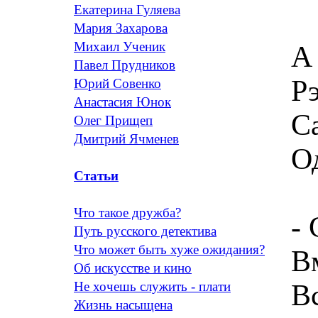
Екатерина Гуляева
Мария Захарова
Михаил Ученик
А
Павел Прудников
Р
Юрий Совенко
Анастасия Юнок
С
Олег Прищеп
Дмитрий Ячменев
О
Статьи
Что такое дружба?
- 
Путь русского детектива
Что может быть хуже ожидания?
В
Об искусстве и кино
В
Не хочешь служить - плати
Жизнь насыщена