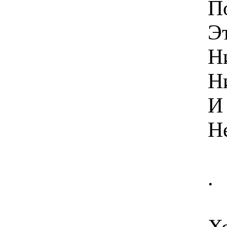
П
Э
Ни
Н
И 
Не
.
Хо