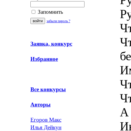
Р
Запомнить
забыли пароль ?
Ч
Чт
Заявка, конкурс
б
Избранное
И
Ч
Все конкурсы
Ч
Авторы
А 
Егоров Макс
И
Илья Дейкун