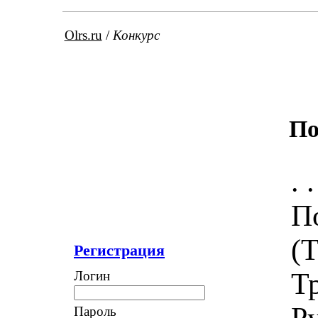
Olrs.ru
/
Конкурс
По
. .
П
(
Регистрация
Т
Логин
Р
Пароль