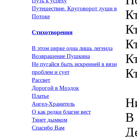
Путь к успеху
Путешествие. Круговорот души в
Кт
Потоке
К
Стихотворения
Кт
В этом цирке одна лишь легенда
К
Возвращение Пушкина
Не пугайся быть искренней в вязи
Кт
проблем и сует
Рассвет
Дорогой в Моздок
Платье
Н
Ангел-Хранитель
О как редки благие вест
В
Тянет дымком
Спасибо Вам
Д