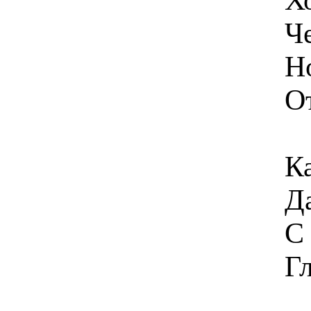
Ч
Н
О
Ка
Д
С
Гл