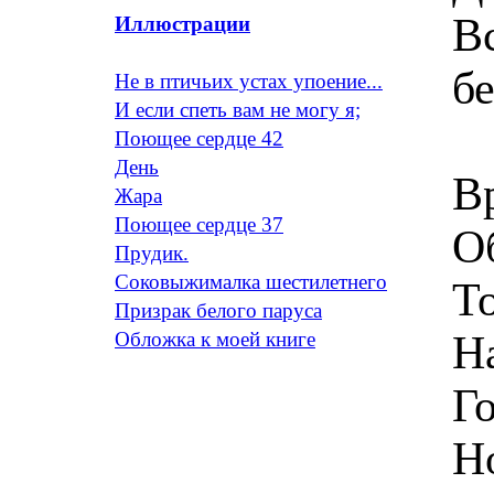
Вс
Иллюстрации
б
Не в птичьих устах упоение...
И если спеть вам не могу я;
Поющее сердце 42
День
В
Жара
Поющее сердце 37
О
Прудик.
Соковыжималка шестилетнего
То
Призрак белого паруса
Н
Обложка к моей книге
Г
Н