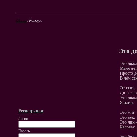
Olrs.ru
/
Конкурс
Это д
Это дожд
Меня нет
Просто д
В чём се
От огня,
До верш
Это дожд
Я один.
Регистрация
Это миг.
Это век.
Логин
Это лик 
Человек.
Пароль
Это боль