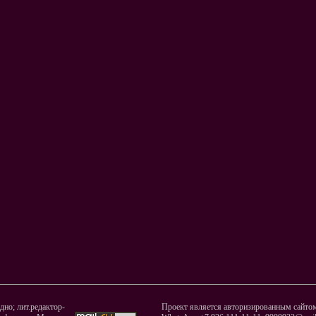
но; лит.редактор-
Проект является авторизированным сайтом 