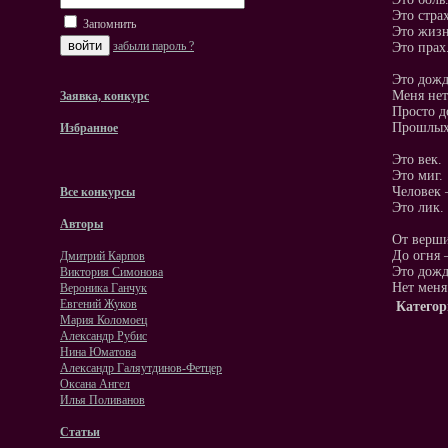
Это страх
Запомнить
Это жизн
забыли пароль ?
Это прах
Это дожд
Меня нет
Заявка, конкурс
Просто д
Прошлых 
Избранное
Это век.
Это миг.
Человек 
Все конкурсы
Это лик.
Авторы
От верш
До огня 
Дмитрий Карпов
Это дожд
Виктория Симонова
Нет меня
Вероника Ганчук
Евгений Жуков
Категор
Мария Коломоец
Александр Рубис
Нина Юматова
Александр Галяутдинов-Фетцер
Оксана Ангел
Илья Поливанов
Статьи