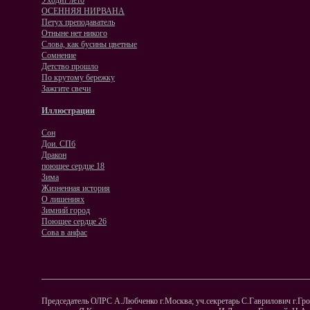
Уходит лето
ОСЕННЯЯ НИРВАНА
Петух преподаватель
Отныне нет никого
Слова, как бусины цветные
Сомнение
Детство прошло
По крутому бережку
Зажгите свечи
Иллюстрации
Сон
Дои. СПб
Дракон
поющее сердце 18
Зима
Жизненная история
O лишениях
Зимний город
Поющее сердце 26
Сова в анфас
Председатель ОЛРС А.Любченко г.Москва; уч.секретарь С.Гаврилович г.Грод