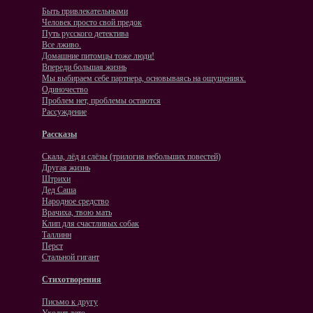
Быть привлекательными
Человек просто свой предок
Путь русского детектива
Все лживо.
Домашние питомцы тоже люди!
Впереди большая жизнь
Мы выбираем себе партнера, основываясь на ощущениях.
Одиночество
Проблем нет, проблемы остаются
Рассуждение
Рассказы
Скала, лёд и слёзы (трилогия небольших повестей)
Другая жизнь
Штрихи
Дед Саша
Народное средство
Врачиха, твою мать
Клип для счастливых собак
Таллинн
Перст
Стальной гигант
Стихотворения
Письмо к другу