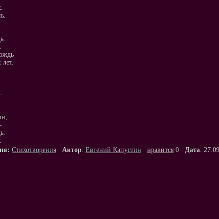
.
ь.
.
ь.
.
ождь
лет.
–
ин,
–
ь.
.
ия:
Стихотворения
Автор
:
Евгений Капустин
нравится
0
Дата
: 27:0