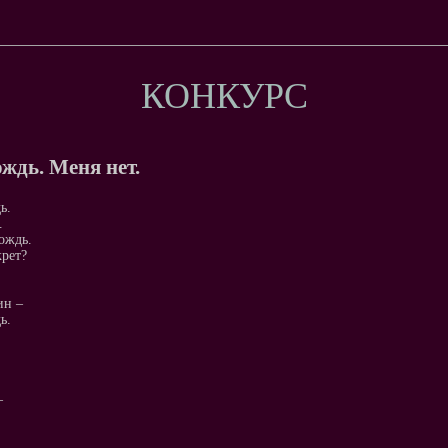
КОНКУРС
ождь. Меня нет.
ь.
.
ождь.
крет?
ин –
ь.
–
.