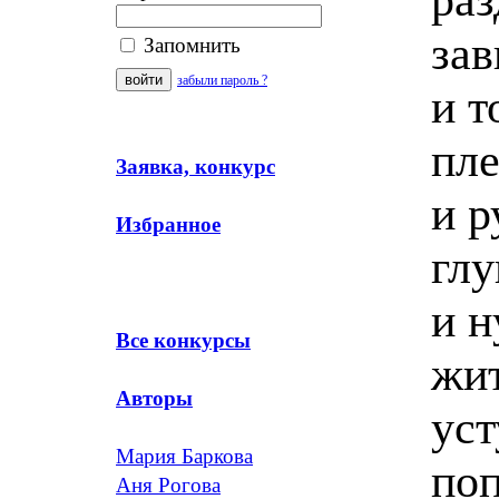
зав
Запомнить
забыли пароль ?
и т
пле
Заявка, конкурс
и р
Избранное
глу
и н
Все конкурсы
жит
Авторы
уст
Мария Баркова
поп
Аня Рогова