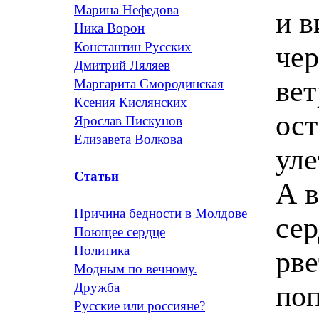
Марина Нефедова
и в
Ника Ворон
Константин Русских
чер
Дмитрий Ляляев
вет
Маргарита Смородинская
Ксения Кислянских
ост
Ярослав Пискунов
Елизавета Волкова
уле
Статьи
А в
Причина бедности в Молдове
сер
Поющее сердце
Политика
рве
Модным по вечному.
поп
Дружба
Русские или россияне?