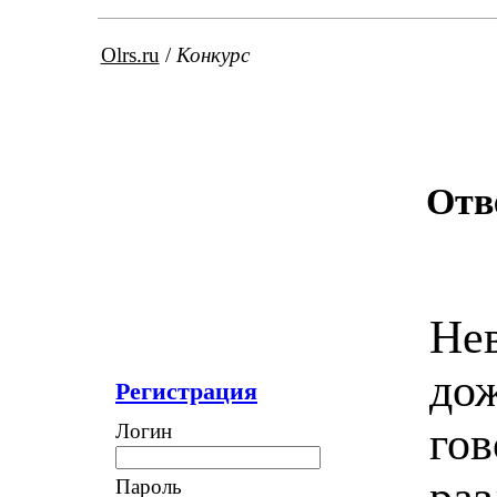
Olrs.ru
/
Конкурс
Отв
Нев
дож
Регистрация
гов
Логин
раз
Пароль