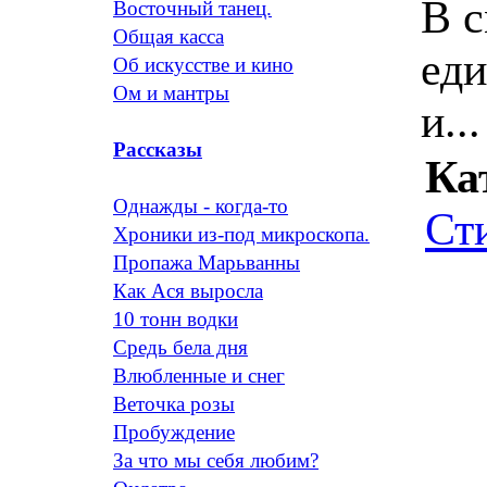
В с
Восточный танец.
Общая касса
ед
Об искусстве и кино
Ом и мантры
и..
Рассказы
Ка
Однажды - когда-то
Ст
Хроники из-под микроскопа.
Пропажа Марьванны
Как Ася выросла
10 тонн водки
Средь бела дня
Влюбленные и снег
Веточка розы
Пробуждение
За что мы себя любим?