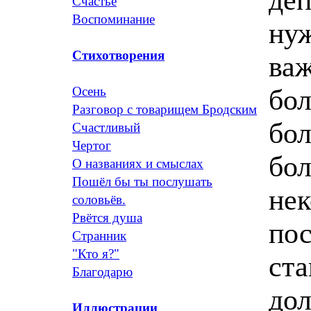
Счастье
Воспоминание
нуж
Стихотворения
ва
бо
Осень
Разговор с товарищем Бродским
бол
Счастливый
Чертог
бол
О названиях и смыслах
Пошёл бы ты послушать
нек
соловьёв.
Рвётся душа
пос
Странник
"Кто я?"
ста
Благодарю
дол
Иллюстрации