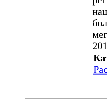
наш
бол
мег
20
Ка
Ра