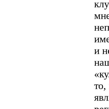
клу
мн
неп
име
и н
наш
«ку
то,
явл
рег