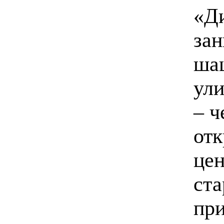
«Ди
зан
шаш
ули
– ч
отк
цен
ста
при