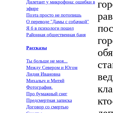
гор
Дилетант у микрофона: ошибки в
эфире
рав
Поэта просто не потопишь
О переводе "Дамы с собачкой"
пос
Я б в психологи пошел
Районная общественная баня
гор
Рассказы
обя
Ты больше не моя...
ста
Между Севером и Югом
вед
Лидия Ивановна
Михалыч и Митяй
кла
Фотография.
Про бумажный снег
кто
Предсмертная записка
Договор со смертью
деп