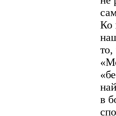
сам
Ко 
наш
то,
«М
«бе
най
в б
спо