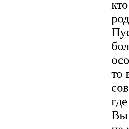
кто
род
Пус
бо
осо
то 
со
где
Вы 
не 