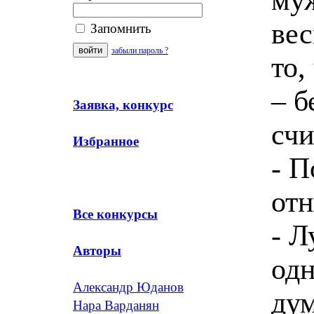
вес
Запомнить
забыли пароль ?
то,
– б
Заявка, конкурс
счи
Избранное
- П
отн
Все конкурсы
- Л
Авторы
одн
Александр Юданов
дум
Нара Варданян