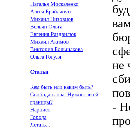
Наталья Москаленко
буд
Алеся Брайлянчи
Михаил Низовцов
ва
Вельян Ольга
бю
Евгения Раздвилюк
Михаил Акимов
сфе
Виктория Большакова
Ольга Гогуля
не 
Статьи
сби
Кем быть или каким быть?
по
Свобода слова. Нужны ли ей
границы?
- Н
Нарцисс
про
Города
Летать...