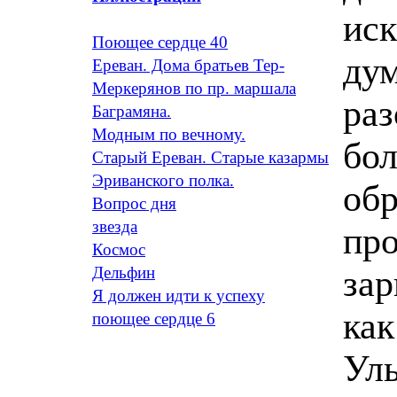
иск
Поющее сердце 40
ду
Ереван. Дома братьев Тер-
Меркерянов по пр. маршала
раз
Баграмяна.
Модным по вечному.
бол
Старый Ереван. Старые казармы
Эриванского полка.
об
Вопрос дня
звезда
про
Космос
зар
Дельфин
Я должен идти к успеху
как
поющее сердце 6
Уль