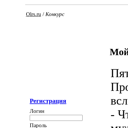
Olrs.ru
/
Конкурс
Мой
Пят
Про
всл
Регистрация
- Ч
Логин
муж
Пароль