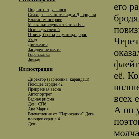
его р
Подвиг патрульного
Стихи, навеянные видом Дворца на
бродя
Елагином острове
Мальчики слушают Стива Вая
повиз
Исповедь слепой
Ответь, берёза, спутница дорог
Через
Уход
Движение
оказа
Загадочное место
Горе-сказка
Звезде
флейт
Иллюстрации
её. Ко
Директор (зарисовка, карандаш)
волше
Поющее сердце 42
Прекрасная весна
Автопортрет
всех 
Бедная рифма
Дои. СПб
А он 
Аве Мария
Впечатление от "Парижанки" Дега
поэто
поющее сердце 4
День
молча