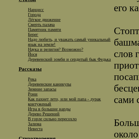
его к
Нарцисс
Города
Лёгкое движение
Смерть палача
Стопт
Памятник памяти
Берег
башма
Надо любить, и уважать самый уникальный
язык на земле!
Наука и религия? Возможно?
слов 
Йося
Деревенский зомби и сердитый бык Федька
приот
Рассказы
посап
Река
Деревенские каникулы
бесце
Зимние запасы
Рони
сами 
Как пахнет лето, или мой папа - дурак
контуженый
Игра в большие нарды
Дерево Решений
В горле сильно пересохло
Больш
Залима
Невеста
около
Стихотворения