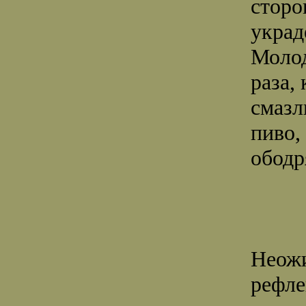
сторо
украд
Молод
раза,
смазл
пиво,
ободр
Неожи
рефле