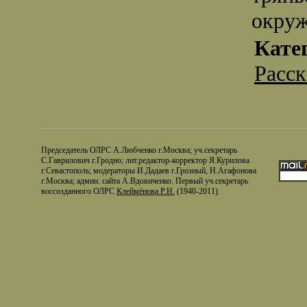
окруж
Кате
Расс
Председатель ОЛРС А.Любченко г.Москва; уч.секретарь
С.Гаврилович г.Гродно; лит.редактор-корректор Я.Курилова
г.Севастополь; модераторы И.Дадаев г.Грозный, Н.Агафонова
г.Москва; админ. сайта А.Вдовиченко. Первый уч.секретарь
воссозданного ОЛРС
Клеймёнова Р.Н.
(1940-2011).