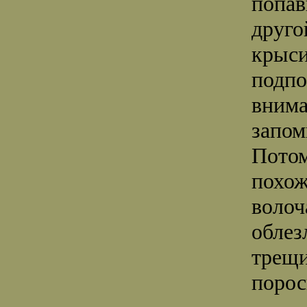
попав
друго
крыси
подпо
внима
запом
Потом
похож
волоч
облез
трещи
порос