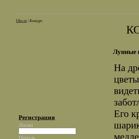
Olrs.ru
/
Конкурс
К
Лунные 
На др
цветы
видет
забот
Его к
Регистрация
шарик
Логин
медле
Пароль