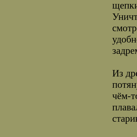
щепки
Уничт
смотр
удобн
задре
Из др
потян
чём-т
плава
стари