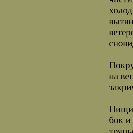
холод
вытян
ветер
снови
Покру
на ве
закри
Нищий
бок и
тряпь