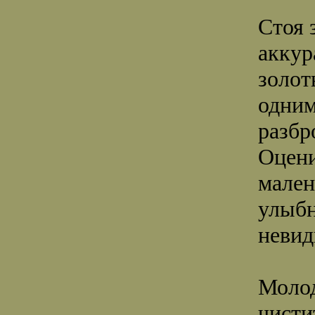
Стоя 
аккур
золот
одним
разбр
Оцени
мален
улыбн
невид
Молод
чисти