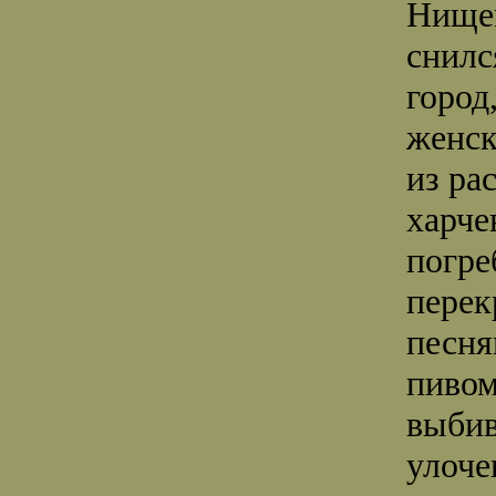
Нищем
снилс
город
женск
из ра
харче
погре
перек
песня
пивом
выбив
улоче