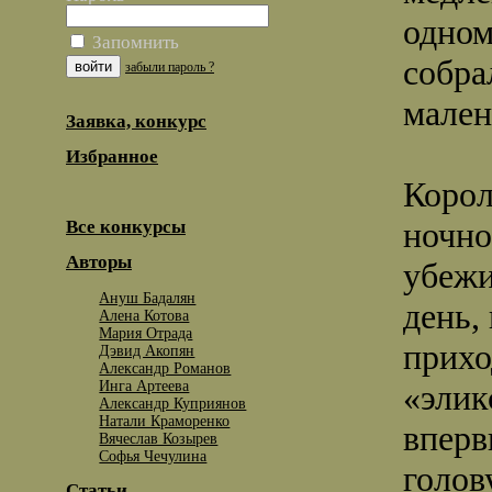
одном
Запомнить
собра
забыли пароль ?
мален
Заявка, конкурс
Избранное
Корол
ночно
Все конкурсы
Авторы
убежи
Ануш Бадалян
день,
Алена Котова
Мария Отрада
прихо
Дэвид Акопян
Александр Романов
Инга Артеева
«элик
Александр Куприянов
Натали Краморенко
вперв
Вячеслав Козырев
Софья Чечулина
голов
Статьи