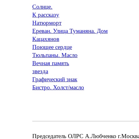
Солнце.
К рассказу
Натюрморт
Ереван. Улица Туманяна. Дом
Кацахянов
Поющее сердце
Тюльпаны. Масло
Вечная память
звезда
Графический знак
Бистро. Холст/масло
Председатель ОЛРС А.Любченко г.Москва;