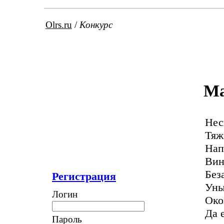
Olrs.ru
/
Конкурс
Ма
Нес
Тяж
Нап
Вин
Без
Регистрация
Уны
Логин
Око
Да 
Пароль