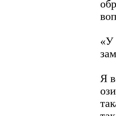
обр
во
«У 
зам
Я в
ози
так
так