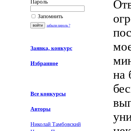
Отв
Пароль
огр
Запомнить
забыли пароль ?
пос
мое
Заявка, конкурс
мин
Избранное
на 
бе
Все конкурсы
вып
Авторы
уни
Николай Тамбовский
нек