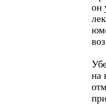
он 
лек
юм
воз
Убе
на 
отм
при