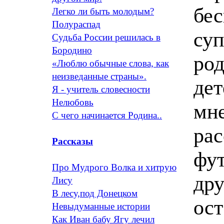
бес
Легко ли быть молодым?
Полураспад
суп
Судьба России решилась в
Бородино
род
«Люблю обычные слова, как
неизведанные страны».
дет
Я - учитель словесности
Нелюбовь
мне
С чего начинается Родина..
рас
Рассказы
фут
Про Мудрого Волка и хитрую
дру
Лису
В лесу,под Донецком
ост
Невыдуманные истории
Как Иван бабу Ягу лечил