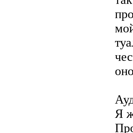
про
мой
туа
чес
оно
Ауд
Я 
Про