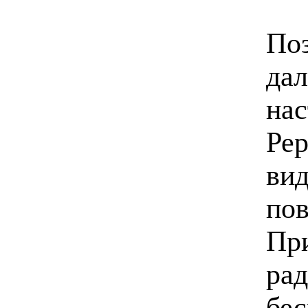
Поз
дал
на
Рер
вид
пов
При
рад
бес