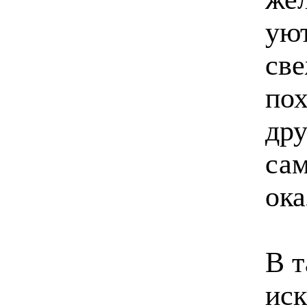
уют
све
пох
дру
сам
ока
В 
иск