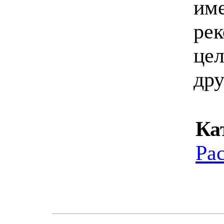
име
рек
цел
дру
Ка
Ра