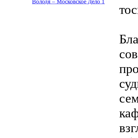
Володя – Московское Дело 1
тос
Бла
сов
про
суд
сем
ка
взг