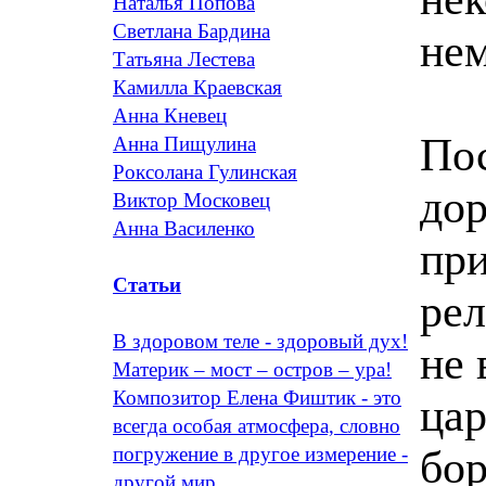
Наталья Попова
Светлана Бардина
нем
Татьяна Лестева
Камилла Краевская
Анна Кневец
Пос
Анна Пищулина
Роксолана Гулинская
дор
Виктор Московец
Анна Василенко
при
Статьи
рел
В здоровом теле - здоровый дух!
не 
Материк – мост – остров – ура!
Композитор Елена Фиштик - это
цар
всегда особая атмосфера, словно
бор
погружение в другое измерение -
другой мир.