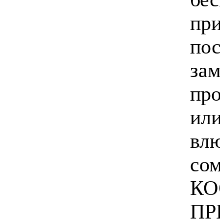
при
пос
зам
про
или
влю
со
КО
ПР