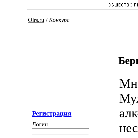
Olrs.ru
/
Конкурс
Бер
Мне
Му
алк
Регистрация
не
Логин