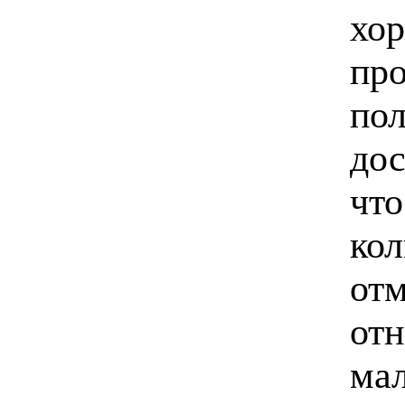
хор
про
пол
до
что
кол
отм
отн
мал