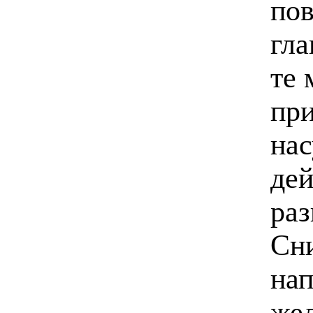
пов
гла
те 
при
нас
дей
ра
Сни
нап
жел