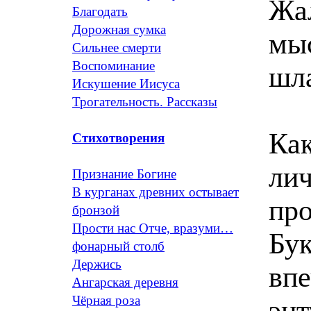
Жал
Благодать
Дорожная сумка
мыс
Сильнее смерти
Воспоминание
шл
Искушение Иисуса
Трогательность. Рассказы
Как
Стихотворения
ли
Признание Богине
В курганах древних остывает
про
бронзой
Прости нас Отче, вразуми…
Бук
фонарный столб
Держись
впе
Ангарская деревня
Чёрная роза
энт