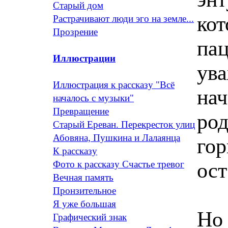
Старый дом
кот
Растрачивают люди эго на земле...
Прозрение
пац
Иллюстрации
ува
Иллюстрация к рассказу "Всё
нач
началось с музыки"
Превращение
род
Старый Ереван. Перекресток улиц
Абовяна, Пушкина и Лалаянца
гор
К рассказу
ост
Фото к рассказу Счастье тревог
Вечная память
Пронзительное
Я уже большая
Но
Графический знак