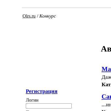
Olrs.ru
/
Конкурс
Ав
Ма
Даж
Кат
Регистрация
Са
Логин
...и