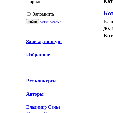
Кат
Пароль
Ко
Запомнить
Есл
забыли пароль ?
дол
Кат
Заявка, конкурс
Избранное
Все конкурсы
Авторы
Владимир Санье