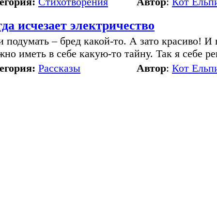
егория:
Стихотворения
Автор
:
Кот Ельп
гда исчезает электричество
и подумать – бред какой-то. А зато красиво! И 
жно иметь в себе какую-то тайну. Так я себе ре
егория:
Рассказы
Автор
:
Кот Ельп