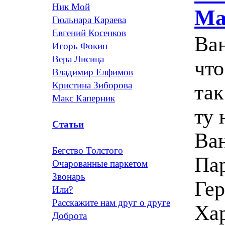
Ник Мой
Ма
Гюльнара Караева
Евгений Косенков
Ван
Игорь Фокин
Вера Лисица
чт
Владимир Елфимов
Кристина Зиборова
так
Макс Каперник
ту 
Статьи
Ван
Бегство Толстого
Пар
Очарованные паркетом
Звонарь
Гер
Или?
Расскажите нам друг о друге
Хар
Доброта