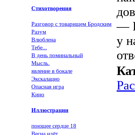
до
Стихотворения
— И
Разговор с товарищем Бродским
Разум
у 
Влюблена
Тебе...
отв
В день поминальный
Мысль.
Ка
явление в бокале
Экскалацио
Ра
Опасная игра
Кино
Иллюстрации
поющее сердце 18
Весна идёт