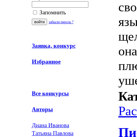
сво
Запомнить
язы
забыли пароль ?
щел
Заявка, конкурс
она
Избранное
плю
уш
Ка
Все конкурсы
Ра
Авторы
Диана Иванова
Пи
Татьяна Павлова