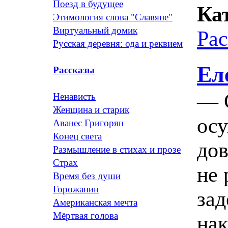
Поезд в будущее
Ка
Этимология слова "Славяне"
Виртуальный домик
Ра
Русская деревня: ода и реквием
Ел
Рассказы
— С
Ненависть
Женщина и старик
осу
Аванес Григорян
Конец света
дов
Размышление в стихах и прозе
Страх
не 
Время без души
Горожанин
зад
Американская мечта
Мёртвая голова
нак