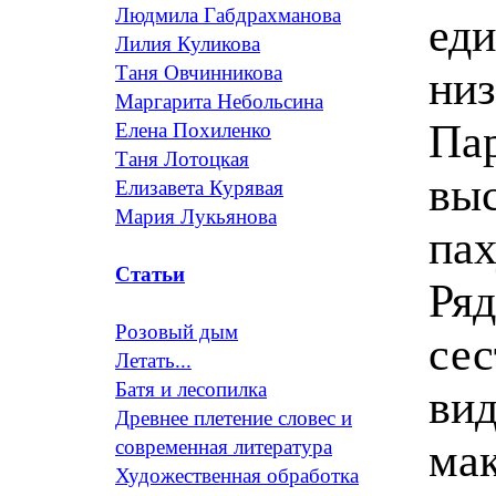
Людмила Габдрахманова
ед
Лилия Куликова
Таня Овчинникова
низ
Маргарита Небольсина
Пар
Елена Похиленко
Таня Лотоцкая
выс
Елизавета Курявая
Мария Лукьянова
пах
Статьи
Ря
Розовый дым
сес
Летать...
Батя и лесопилка
вид
Древнее плетение словес и
мак
современная литература
Художественная обработка