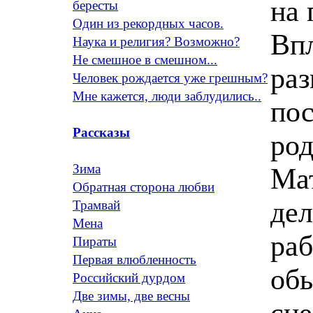
на 
бересты
Один из рекордных часов.
Впл
Наука и религия? Возможно?
Не смешное в смешном...
раз
Человек рождается уже грешным?
Мне кажется, люди заблудились..
пос
Рассказы
род
Зима
Ма
Обратная сторона любви
дел
Трамвай
Мена
раб
Пираты
Первая влюбленность
обы
Российский дурдом
Две зимы, две весны
сне