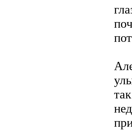
гла
поч
пот
Але
улы
так
нед
при