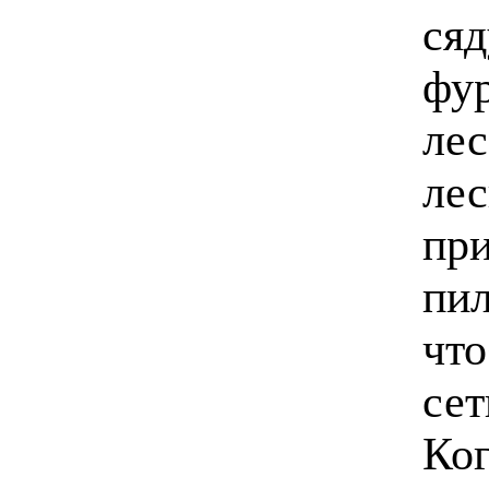
сяд
фур
лес
лес
при
пил
что
сет
Ког