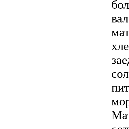
бол
вал
мат
хле
зае
сол
пит
мо
Мат
сет