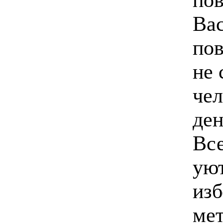
Вас
пов
не 
чел
ден
Все
уют
изб
мет