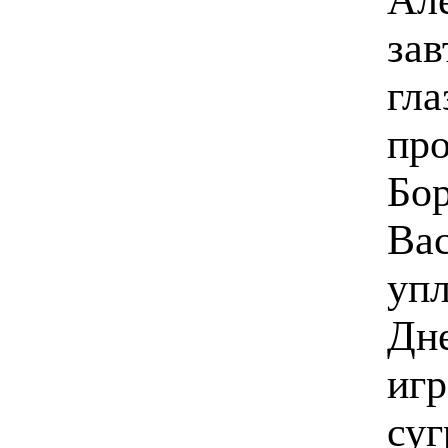
зав
гла
про
Бор
Вас
упл
Дне
игр
суг