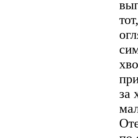
вып
тот
огл
си
хво
при
за 
мал
Оте
по 