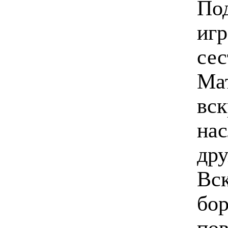
По
игр
сес
Мат
вск
нас
дру
Вс
бор
пов