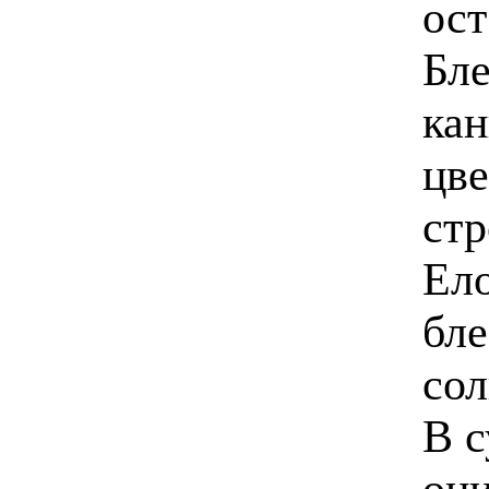
ост
Бле
кан
цве
стр
Ело
бле
сол
В с
они