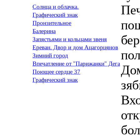
Печ
Солнца и облачка.
Графический знак
по
Пронзительное
Балерина
бер
Запястьями и кольцами звеня
Ереван. Двор и дом Ацагорцянов
пол
Зимний город
Впечатление от "Парижанки" Дега
Дом
Поющее сердце 37
Графический знак
зяб
Вхо
отк
бол