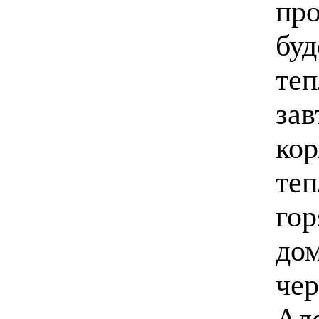
про
буд
теп
зав
кор
те
гор
дом
че
Але