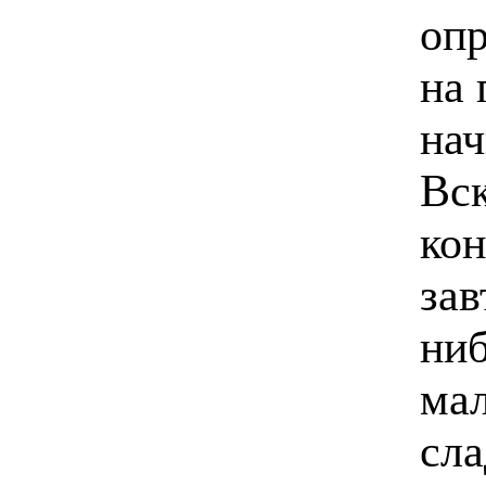
опр
на 
нач
Вск
кон
зав
ниб
мал
сла