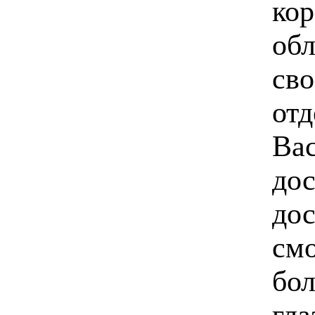
кор
об
сво
отд
Вас
дос
дос
см
бо
гла