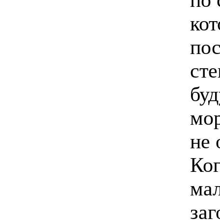
кот
пос
сте
буд
мор
не 
Ког
мал
заг