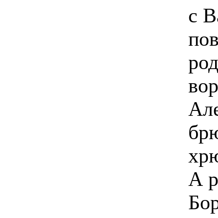
с В
пов
род
вор
Але
брю
хр
А р
Бор