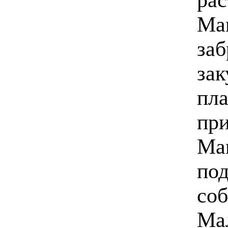
Мам
заб
зак
пла
пр
Мам
под
соб
Мал