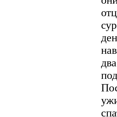
отц
сур
ден
нав
два
под
Пос
ужи
спа