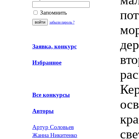
пот
Запомнить
забыли пароль ?
мо
дер
Заявка, конкурс
вт
Избранное
рас
Кер
Все конкурсы
ос
Авторы
кр
Артур Соловьев
све
Жанна Никитенко