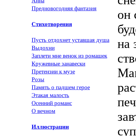
Анна
Предновогодняя фантазия
он 
Стихотворения
буд
на 
Пусть отдохнет уставшая душа
Выдохни
ств
Заплети мне венок из ромашек
Кружевные занавески
Мам
Претензии к музе
Розы
ра
Память о падшем герое
Этакая малость
печ
Осенний романс
О вечном
зав
Иллюстрации
суп