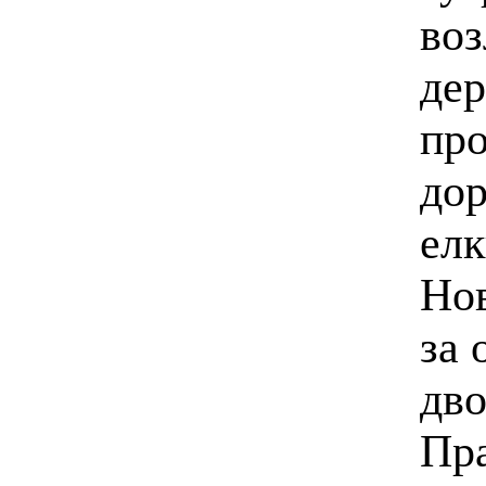
воз
де
про
дор
елк
Нов
за 
дво
Пра