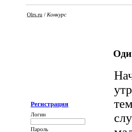
Olrs.ru
/
Конкурс
Оди
Нач
утр
тем
Регистрация
слу
Логин
мал
Пароль