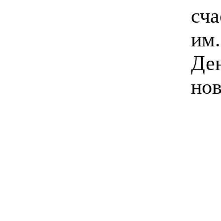
сча
им.
Ден
но