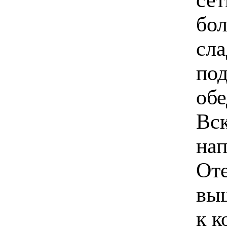
бо
сла
под
обе
Вск
нап
Оте
выш
к к