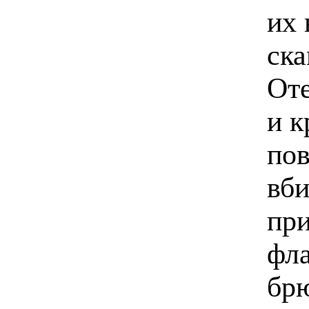
их 
ска
От
и к
пов
вби
при
фла
брю