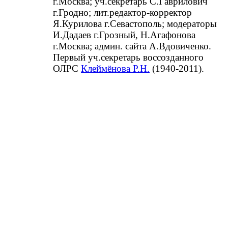
г.Москва; уч.секретарь С.Гаврилович
г.Гродно; лит.редактор-корректор
Я.Курилова г.Севастополь; модераторы
И.Дадаев г.Грозный, Н.Агафонова
г.Москва; админ. сайта А.Вдовиченко.
Первый уч.секретарь воссозданного
ОЛРС
Клеймёнова Р.Н.
(1940-2011).