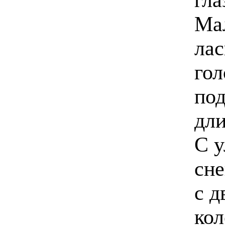
Мал
лас
гол
под
дли
С 
сне
с 
кол