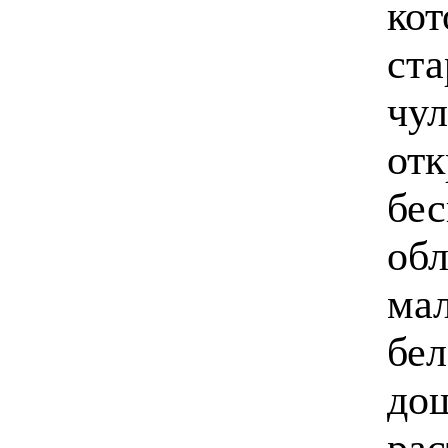
кот
ста
чул
отк
бес
обл
мал
бел
дош
рас