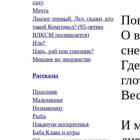
саду
Мечта
Пов
Диалог первый. Дед, скажи, кто
такой Комсомол? (95-летию
О в
ВЛКСМ посвящается)
Или?
сне
Царь, раб или союзник?
Мещане во дворянстве
Где
Рассказы
гло
Вес
Праздник
Мальчишки
Незнакомцу
Рыба
И м
Накануне воскресенья
Баба Клава и куры
дне