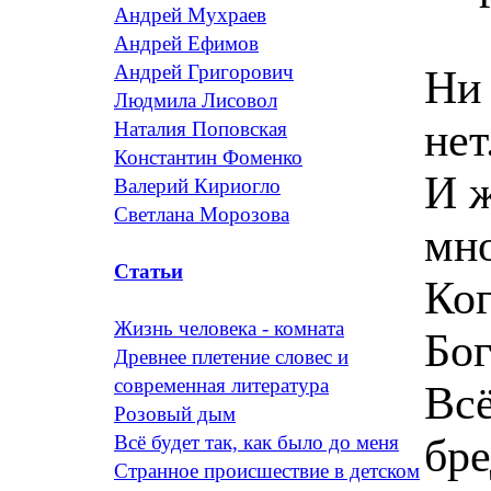
Андрей Мухраев
Андрей Ефимов
Андрей Григорович
Ни 
Людмила Лисовол
нет
Наталия Поповская
Константин Фоменко
И ж
Валерий Кириогло
Светлана Морозова
мно
Статьи
Ког
Жизнь человека - комната
Бог
Древнее плетение словес и
современная литература
Всё
Розовый дым
бре
Всё будет так, как было до меня
Странное происшествие в детском