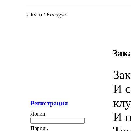
Olrs.ru
/
Конкурс
Зак
Зак
И 
клу
Регистрация
И п
Логин
Тос
Пароль