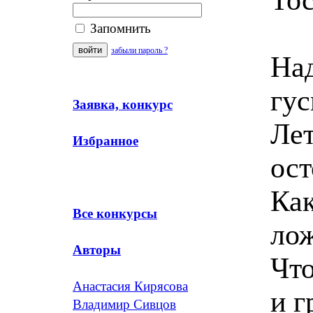
Запомнить
забыли пароль ?
Над
гус
Заявка, конкурс
Лет
Избранное
ост
Как
Все конкурсы
ло
Авторы
Что
Анастасия Кирясова
и г
Владимир Сивцов