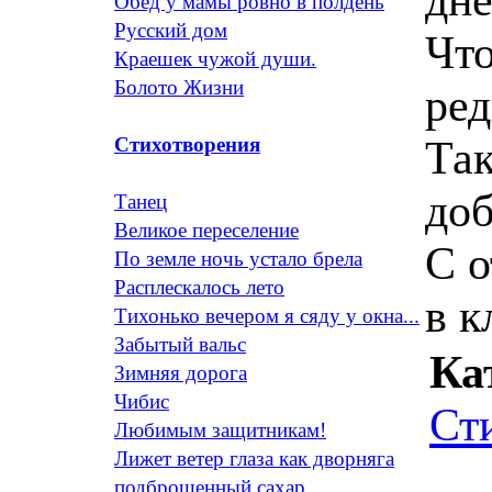
Обед у мамы ровно в полдень
Русский дом
Что
Краешек чужой души.
Болото Жизни
ред
Так
Стихотворения
до
Танец
Великое переселение
С о
По земле ночь устало брела
Расплескалось лето
в к
Тихонько вечером я сяду у окна...
Забытый вальс
Ка
Зимняя дорога
Чибис
Ст
Любимым защитникам!
Лижет ветер глаза как дворняга
подброшенный сахар