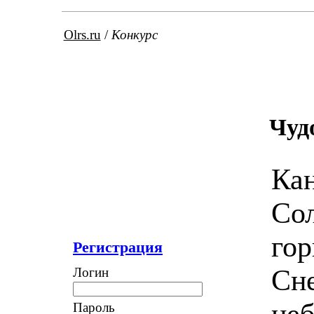
Olrs.ru
/
Конкурс
Чуд
Кан
Сол
гор
Регистрация
Сне
Логин
неб
Пароль