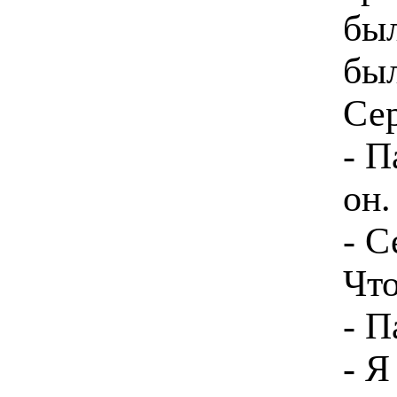
был
был
Сер
- П
он.
- С
Что
- П
- Я