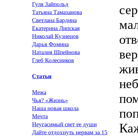
Гуля Зайпольд
сер
Татьяна Тамазанова
Светлана Бардина
мал
Екатерина Липская
отв
Николай Кузнецов
Дарья Фомина
вер
Наталия Шпейнова
Глеб Колесников
жив
Статьи
неб
Межа
пом
Чья? «Жизнь»
Наша новая школа
поп
Мечта
Ка
Неугасимый свет ее души
Дайте отдохнуть нервам за 15