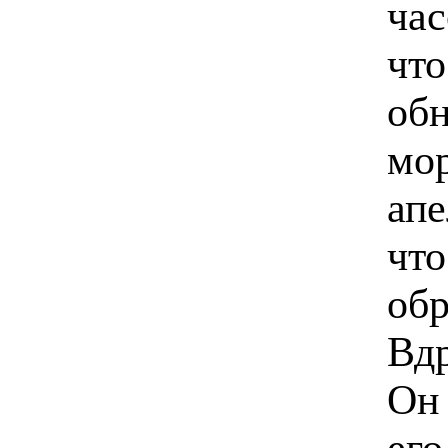
час
что
обн
мор
апе
что
обр
Вдр
Он 
его