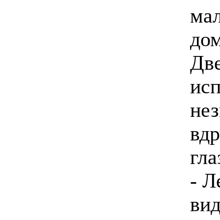
мал
дом
Две
исп
нез
вдр
гла
- Л
вид