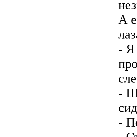
нез
А е
лаз
- Я
про
сле
- Щ
сид
- П
- С