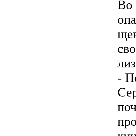
Во 
опа
щен
сво
лиз
- П
Сер
поч
про
кин