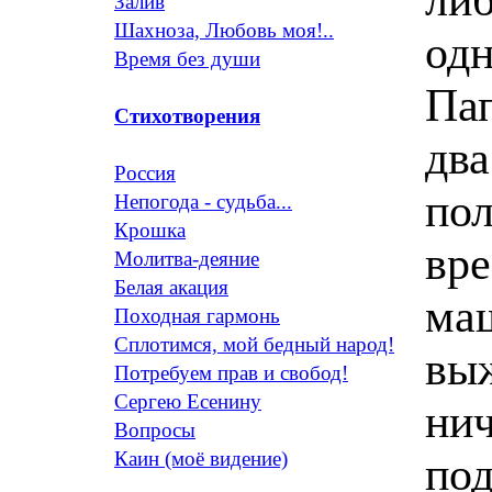
Залив
Шахноза, Любовь моя!..
одн
Время без души
Пап
Стихотворения
два
Россия
пол
Непогода - судьба...
Крошка
вре
Молитва-деяние
Белая акация
маш
Походная гармонь
Сплотимся, мой бедный народ!
вы
Потребуем прав и свобод!
Сергею Есенину
нич
Вопросы
Каин (моё видение)
под