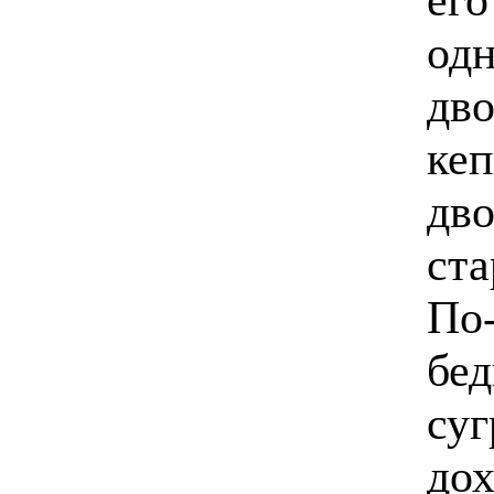
одн
дво
кеп
дво
ста
По-
бед
суг
дох