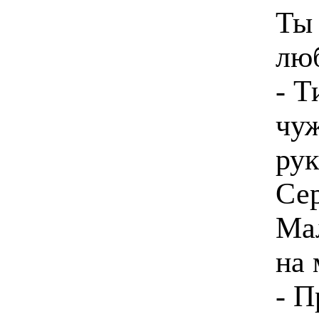
Ты 
люб
- Т
чуж
рук
Сер
Ма
на 
- П