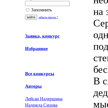
на 
Запомнить
забыли пароль ?
Сер
одн
Заявка, конкурс
под
Избранное
сте
бес
Все конкурсы
В с
Авторы
дед
Лейсан Надершина
мыс
Надежда Сизова