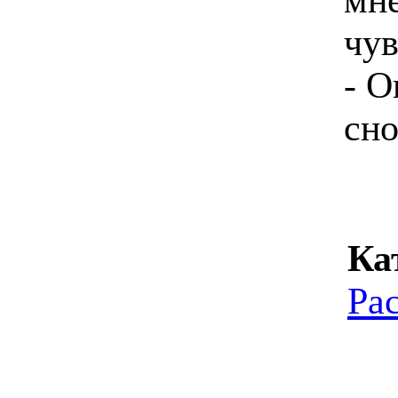
чув
- О
сно
Ка
Ра