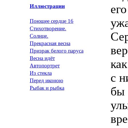
ег
Иллюстрации
ужа
Поющее сердце 16
Стихотворение.
Сер
Солнце.
Прекрасная весна
вер
Призрак белого паруса
Весна идёт
как
Автопортрет
Из стекла
с н
Перед иконою
бы 
Рыбак и рыбка
улы
вре