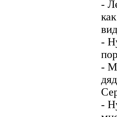
- Л
как
вид
- Н
пор
- М
дяд
Сер
- Н
мне