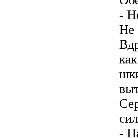
- Н
Не 
Вдр
как
шки
выт
Сер
си
- П