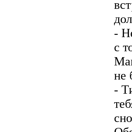
вст
дол
- Н
с т
Мам
не 
- Т
теб
сно
Об