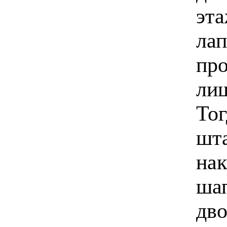
эта
лап
про
лиш
Тог
шта
на
ша
дво