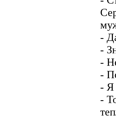
Сер
муж
- Д
- З
- Н
- П
- Я
- Т
теп