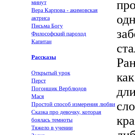
про
минут
Вера Карпова - акимовская
одн
актриса
Письма Богу
заб
Философский пароход
Капитан
ста
Рассказы
Ран
Открытый урок
как
Перст
дли
Погонщик Верблюдов
Мася
сло
Простой способ измерения любви
Сказка про девочку, которая
кра
боялась темноты
Тяжело в учении
либ