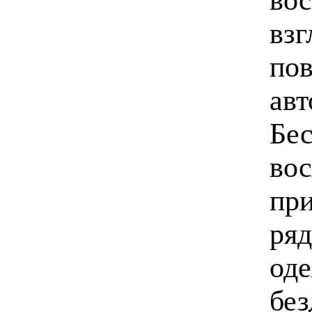
взг
по
авт
Бес
вос
при
ряд
оде
без