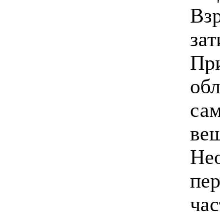
Вз
зат
Пр
обл
са
вещ
Не
пер
час