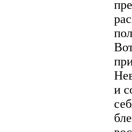
пре
рас
пол
Вот
при
Нев
и с
себ
бле
вос