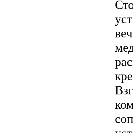
Сто
уст
веч
мед
ра
кре
Взг
ком
соп
уст