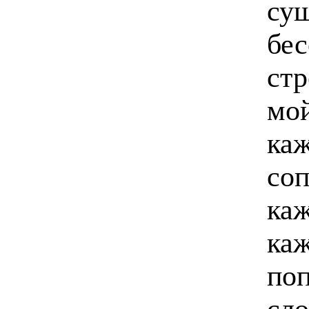
сущ
бес
стр
мой
каж
соп
ка
каж
поп
сло