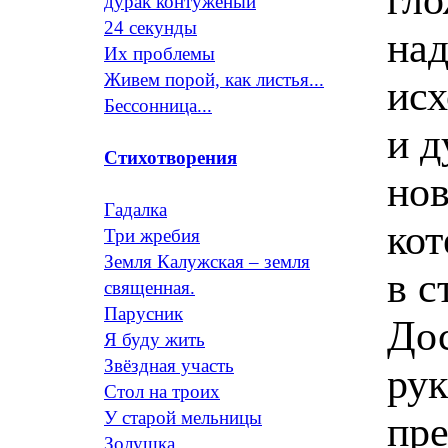
дурак контуженый
24 секунды
на
Их проблемы
Живем порой, как листья...
исх
Бессонница...
и д
Стихотворения
но
Гадалка
кот
Три жребия
Земля Калужская – земля
в с
священная.
Парусник
До
Я буду жить
Звёздная участь
рук
Стол на троих
У старой мельницы
пр
Золушка