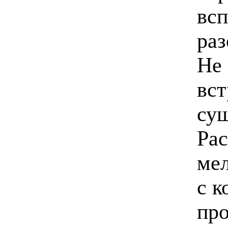
всп
ра
Не 
вст
сущ
Рас
мел
с к
про