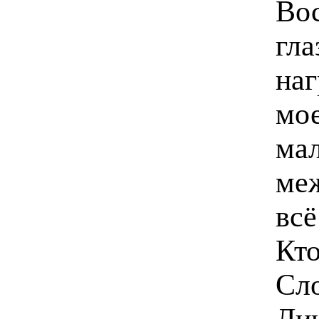
Во
гла
на
мое
мал
меж
всё
Кто
Сло
Лич