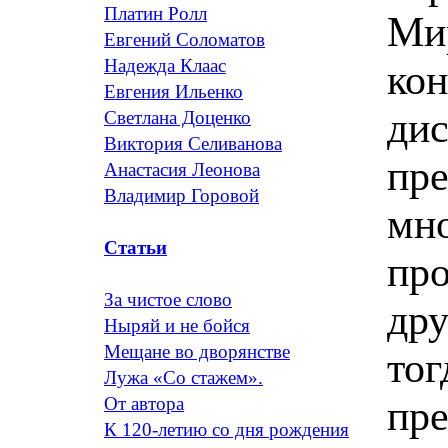
Платин Ролл
Ми
Евгений Соломатов
Надежда Клаас
кон
Евгения Ильенко
ди
Светлана Доценко
Виктория Селиванова
пре
Анастасия Леонова
Владимир Горовой
мно
Статьи
пр
За чистое слово
дру
Ныряй и не бойся
Мещане во дворянстве
тог
Лужа «Со стажем».
пре
От автора
К 120-летию со дня рождения