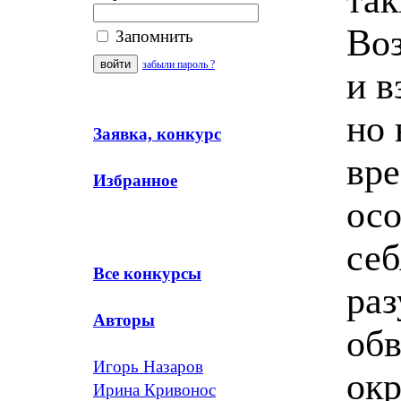
Воз
Запомнить
забыли пароль ?
и в
но 
Заявка, конкурс
вре
Избранное
осо
себ
Все конкурсы
раз
Авторы
об
Игорь Назаров
ок
Ирина Кривонос