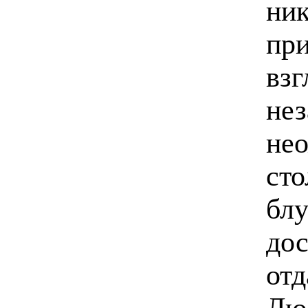
ник
пр
взг
нез
нео
сто
блу
дос
отд
Люб