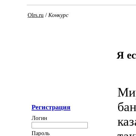
Olrs.ru
/
Конкурс
Я е
Мир
бан
Регистрация
каз
Логин
так
Пароль