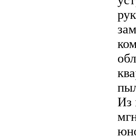
рук
зам
ком
обл
ква
пыл
Из 
мгн
юн