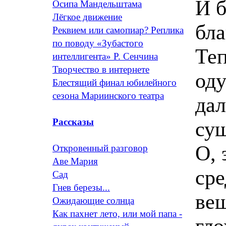
И б
Осипа Мандельштама
Лёгкое движение
бла
Реквием или самопиар? Реплика
по поводу «Зубастого
Те
интеллигента» Р. Сенчина
Творчество в интернете
оду
Блестящий финал юбилейного
сезона Мариинского театра
дал
Рассказы
су
О, 
Откровенный разговор
Аве Мария
сре
Сад
Гнев березы...
вещ
Ожидающие солнца
Как пахнет лето, или мой папа -
гло