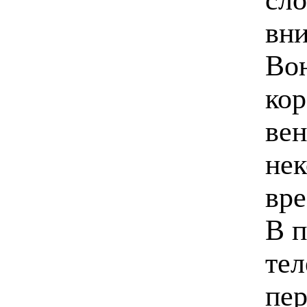
вн
Вон
кор
вен
нек
вр
В п
тел
пер