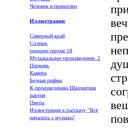
при
Человек и пришелец
веч
Иллюстрации
пре
Северный край
Солнце.
не
поющее сердце 18
Музыкальное произведение. 2
ду
Церковь
Камера
стр
Бедная рифма
сог
К произведению Шахматная
партия
вещ
Цветы
Иллюстрация к рассказу "Всё
пов
началось с музыки"