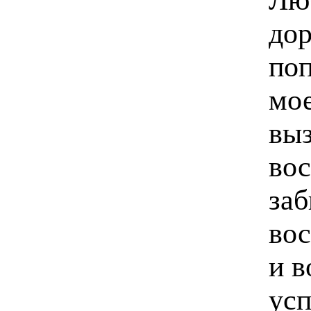
дор
поп
мое
выз
вос
за
вос
и в
усп