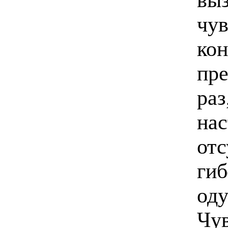
чув
кон
пр
раз
нас
отс
гиб
оду
Чув