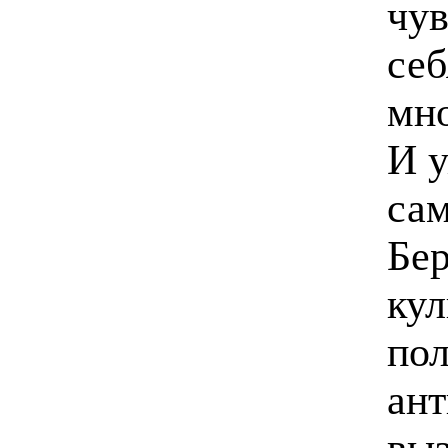
чув
себ
мно
И у
сам
Бер
кул
по
ант
выз