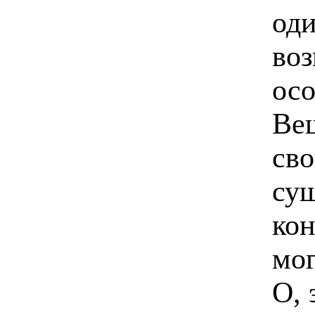
оди
воз
осо
Ве
св
сущ
кон
мог
О, 