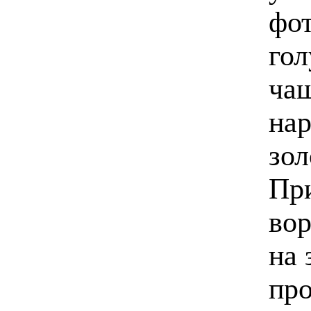
фот
гол
чаш
на
зол
При
вор
на 
пр