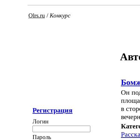
Olrs.ru
/
Конкурс
Авт
Бом
Он по
площа
в сто
Регистрация
вечер
Логин
Катег
Расск
Пароль