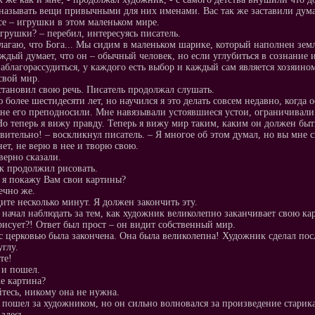
называть вещи привычными для них именами. Вас так же заставили дума
се – игрушки в этом маленьком мире.
игрушки? – перебил, интересуясь писатель.
лагаю, что Бога... Мы сидим в маленьком шарике, который наполнен зе
аждый думает, что он – обычный человек, но если углубиться в сознание и 
 заблагорассудиться, у каждого есть выбор и каждый сам является хозяино
 свой мир.
тановил свою речь. Писатель продолжал слушать.
 более шестидесяти лет, но научился я это делать совсем недавно, когда о
мне его преподносили. Мне навязывали устоявшиеся устои, ограничивали
Но теперь я вижу правду. Теперь я вижу мир таким, каким он должен быт
ивительно! – воскликнул писатель. – Я многое об этом думал, но вы мне с
нет, не верю в нее и творю свою.
верно сказали.
 продолжил рисовать.
, я покажу Вам свои картины?
нечно же.
ите несколько минут. Я должен закончить эту.
 начал наблюдать за тем, как художник великолепно заканчивает свою ка
рисует?! Ответ был прост – он видит собственный мир.
с церковью была закончена. Она была великолепна! Художник сделал по
глу.
те!
 и пошел.
же картина?
йтесь, никому она не нужна.
 пошел за художником, но он сильно волновался за произведение старика
здесь.