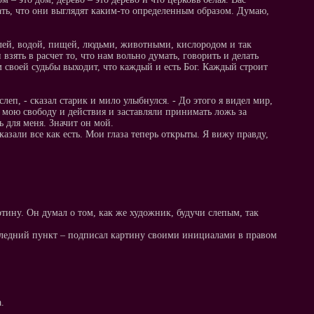
ть, что они выглядят каким-то определенным образом. Думаю,
млей, водой, пищей, людьми, животными, кислородом и так
взять в расчет то, что нам вольно думать, говорить и делать
м своей судьбы выходит, что каждый и есть Бог. Каждый строит
слеп, - сказал старик и мило улыбнулся. - До этого я видел мир,
 мою свободу и действия и заставляли принимать ложь за
ь для меня. Значит он мой.
казали все как есть. Мои глаза теперь открыты. Я вижу правду,
ртину. Он думал о том, как же художник, будучи слепым, так
следний пункт – подписал картину своими инициалами в правом
.