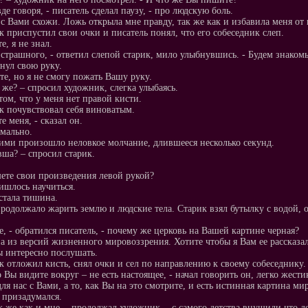
де говоря, - писатель сделал паузу, - про людскую боль.
 с Вами схожи. Ложь открыла мне правду, так же как и избавила меня от
 приспустил свои очки и писатель понял, что его собеседник слеп.
е, я не знал.
 страшного, - ответил слепой старик, мило улыбнувшись. - Будем знаком
нул свою руку.
те, но я не смогу пожать Вашу руку.
 же? – спросил художник, слегка улыбаясь.
 том, что у меня нет правой кисти.
 почувствовал себя виноватым.
е меня, - сказал он.
рмально.
ми произошло неловкое молчание, длившееся несколько секунд.
вша? – спросил старик.
ете свои произведения левой рукой?
ишлось научиться.
стала тишина.
родолжало жарить землю и людские тела. Старик взял бутылку с водой, от
е, - обратился писатель, - почему же церковь на Вашей картине черная?
на из версий жизненного мировоззрения. Хотите чтобы я Вам ее рассказа
ы интересно послушать.
 отложил кисть, снял очки и сел по направлению к своему собеседнику.
о Вы видите вокруг – не есть настоящее, - начал говорить он, легко жести
ля нас с Вами, а то, как Вы на это смотрите, и есть истинная картина мир
 призадумался.
ак же как и мне, - продолжал художник, - с самого детства внушили что до