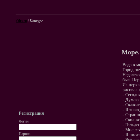
Olrs.ru
/
Конкурс
Море.
Вода в м
Город ок
Недалеко
был. Цер
Из церкв
рисовал 
- Сегодн
- Думаю 
- Скажит
- Я знаю
Регистрация
- Странн
- Скольк
Логин
- Пятьде
- Мне се
Пароль
- Я писат
- Вот ка