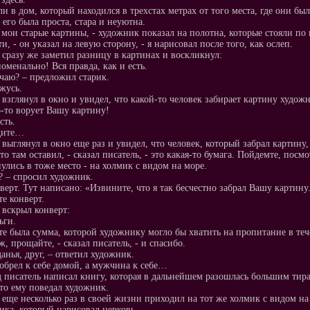
и в дом, который находился в трехстах метрах от того места, где они был
 его была проста, стара и неуютна.
о мои старые картины, - художник показал на полотна, которые стояли по
ти, - он указал на левую сторону, - я нарисовал после того, как ослеп.
 сразу же заметил разницу в картинах и воскликнул:
номенально! Вся правда, как и есть.
 чаю? – предложил старик.
ажусь.
 взглянул в окно и увидел, что какой-то человек забирает картину художн
о-то ворует Вашу картину!
сть.
дите…
 выглянул в окно еще раз и увидел, что человек, который забрал картину,
то там оставил, - сказал писатель, - это какая-то бумага. Пойдемте, посм
улись в тоже место - на холмик с видом на море.
о? – спросил художник.
нверт. Тут написано: «Извините, что я так бесчестно забрал Вашу картину
те конверт.
 вскрыл конверт:
ьги.
те была сумма, которой художнику могло бы хватить на пропитание в теч
ж, прощайте, - сказал писатель, - и спасибо.
данья, друг, – ответил художник.
обрел к себе домой, а мужчина к себе…
д писатель написал книгу, которая в дальнейшем разошлась большим тир
что ему поведал художник.
 еще несколько раз в своей жизни приходил на тот же холмик с видом на 
ика, который нарисовал церковь.