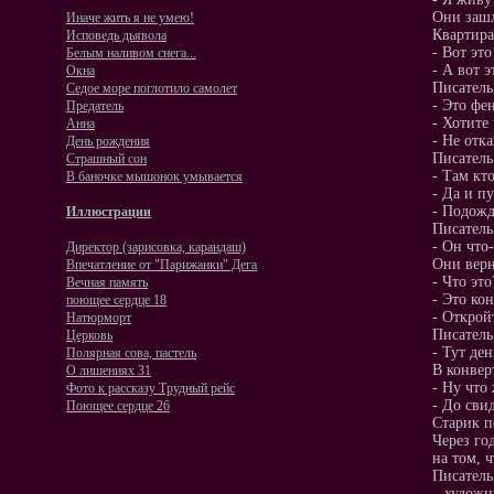
Они зашл
Иначе жить я не умею!
Квартира
Исповедь дьявола
- Вот эт
Белым наливом снега...
- А вот э
Окна
Писатель
Седое море поглотило самолет
- Это фе
Предатель
- Хотите
Анна
- Не отк
День рождения
Писатель
Страшный сон
- Там кт
В баночке мышонок умывается
- Да и пу
- Подож
Иллюстрации
Писатель
- Он что-
Директор (зарисовка, карандаш)
Они верн
Впечатление от "Парижанки" Дега
- Что эт
Вечная память
- Это ко
поющее сердце 18
- Открой
Натюрморт
Писатель
Церковь
- Тут ден
Полярная сова, пастель
В конвер
О лишениях 31
- Ну что 
Фото к рассказу Трудный рейс
- До сви
Поющее сердце 26
Старик п
Через го
на том, 
Писатель
– художн