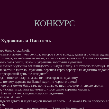
КОНКУРС
 Художник и Писатель
оре была спокойной.
утывали яркие лучи солнца, которое грело воздух, делая его слегка уду
 от моря, на небольшом холме, сидел старый художник. Он писал картину ц
ковь была белой, яркой и украшена золотыми куполами.
и вышел мужчина лет пятидесяти и надел шляпу. Он глубоко вздохнул. В
на картине кистью. Мужчина перешел через дорогу. Он медленно подошел
я прекрасный день, не находите?
да, - ответил старик, даже не посмотрев на мужчину.
е, почему церковь на Вашей картине черного цвета?
, что она может быть там, но не знаю ее цвет, поэтому и рисую своим.
о, - сказал мужчина задумчиво. - Все равно картина красива.
о Вам лет? - неожиданно спросил художник.
сят три. А Вам?
мьдесят девять и я уже одной ногой не здесь… А какова Ваша профессия?
ель.
к? – художник на него посмотрел. - И что же Вы пишите?