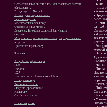
научили 
Остросоциальная притча о том, как прогнивает система
что мы в
образования...
- А чьи 
Вход в пустоту.Часть 1
- Предпо
Живые души, мертвые тела...
далее. К
Буйный попутчик
все, что
Мое педагогическое кредо
для себя
Обесцензуренная любовь.
Он приос
Деревенский зомби и сердитый бык Федька
- Я рисую
Спутник
так как 
«Хочу быть хорошей мамой. Книга для родителей всех
истину. 
возрастов»
- Это уд
Приглашаю к разговору
которой 
- Вы все 
Рассказы
Художник
- Хотите
Когда фотографии плачут
- Да, ко
Ложь
- Подожд
Авдотья
Писатель
1927
красиво 
Цветные сказки. Разноцветный ёжик
Картина 
В ожидании чуда
нижнем у
Китайская хохлатка
- Пойдем
Людочка (продолжение)
Он встал
На‭ ‬дороге
- А как 
Она была смешная
- Успоко
Писатель
Стихотворения
- Я живу 