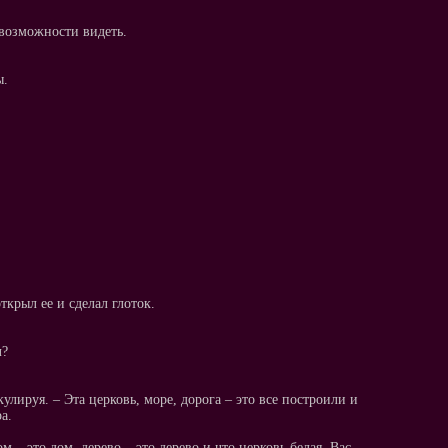
 возможности видеть.
ы.
крыл ее и сделал глоток.
л?
кулируя. – Эта церковь, море, дорога – это все построили и
а.
м – это дом, дерево – это дерево и что церковь белая. Вас