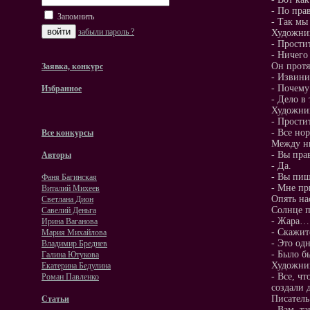
- По прав
Запомнить
- Так мы
забыли пароль ?
Художник
- Простит
- Ничего
Он протя
Заявка, конкурс
- Извини
- Почему
Избранное
- Дело в
Художник
- Простит
- Все но
Все конкурсы
Между ни
- Вы пра
Авторы
- Да.
- Вы пиш
Фаня Багинская
- Мне пр
Виталий Михеев
Опять на
Светлана Дион
Солнце п
Савелий Деньга
- Жара…
Ирина Ваганова
- Скажит
Мария Михайлова
- Это од
Владимир Бреднев
- Было б
Галина Ютукова
Художник
Екатерина Бедулина
- Все, чт
Роман Павленко
создали д
Писатель
Статьи
- Вам, т