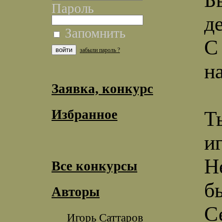
Пароль
д
Запомнить
С
забыли пароль ?
н
Заявка, конкурс
Избранное
Т
и
Н
Все конкурсы
б
Авторы
С
Игорь Саттаров