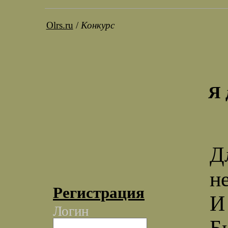
Olrs.ru
/
Конкурс
Я 
Д
н
Регистрация
И
Логин
Б