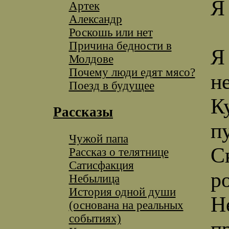
Я
Артек
Александр
Роскошь или нет
Причина бедности в
Я
Молдове
Почему люди едят мясо?
н
Поезд в будущее
К
Рассказы
п
Чужой папа
С
Рассказ о телятнице
Сатисфакция
р
Небылица
История одной души
Н
(основана на реальных
событиях)
п