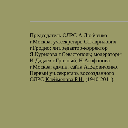
Председатель ОЛРС А.Любченко
г.Москва; уч.секретарь С.Гаврилович
г.Гродно; лит.редактор-корректор
Я.Курилова г.Севастополь; модераторы
И.Дадаев г.Грозный, Н.Агафонова
г.Москва; админ. сайта А.Вдовиченко.
Первый уч.секретарь воссозданного
ОЛРС
Клеймёнова Р.Н.
(1940-2011).