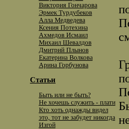
Виктория Гончарова
п
Эрмек Турдубеков
Алла Медведева
П
Ксения Потехина
с
Ахмедов Исмаил
Михаил Шевалдов
Дмитрий Плынов
Екатерина Волкова
Г
Арина Горбунова
п
Статьи
П
Быть или не быть?
Не хочешь служить - плати
Б
Кто хоть однажды видел
н
это, тот не забудет никогда
Изгой