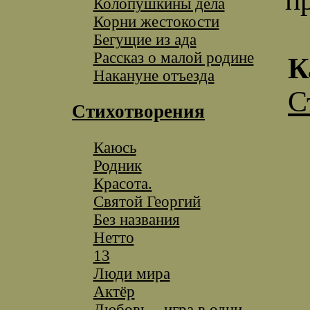
Колопушкины дела
Корни жестокости
Бегущие из ада
Рассказ о малой родине
К
Накануне отъезда
С
Стихотворения
Каюсь
Родник
Красота.
Святой Георгий
Без названия
Нетто
13
Люди мира
Актёр
Любовь – игра в одни