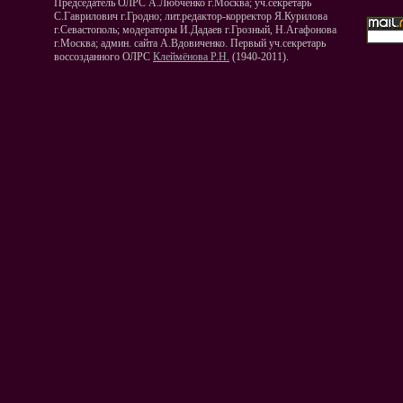
Председатель ОЛРС А.Любченко г.Москва; уч.секретарь
С.Гаврилович г.Гродно; лит.редактор-корректор Я.Курилова
г.Севастополь; модераторы И.Дадаев г.Грозный, Н.Агафонова
г.Москва; админ. сайта А.Вдовиченко. Первый уч.секретарь
воссозданного ОЛРС
Клеймёнова Р.Н.
(1940-2011).