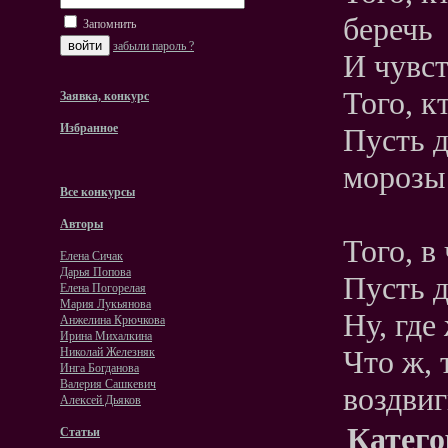
беречь
Запомнить
забыли пароль ?
И чувст
Того, к
Заявка, конкурс
Избранное
Пусть д
морозы
Все конкурсы
Авторы
Того, в
Елена Сичак
Дарья Попова
Пусть д
Елена Погорелая
Мария Лукьянова
Ну, где
Анжелина Крючкова
Ирина Михалкина
Что ж, 
Николай Железняк
Инга Богданова
Валерия Сашкевич
воздвиг
Алексей Дьяков
Катего
Статьи