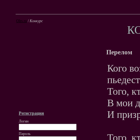
Olrs.ru
/
Конкурс
К
Перелом
Кого во
пьедест
Того, к
В мои д
И призр
Регистрация
Логин
Пароль
Того, к