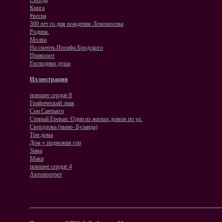
Соседи
Книга
#весна
300 лет со дня рождения Ломоносова
Родина.
Молва
На смерть Иосифа Бродского
Приворот
Господняя душа
Иллюстрации
поющее сердце 8
Графический знак
Сон Сантьяго
Старый Ереван. Один из жилых домов по ул.
Свердлова (ныне- Бузанда)
Три дома
Дом у подножия гор
Зима
Маки
поющее сердце 4
Автопортрет