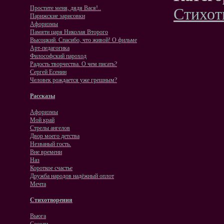
Простите меня, дядя Вася!..
Стихот
Парижские зарисовки
Афоризмы
Памяти царя Николая Второго
Высоцкий. Спасибо, что живой! О фильме
Арт-педагогика
Философский пароход
Радость творчества. О чем писать?
Сергей Есенин
Человек рождается уже грешным?
Рассказы
Афоризмы
Мой край
Стрелы ангелов
Двор моего детства
Незваный гость.
Вне времени
Наз
Короткое счастье
Дружба народов надёжный оплот
Мечта
Стихотворения
Вьюга