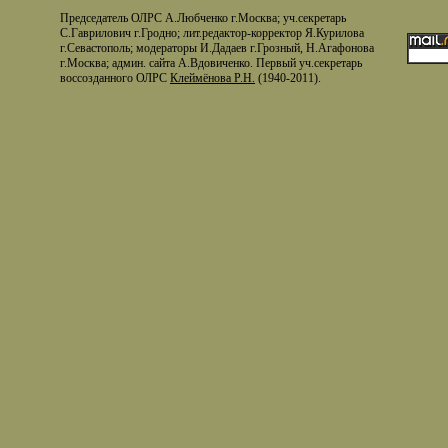
Председатель ОЛРС А.Любченко г.Москва; уч.секретарь
С.Гаврилович г.Гродно; лит.редактор-корректор Я.Курилова
г.Севастополь; модераторы И.Дадаев г.Грозный, Н.Агафонова
г.Москва; админ. сайта А.Вдовиченко. Первый уч.секретарь
воссозданного ОЛРС
Клеймёнова Р.Н.
(1940-2011).