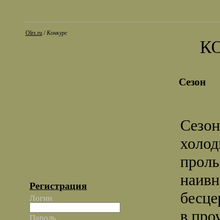
Olrs.ru
/
Конкурс
К
Сезон
Сезон
холод
проль
наивн
Регистрация
бесце
Логин
в про
Пароль