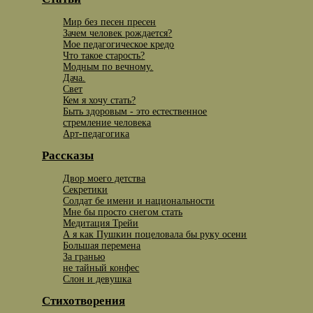
Мир без песен пресен
Зачем человек рождается?
Мое педагогическое кредо
Что такое старость?
Модным по вечному.
Дача.
Свет
Кем я хочу стать?
Быть здоровым - это естественное
стремление человека
Арт-педагогика
Рассказы
Двор моего детства
Секретики
Солдат бе имени и национальности
Мне бы просто снегом стать
Медитация Трейи
А я как Пушкин поцеловала бы руку осени
Большая перемена
За гранью
не тайный конфес
Слон и девушка
Стихотворения