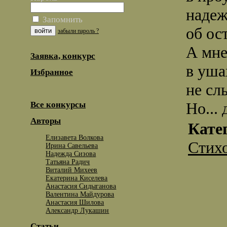
надеж
Запомнить
об ос
забыли пароль ?
А мне
Заявка, конкурс
в уша
Избранное
не сл
Но... 
Все конкурсы
Авторы
Кате
Елизавета Волкова
Стих
Ирина Савельева
Надежда Сизова
Татьяна Радич
Виталий Михеев
Екатерина Киселева
Анастасия Сидыганова
Валентина Майдурова
Анастасия Шилова
Александр Лукашин
Статьи