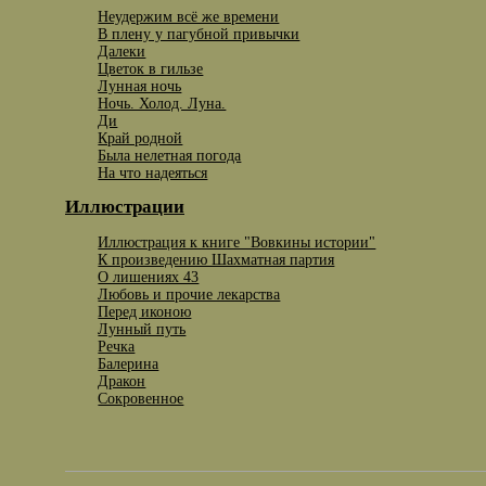
Неудержим всё же времени
В плену у пагубной привычки
Далеки
Цветок в гильзе
Лунная ночь
Ночь. Холод. Луна.
Ди
Край родной
Была нелетная погода
На что надеяться
Иллюстрации
Иллюстрация к книге "Вовкины истории"
К произведению Шахматная партия
О лишениях 43
Любовь и прочие лекарства
Перед иконою
Лунный путь
Речка
Балерина
Дракон
Сокровенное