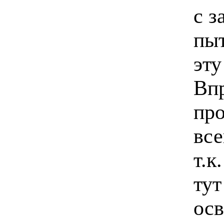
с з
пы
эту
Впр
про
все
т.к
тут
осв