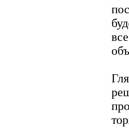
пос
буд
все
объ
Гля
реш
пр
то