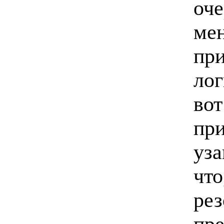
оче
мен
при
лог
вот
при
уза
что
рез
пр