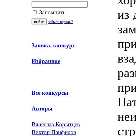
из 
Запомнить
забыли пароль ?
зам
при
Заявка, конкурс
вза
Избранное
раз
при
Все конкурсы
Нат
Авторы
неи
Вячеслав Корытцев
стр
Виктор Панфилов