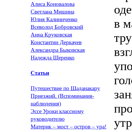
Алиса Коновалова
оде
Светлана Мишина
Юлия Калиниченко
в м
Всеволод Бобровский
тру
Анна Круковская
Константин Деркачев
взг
Александра Быковская
Надежда Щеренко
упо
Статьи
гол
Путешествие по Шаданакару
зан
Приезжий. (Вспоминания-
наблюдения)
про
Эссе Уроки классному
утр
руководителю
Материк – мост – остров – ура!