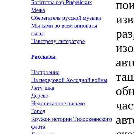
пои
Богатства гор Рифейских
Межа
изв
Сберегатель русской музыки
Мы сами во всем виноваты
раз
гыгы
Навстречу литературе
изо
Рассказы
авт
Настроение
тащ
На передовой Холодной войны
об
Лету`шка
Дерево
час
Недописанное письмо
Город
авт
Кружок истории Тихоокеанского
флота
ско