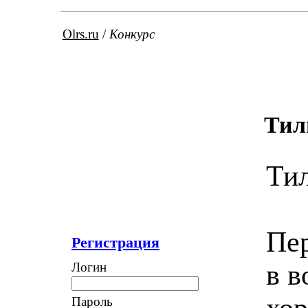
Olrs.ru
/
Конкурс
Тил
Тил
Пер
Регистрация
в в
Логин
хо
Пароль