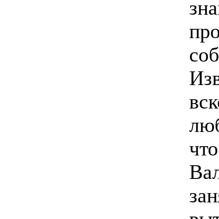
зна
про
соб
Изв
вск
люб
что
Вал
зан
вы