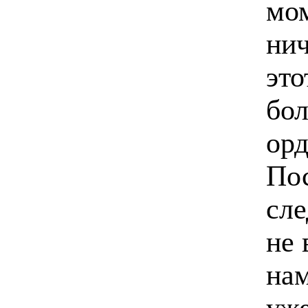
мом
нич
это
бол
орд
Пос
сле
не 
нам
уже