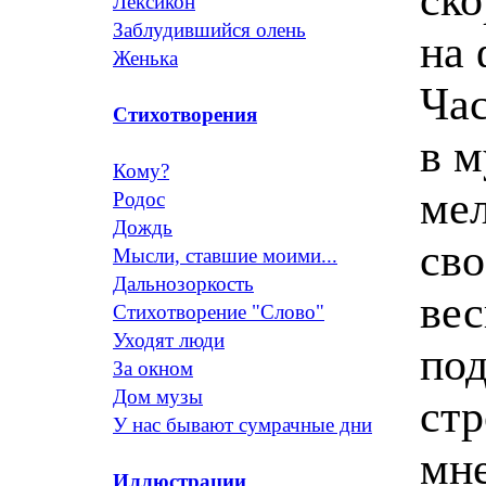
Лексикон
Заблудившийся олень
на 
Женька
Час
Стихотворения
в м
Кому?
мел
Родос
Дождь
сво
Мысли, ставшие моими...
Дальнозоркость
вес
Стихотворение "Слово"
Уходят люди
под
За окном
Дом музы
стр
У нас бывают сумрачные дни
мне
Иллюстрации