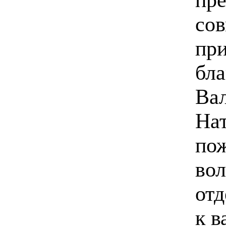
сов
при
бла
Вал
На
пож
вол
отд
к в