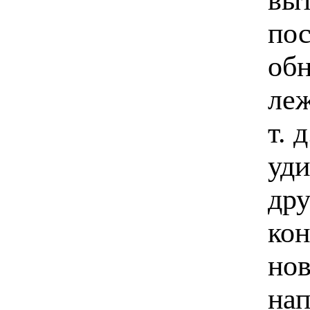
пос
обн
леж
т. 
уд
дру
кон
нов
нап