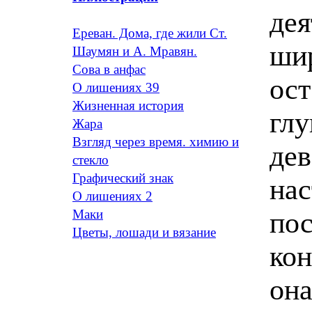
дея
Ереван. Дома, где жили Ст.
шир
Шаумян и А. Мравян.
Сова в анфас
ост
О лишениях 39
Жизненная история
глу
Жара
Взгляд через время. химию и
дев
стекло
Графический знак
нас
O лишениях 2
пос
Маки
Цветы, лошади и вязание
кон
она