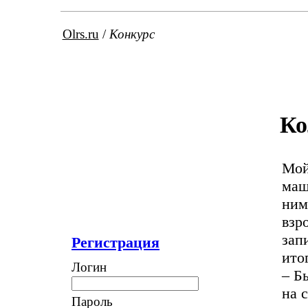
Olrs.ru
/
Конкурс
Ко
Мой
маш
ним
взр
зап
Регистрация
итог
Логин
– Б
на 
Пароль