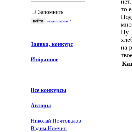
нет
то 
Запомнить
Под
забыли пароль ?
мно
Ну,
хле
Заявка, конкурс
на 
тво
Избранное
Кат
Все конкурсы
Авторы
Николай Почтовалов
Вадим Немчин