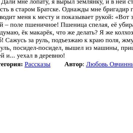
. Дали мне лопату, я вырыл землянку, и в ней с
есть в старом Братске. Однажды мне бригадир 
водит меня к месту и показывает рукой: «Вот з
й – поле пшеничное! Пшеница спелая, её убират
 думаю, ёк макарёк, что же делать? Я же колх
б! Сажусь за руль, подъезжаю к краю поля, жму
руль, посидел-посидел, вышел из машины, приш
ей и... уехал в деревню!
егория:
Рассказы
Автор
:
Любовь Овчинн