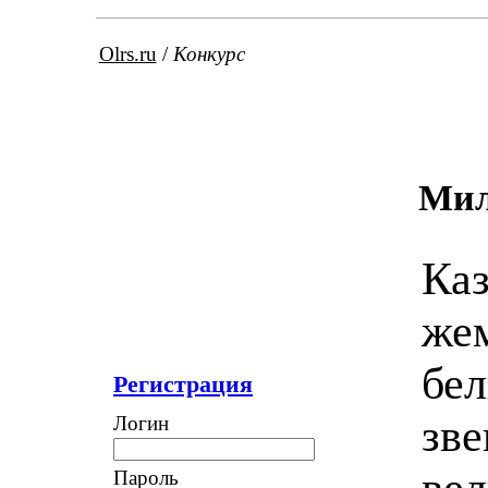
Olrs.ru
/
Конкурс
Мил
Казалось,что весь этот чудесный, сияющий, до жемчужного блеска отмытый майской грозой белый свет, переливаясь всеми красками радуги звенел и радовался вместе с Маринкой одному величайшему по своей значимости событию - завтра начинались летние каникулы!!Замечательнейшие,невероятнейшие,предлинющие каникулы,за трёхмесячную вольницу которых могло столько всего невероятного произойти, что от радости осознания происходящего у любого школяра запросто могло перехватить дух!...Как вдруг сердито - устрашающие рычание черным кожаным ремешком привязанного к груде сваленых у соседного подъезда вещей бульдога заставило Маринку спуститься на землю..Ещё бы! - ведь не далее,чем на прошлой недел
Регистрация
Логин
Пароль