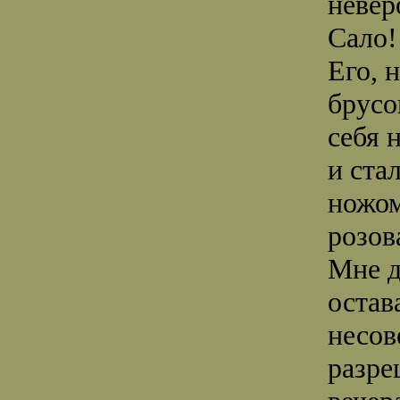
невер
Сало!
Его, 
брусо
себя 
и ста
ножом
розов
Мне д
остав
несов
разре