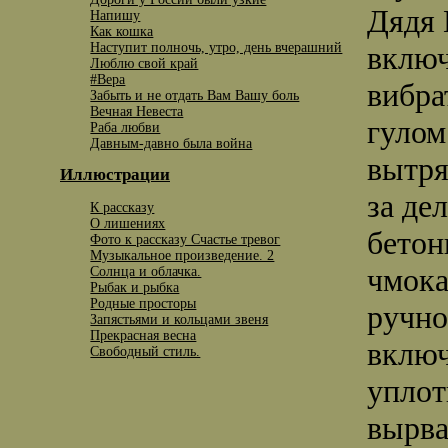
Дядя 
Напишу
Как кошка
Наступит полночь, утро, день вчерашний
включ
Люблю свой край
#Вера
вибра
Забыть и не отдать Вам Вашу боль
Вечная Невеста
гулом
Раба любви
Давным-давно была война
вытря
Иллюстрации
за де
К рассказу
O лишениях
бетон
Фото к рассказу Счастье тревог
Музыкальное произведение. 2
чмока
Солнца и облачка.
Рыбак и рыбка
Родные просторы
ручно
Запястьями и кольцами звеня
Прекрасная весна
включ
Свободный стиль.
уплот
вырва