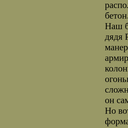
распо
бетон
Наш б
дядя 
манер
армир
колон
огонь
сложн
он са
Но во
форма