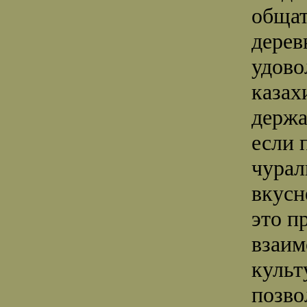
общат
дерев
удово
казах
держа
если 
чурал
вкусн
это п
взаим
культ
позво