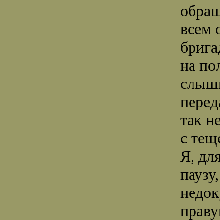
обращ
всем 
брига
на по
слышь
перед
так н
с тещ
Я, дл
паузу
недок
праву