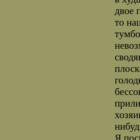
двое 
то на
тумбо
невоз
сводя
плоск
голод
бессо
прили
хозяи
нибуд
Я пос