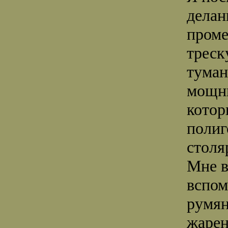
делан
проме
треск
туман
мощны
котор
полиг
столя
Мне в
вспом
румян
жарен