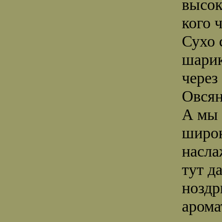
высок
кого 
Сухо 
шарик
через
Овсян
А мы 
широк
насла
тут д
ноздр
арома