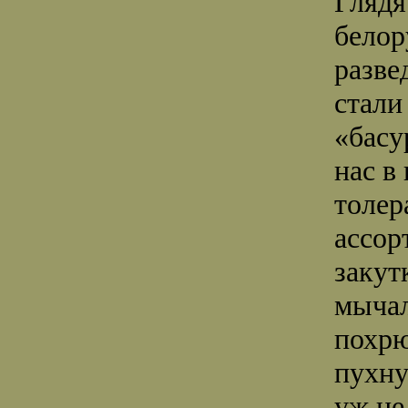
Глядя
белор
разве
стали
«басу
нас в
толер
ассор
закут
мычал
похрю
пухну
уж не