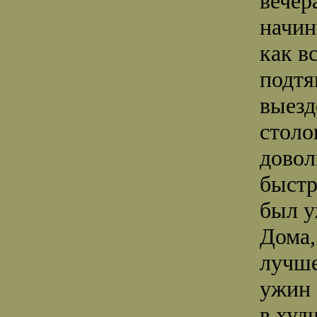
вечер
начин
как в
подтя
выезд
столо
довол
быстр
был у
Дома,
лучше
ужин 
в худ