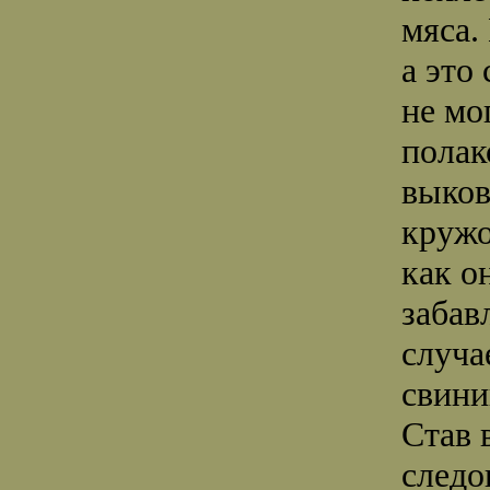
мяса.
а это
не мо
полак
выков
кружо
как о
забав
случа
свини
Став 
следо