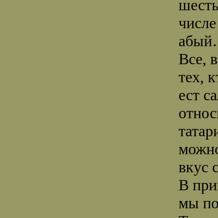
шесть
числе
абый
Все, 
тех, 
ест с
относ
татар
можно
вкус 
В при
мы по