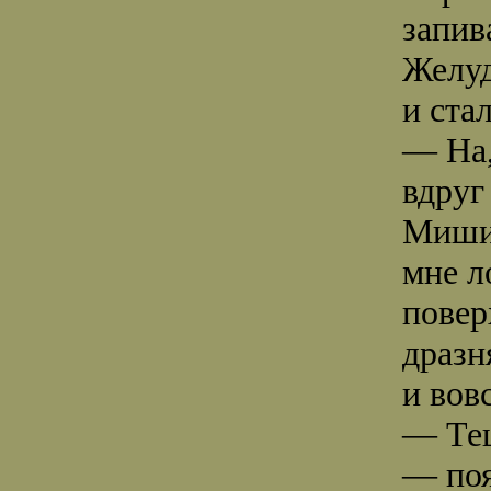
запив
Желуд
и ста
— На,
вдруг
Миши 
мне л
повер
дразн
и вов
— Тещ
— поя