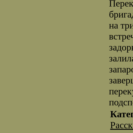
Перек
брига
на тр
встре
задор
залил
запар
завер
перек
подсп
Кате
Расс