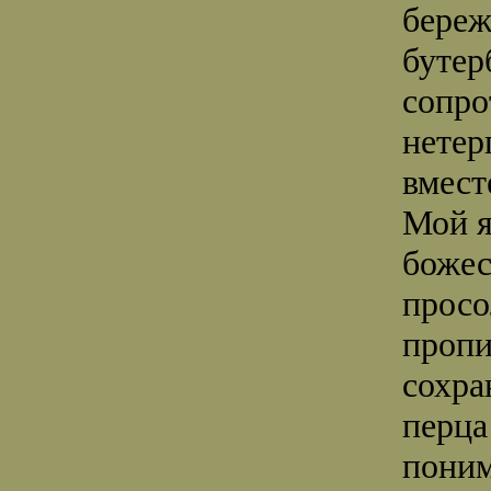
береж
бутер
сопро
нетер
вмест
Мой я
божес
просо
пропи
сохра
перца
поним