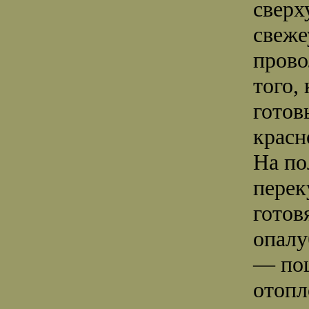
сверх
свеже
прово
того,
готов
красн
На по
перек
готов
опалу
— по
отопл