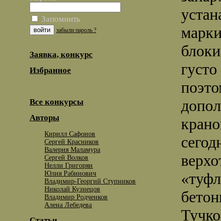
устан
Запомнить
марки
забыли пароль ?
блоки
Заявка, конкурс
густо
Избранное
поэто
допол
Все конкурсы
Авторы
крано
Кирилл Сафонов
сегод
Сергей Красников
Валерия Маламура
верхо
Сергей Волков
Нелли Григорян
Юлия Рабинович
«туфл
Владимир-Георгий Ступников
Николай Кузнецов
бетон
Владимир Родченков
Алена Лебедева
Тучко
Статьи