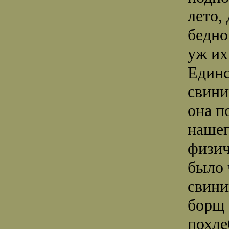
лето,
бедно
уж их
Единс
свини
она п
нашег
физич
было 
свини
борщ 
похле