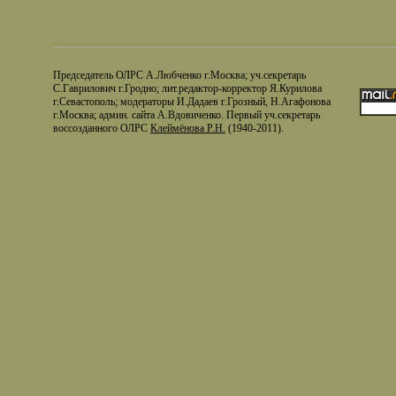
Председатель ОЛРС А.Любченко г.Москва; уч.секретарь
С.Гаврилович г.Гродно; лит.редактор-корректор Я.Курилова
г.Севастополь; модераторы И.Дадаев г.Грозный, Н.Агафонова
г.Москва; админ. сайта А.Вдовиченко. Первый уч.секретарь
воссозданного ОЛРС
Клеймёнова Р.Н.
(1940-2011).