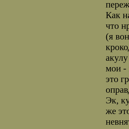
переж
Как н
что н
(я во
кроко
акулу
мои -
это г
опра
Эк, к
же эт
невня