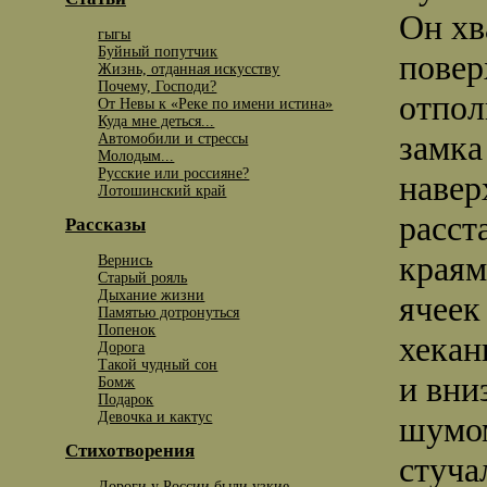
Он хв
гыгы
Буйный попутчик
повер
Жизнь, отданная искусству
Почему, Господи?
отпол
От Невы к «Реке по имени истина»
Куда мне деться...
замка
Автомобили и стрессы
Молодым...
Русские или россияне?
навер
Лотошинский край
расст
Рассказы
краям
Вернись
Старый рояль
Дыхание жизни
ячеек
Памятью дотронуться
Попенок
хекан
Дорога
Такой чудный сон
и вни
Бомж
Подарок
Девочка и кактус
шумом
Стихотворения
стуча
Дороги у России были узкие