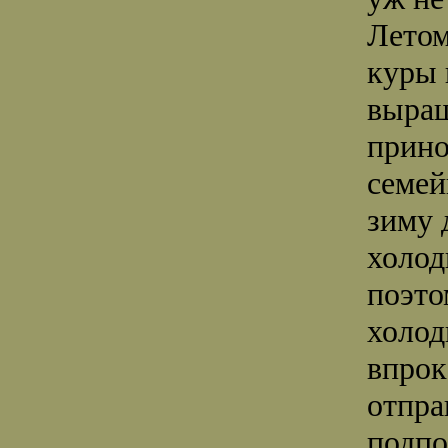
Летом
куры 
выращ
прино
семей
зиму 
холод
поэто
холод
впрок
отпра
подпо