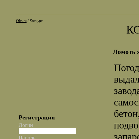
Olrs.ru
/
Конкурс
К
Ломоть х
Погод
выдал
завод
самос
бетон
Регистрация
подво
Логин
запар
Пароль