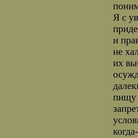
поним
Я с у
прид
и пра
не ха
их вы
осужд
далек
пищу 
запре
услов
когда