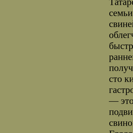
Татар
семьи
свине
облег
быстр
ранне
получ
сто к
гастр
— это
подви
свино