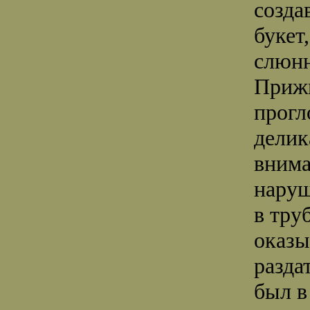
созда
буке
слюнн
Прижм
прогл
делик
внима
наруш
в тру
оказы
разда
был в