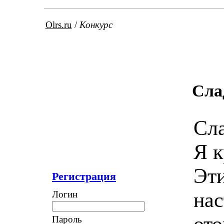
Olrs.ru
/
Конкурс
Сла
Сла
Я к
Эт
Регистрация
нас
Логин
ото
Пароль