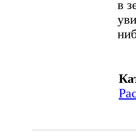
в з
уви
ниб
Ка
Ра