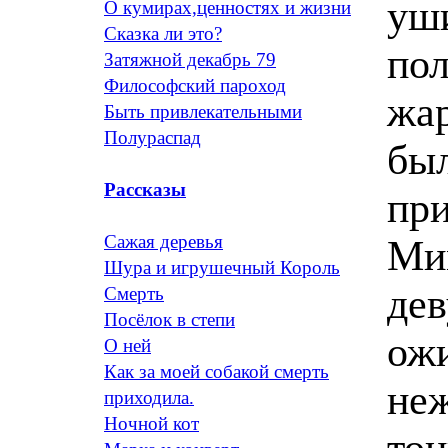
уши
О кумирах,ценностях и жизни
Сказка ли это?
пол
Затяжной декабрь 79
Философский пароход
жар
Быть привлекательными
Полураспад
был
Рассказы
при
Сажая деревья
Ми
Шура и игрушечный Король
дев
Смерть
Посёлок в степи
ожи
О ней
Как за моей собакой смерть
неж
приходила.
Ночной кот
тон