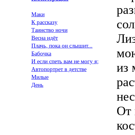
раз
Маки
сол
К рассказу
Таинство ночи
Лиз
Весна идёт
Плачь, пока он слышит...
мою
Бабочка
И если спеть вам не могу я;
из 
Автопортрет в детстве
Милые
рас
День
нес
От 
кос