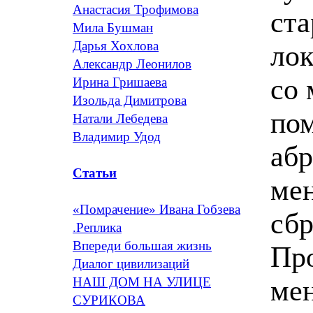
Анастасия Трофимова
ста
Мила Бушман
Дарья Хохлова
лок
Александр Леонилов
со 
Ирина Гришаева
Изольда Димитрова
пом
Натали Лебедева
Владимир Удод
абр
Статьи
мен
«Помрачение» Ивана Гобзева
сбр
.Реплика
Впереди большая жизнь
Про
Диалог цивилизаций
мен
НАШ ДОМ НА УЛИЦЕ
СУРИКОВА