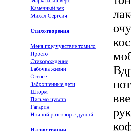
Марка и конверт
Каменный век
лак
Михал Сергеич
очу
Стихотворения
кос
Меня предчувствие томило
мо
Просто
Стихорождение
Вдр
Бабочка жизни
Осенее
пот
Заброшенные дети
Шторм
вве
Письмо чувств
Гагарин
рук
Ночной разговор с душой
коф
Иллюстрации