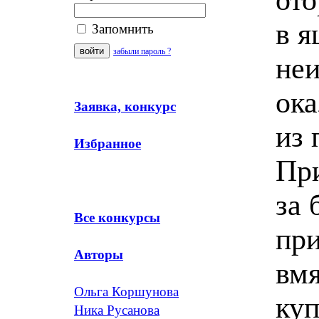
в я
Запомнить
забыли пароль ?
неи
ока
Заявка, конкурс
из 
Избранное
Пр
за 
Все конкурсы
при
Авторы
вмя
Ольга Коршунова
куп
Ника Русанова