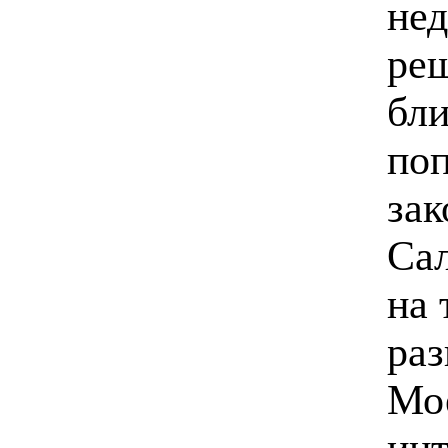
нед
ре
бли
поп
зак
Сал
на 
раз
Мое
инт