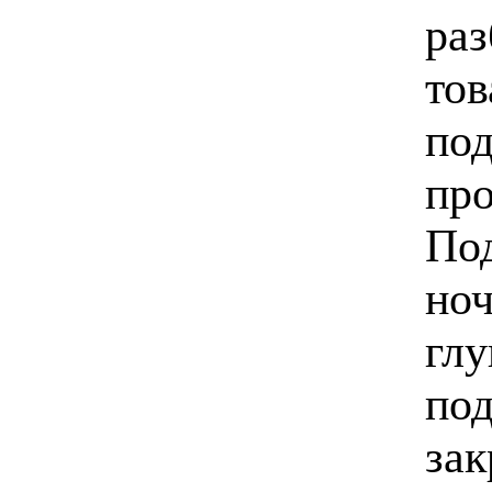
раз
тов
под
про
Под
ноч
гл
под
зак