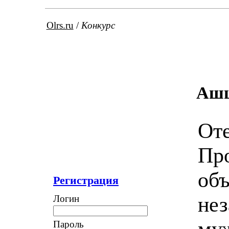
Olrs.ru
/
Конкурс
Ашш
Оте
Про
объ
Регистрация
не
Логин
му
Пароль