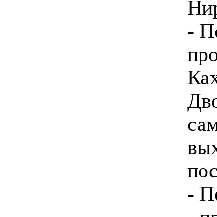
Нир
- П
пр
Ках
Дво
сам
вы
пос
- П
- п