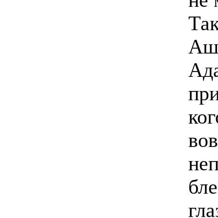
Так
Аш
Ада
при
ког
вов
неп
бл
гла