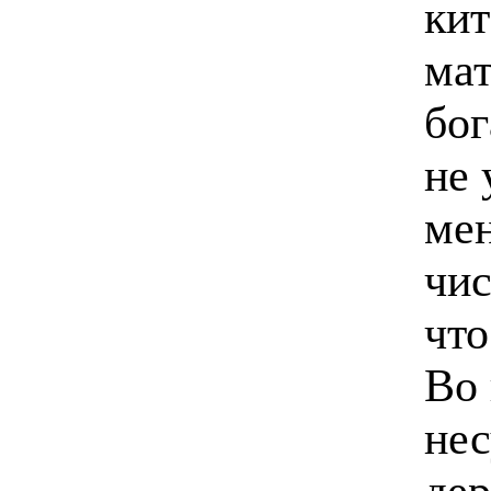
кит
мат
бог
не 
мен
чис
что
Во 
не
дер