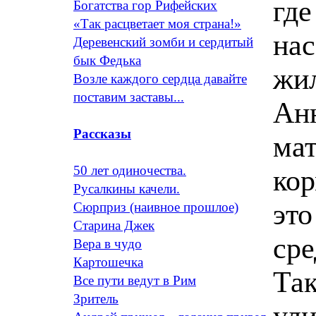
где
Богатства гор Рифейских
«Так расцветает моя страна!»
на
Деревенский зомби и сердитый
бык Федька
жил
Возле каждого сердца давайте
поставим заставы...
Анн
Рассказы
мат
50 лет одиночества.
кор
Русалкины качели.
это
Сюрприз (наивное прошлое)
Старина Джек
ср
Вера в чудо
Картошечка
Так
Все пути ведут в Рим
Зритель
ули