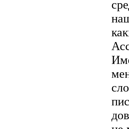
сре
на
как
Асс
Име
мен
сло
пис
дов
не 