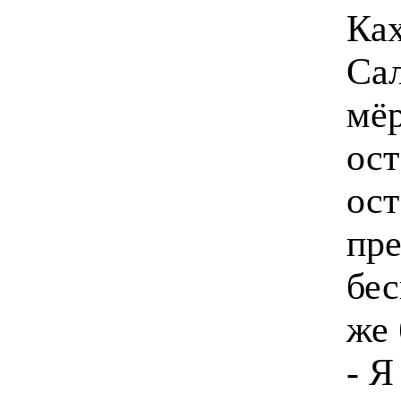
Ка
Сал
мёр
ост
ост
пре
бес
же 
- Я