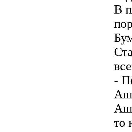
В 
по
Бу
Ст
все
- П
Аш
Аш
то 