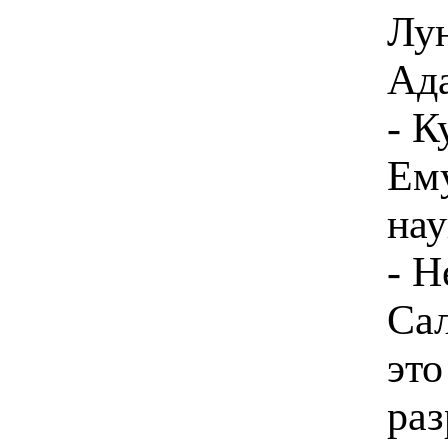
Лун
Ад
- К
Ему
нау
- Н
Сал
это
раз