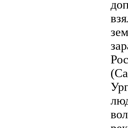
доп
взя
зем
зар
Рос
(Са
Ург
люд
во
рек