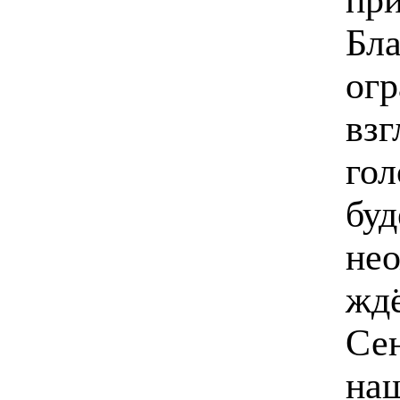
Бла
огр
взг
гол
буд
нео
ждё
Сен
на