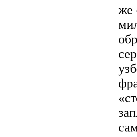
же 
ми
об
сер
узб
фра
«ст
зап
сам