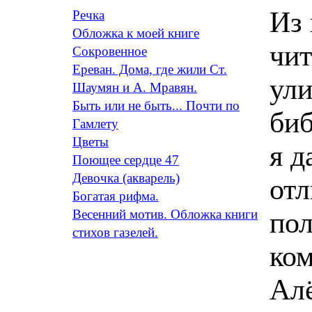
Из 
Речка
Обложка к моей книге
чит
Сокровенное
Ереван. Дома, где жили Ст.
ул
Шаумян и А. Мравян.
Быть или не быть... Почти по
биб
Гамлету
Цветы
я д
Поющее сердце 47
Девочка (акварель)
отл
Богатая рифма.
пол
Весенний мотив. Обложка книги
стихов газелей.
ком
Алё