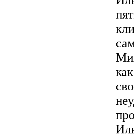
пят
кли
сам
Ми
как
сво
не
пр
Ил