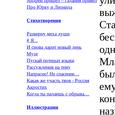
Андрей пришел – гадания привел
Про Юрку и Леонида
выж
Стихотворения
Ста
бес
Разверну меха души
# Я...
одн
И снова дарит новый день
Музе
Мл
Пускай потешат языки
Рассуждения на тему
был
Напрасно! Не спасение…
Какая же участь твоя - Россия
ему
Акростих
Когда ты падаешь с обрыва....
кон
Иллюстрации
наз