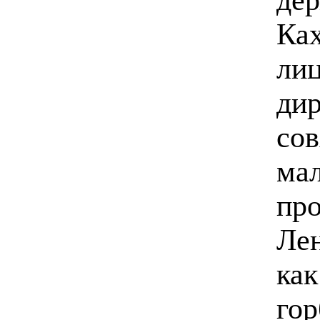
Ка
лиц
дир
сов
мал
пр
Лен
как
гор