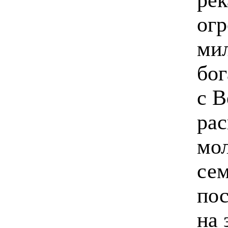
огр
ми
бог
с В
рас
мо
сем
пос
на 