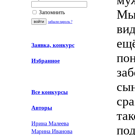
Мы 
Запомнить
забыли пароль ?
вид
ещё
Заявка, конкурс
пон
Избранное
заб
сын
Все конкурсы
сра
Авторы
так
Ирина Малеева
под
Марина Иванова