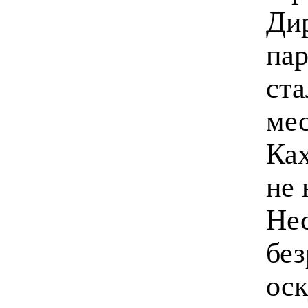
Дир
пар
ста
мес
Ках
не 
Нес
без
ос