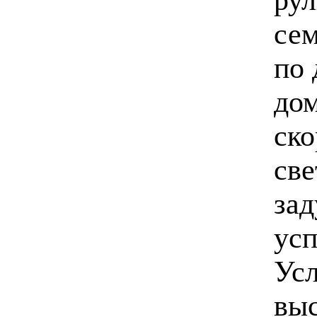
сем
по 
дом
ско
све
зад
ус
Усл
выс