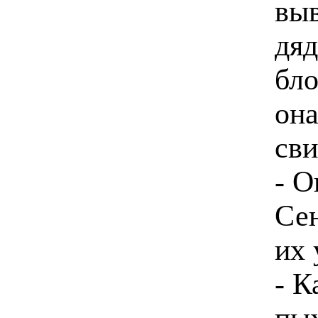
вы
дяд
бло
она
сви
- О
Сен
их 
- 
пых