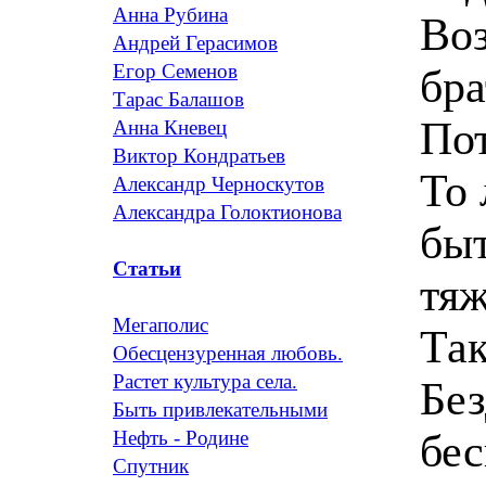
Анна Рубина
Воз
Андрей Герасимов
Егор Семенов
бра
Тарас Балашов
Пот
Анна Кневец
Виктор Кондратьев
То 
Александр Черноскутов
Александра Голоктионова
быт
Статьи
тяж
Мегаполис
Так
Обесцензуренная любовь.
Растет культура села.
Бе
Быть привлекательными
бес
Нефть - Родине
Спутник