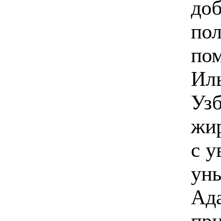
доб
по
пом
Иль
Узб
жир
с у
уны
Ад
при