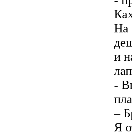
Ках
На 
деш
и н
ла
- В
пла
– Б
Я о