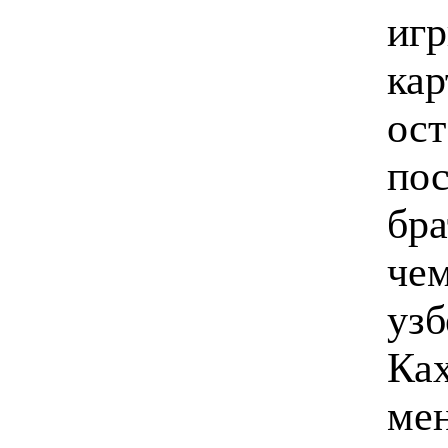
игр
ка
ост
пос
бра
чем
узб
Ка
мен