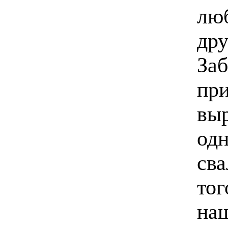
люб
дру
Заб
при
выр
одн
сва
тог
наш