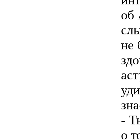
об 
слы
не 
здо
аст
уди
зна
- Т
о т