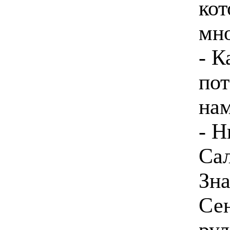
кот
мно
- К
пот
на
- Н
Сал
Зна
Сен
рул