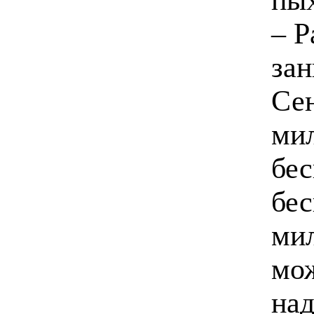
– Р
зан
Сен
мил
бес
бес
мил
мож
над