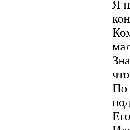
Я н
кон
Ком
мал
Зна
что
По 
под
Его
Иль