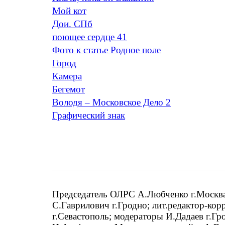
Мой кот
Дои. СПб
поющее сердце 41
Фото к статье Родное поле
Город
Камера
Бегемот
Володя – Московское Дело 2
Графический знак
Председатель ОЛРС А.Любченко г.Москва;
С.Гаврилович г.Гродно; лит.редактор-кор
г.Севастополь; модераторы И.Дадаев г.Гр