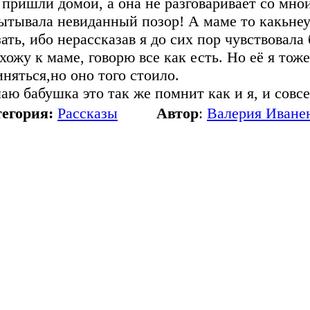
пришли домой, а она не разговаривает со мной.
ытывала невиданный позор! А маме то какьнеу
зать, ибо нерассказав я до сих пор чувствовала
хожу к маме, говорю все как есть. Но её я то
иняться,но оно того стоило.
аю бабушка это так же помнит как и я, и совс
егория:
Рассказы
Автор
:
Валерия Иване