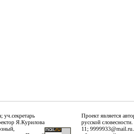
 уч.секретарь
Проект является авт
ректор Я.Курилова
русской словесности.
озный,
11; 9999933@mail.ru