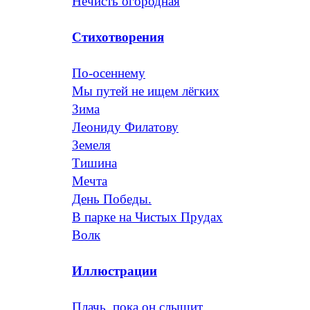
Нечисть огородная
Стихотворения
По-осеннему
Мы путей не ищем лёгких
Зима
Леониду Филатову
Земеля
Тишина
Мечта
День Победы.
В парке на Чистых Прудах
Волк
Иллюстрации
Плачь, пока он слышит...