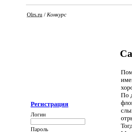
Olrs.ru
/
Конкурс
Са
Пом
име
хор
По 
фло
Регистрация
слы
Логин
отр
Тог
Пароль