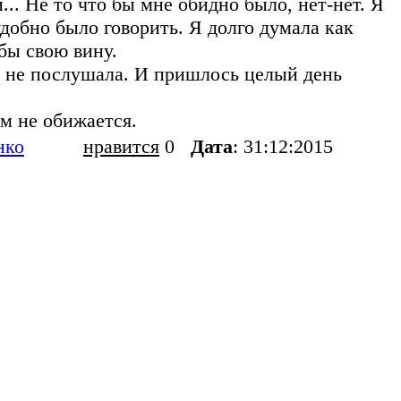
.. Не то что бы мне обидно было, нет-нет. Я
добно было говорить. Я долго думала как
 бы свою вину.
же не послушала. И пришлось целый день
ем не обижается.
нко
нравится
0
Дата
: 31:12:2015