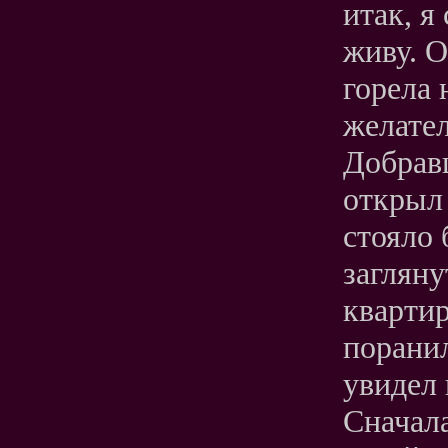
итак, я
живу. О
горела 
желател
Добравш
открыл 
стояло 
загляну
квартир
поранил
увидел 
Сначала