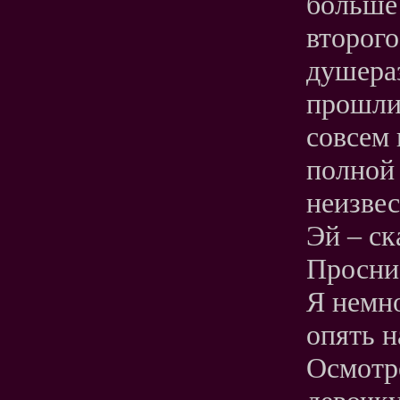
больше 
второго
душера
прошлис
совсем 
полной 
неизвес
Эй – ск
Просни
Я немно
опять н
Осмотр