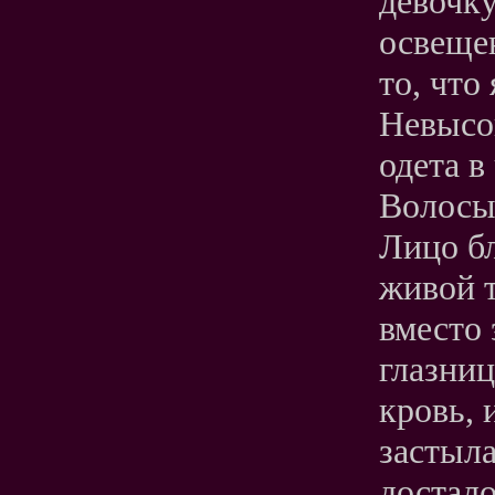
девочку
освещен
то, что
Невысок
одета в
Волосы 
Лицо бл
живой т
вместо
глазниц
кровь, 
застыла
достало