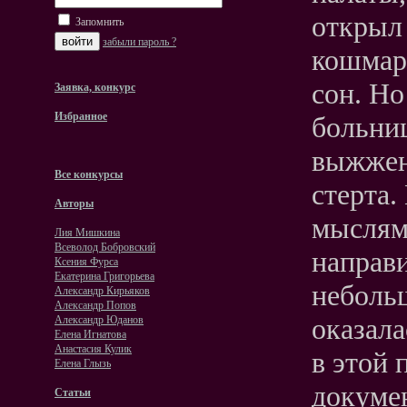
открыл 
Запомнить
забыли пароль ?
кошмар
сон. Но
Заявка, конкурс
Избранное
больниц
выжжен
Все конкурсы
стерта.
Авторы
мыслями
Лия Мишкина
Всеволод Бобровский
направи
Ксения Фурса
Екатерина Григорьева
неболь
Александр Кирьяков
Александр Попов
оказала
Александр Юданов
Елена Игнатова
Анастасия Кулик
в этой 
Елена Глызь
докумен
Статьи