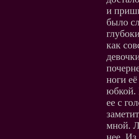
и приши
было с
глубоки
как сов
девочки
почерне
ноги её
юбкой. 
ее с го
заметит
мной. Л
нее. Из