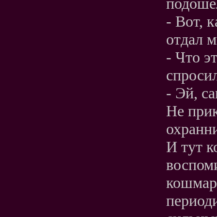
подошел
- Вот, 
отдал м
- Что э
спросил
- Эй, с
Не при
охранн
И тут к
воспоми
кошмар
период