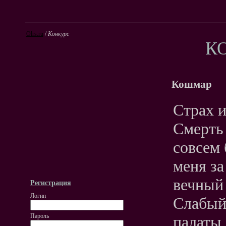
Olrs.ru
/
Конкурс
К
Кошмар
Страх и
Смерть 
совсем 
меня за
вечный
Регистрация
Логин
Слабый 
Пароль
палаты,