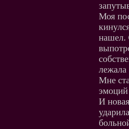
запутыв
Моя по
кинулся
нашел. 
выпотр
собстве
лежала 
Мне ста
эмоций 
И нова
ударила
больной