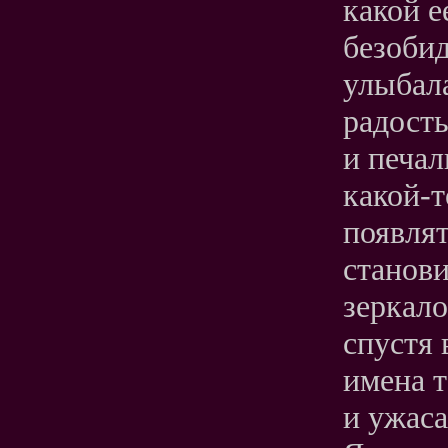
какой е
безобид
улыбала
радость
и печал
какой-т
появля
станови
зеркало
спустя 
имена т
и ужас