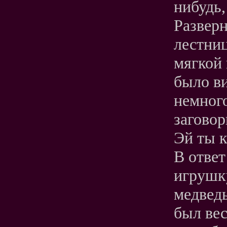
нибудь,
Разверн
лестниц
мягкой 
было ви
немного
заговор
Эй ты к
В ответ
игрушк
медведь
был вес