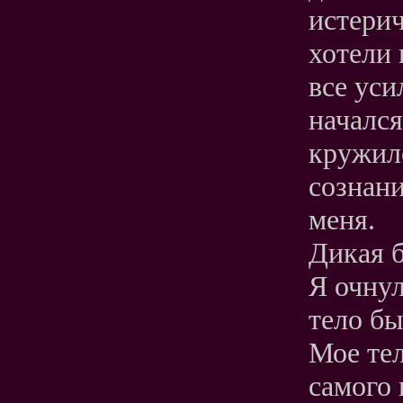
истерич
хотели 
все уси
начался
кружило
сознани
меня.
Дикая б
Я очнул
тело бы
Мое тел
самого 