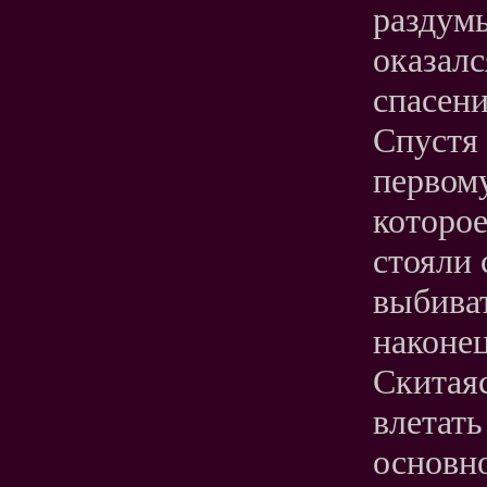
раздумы
оказалс
спасени
Спустя 
первому
которое
стояли 
выбиват
наконец
Скитаяс
влетать
основн