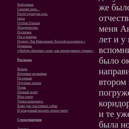
же было
Берёзонька
Скрепит перо...
Растет культура села.
отчеств
гыгы
Остров Ольхон
меня Ан
Младенчество
Политика
лет и у
Ом и мантры
Почему Лев Николаевич Толстой поссорился с
Церковью
вспомни
«Люблю обычные слова, как неизведанные страны».
было ок
Рассказы
направи
Верить
Ветряные мельницы
На крыше
втором 
Грустные сказки
Осень
погруже
Первый полёт
Мои стихи
коридор
Уроки казахского.
Клип для счастливых собак
и те уж
И рожденный ползать летать умеет
Стихотворения
была но