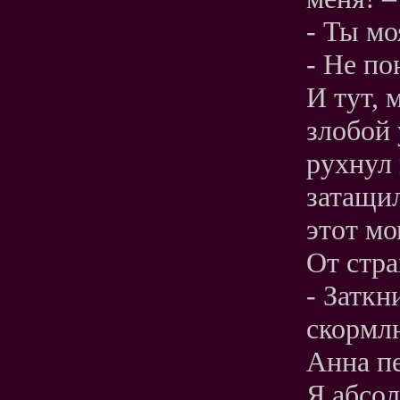
- Ты мо
- Не по
И тут, 
злобой 
рухнул 
затащил
этот мо
От стра
- Заткн
скормлю
Анна пе
Я абсол