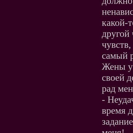
должнос
ненавис
какой-т
другой 
чувств,
самый р
Жены у 
своей д
рад мен
- Неуда
время д
задание
меня! –