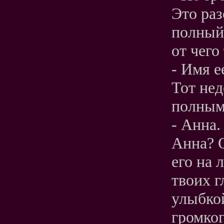
Это раз
полный 
от чего
- Имя е
Тот нед
полным 
- Анна.
Анна? О
его на 
твоих г
улыбко
громког