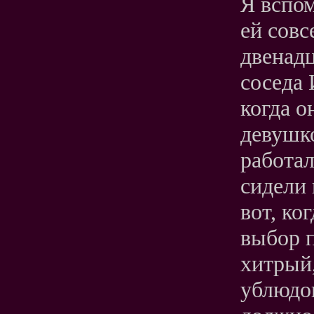
Я вспом
ей совс
двенадц
соседа 
когда о
девушк
работал
сидели 
вот, ко
выбор 
хитрый
ублюдок