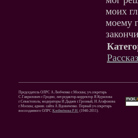
моих гл
моему г
закончи
Катего
Расска
Председатель ОЛРС А.Любченко г.Москва; уч.секретарь
С.Гаврилович г.Гродно; лит.редактор-корректор Я.Курилова
г.Севастополь; модераторы И.Дадаев г.Грозный, Н.Агафонова
г.Москва; админ. сайта А.Вдовиченко. Первый уч.секретарь
воссозданного ОЛРС
Клеймёнова Р.Н.
(1940-2011).