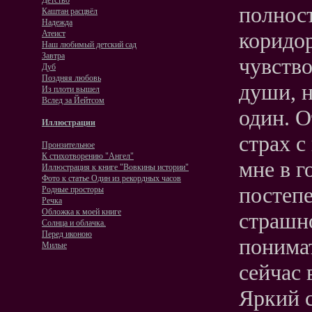
Детство
полност
Каштан расцвёл
Надежда
коридор
Атеист
Наш любимый детский сад
Завтра
чувство
Дуб
Поздняя любовь
души, н
Из плоти вышел
Вслед за Йейтсом
один. О
Иллюстрации
страх с
Пронзительное
К стихотворению "Ангел"
мне в г
Иллюстрация к книге "Вовкины истории"
Фото к статье Один из рекордных часов
постепе
Родные просторы
Речка
Обложка к моей книге
страшно
Солнца и облачка.
Перед иконою
понимат
Милые
сейчас
Яркий с