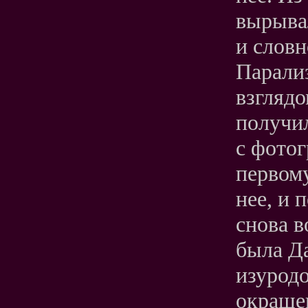
вырывал
и словн
Парали
взглядо
получи
с фотог
первому
нее, и 
снова в
была Д
изурод
окрашен