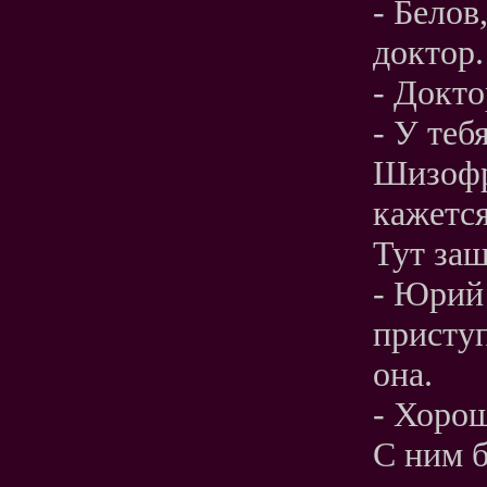
- Белов
доктор.
- Докто
- У теб
Шизофре
кажется
Тут заш
- Юрий
присту
она.
- Хорош
С ним б