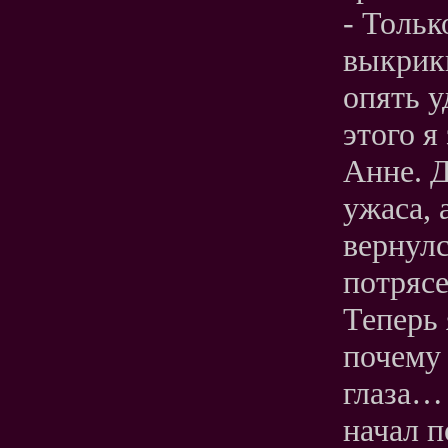
- Тольк
выкрикн
опять у
этого я
Анне. Д
ужаса, 
вернулс
потрясе
Теперь 
почему
глаза… 
начал п