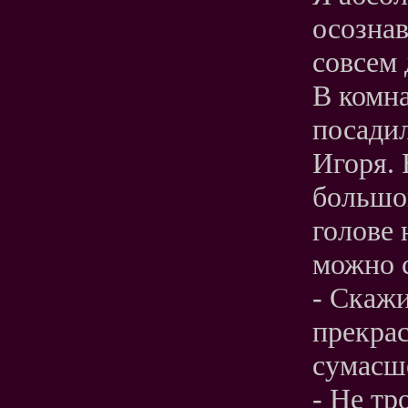
осознав
совсем 
В комна
посадил
Игоря. 
большо
голове 
можно 
- Скажи
прекрас
сумасш
- Не тр