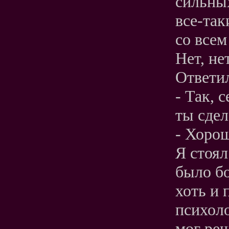
сильных
все-так
со все
Нет, не
Ответил
- Так, 
ты сдел
- Хоро
Я стоял
было бо
хоть и 
психоло
мог реш