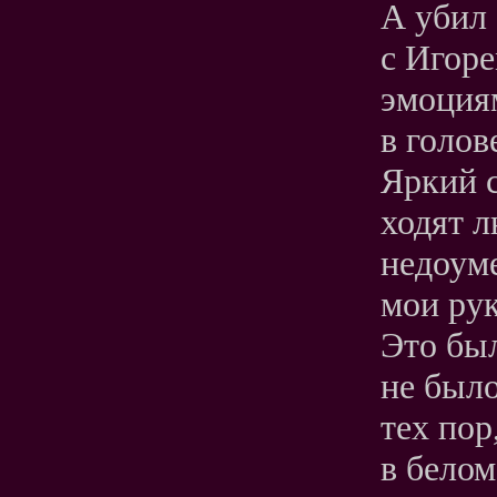
А убил 
с Игор
эмоциям
в голов
Яркий с
ходят л
недоуме
мои рук
Это был
не было
тех пор
в белом