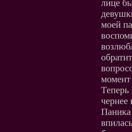
лице бы
девушк
моей п
воспом
возлюбл
обратит
вопросо
момент 
Теперь 
чернее 
Паника 
впилась