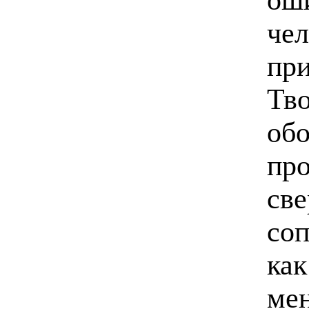
чел
пр
Тво
обо
про
све
соп
как
мен