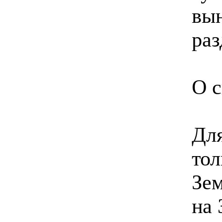
вын
раз
О с
Для
тол
Зем
на 