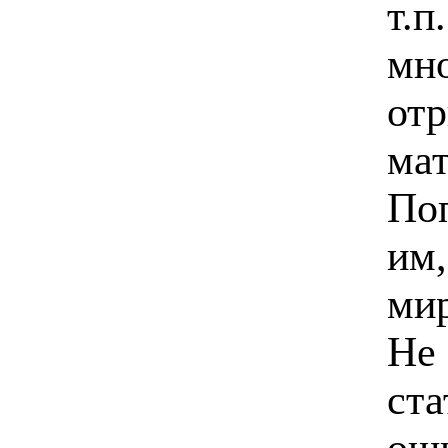
т.п
мн
от
мат
Поп
им,
мир
Не 
ста
оши