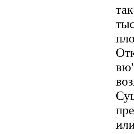
так
тыс
пло
Отк
вю"
воз
Сущ
пре
или