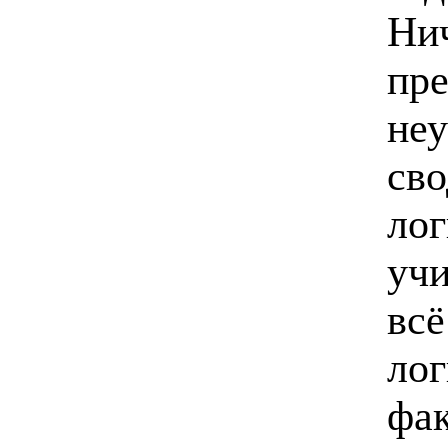
Нич
пре
неу
сво
лог
учи
всё
лог
фак