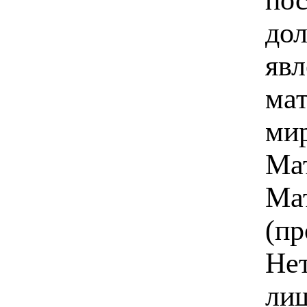
дол
явл
мат
мир
Ма
Ма
(пр
Не
ли