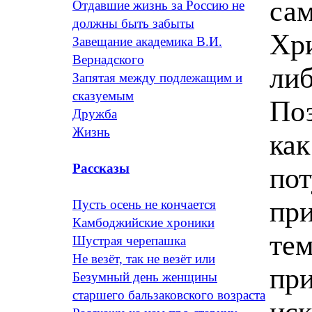
сам
Отдавшие жизнь за Россию не
должны быть забыты
Хри
Завещание академика В.И.
Вернадского
либ
Запятая между подлежащим и
сказуемым
Поэ
Дружба
Жизнь
как
Рассказы
пот
при
Пусть осень не кончается
Камбоджийские хроники
тем
Шустрая черепашка
Не везёт, так не везёт или
при
Безумный день женщины
старшего бальзаковского возраста
иск