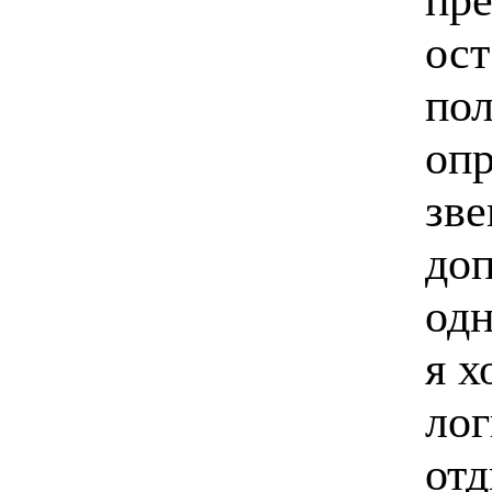
ост
пол
оп
зве
доп
одн
я х
лог
отд