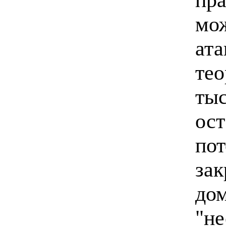
мож
ата
тео
тыс
ост
пот
за
до
"не