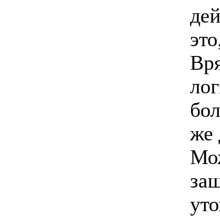
дей
это
Вря
лог
бол
же 
Мож
защ
ут