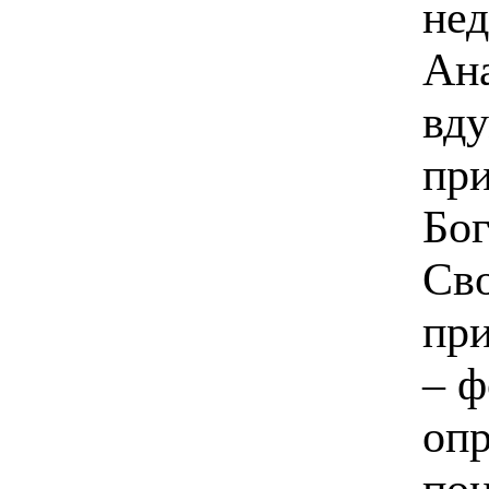
нед
Ана
вду
при
Бог
Сво
при
– ф
опр
пон