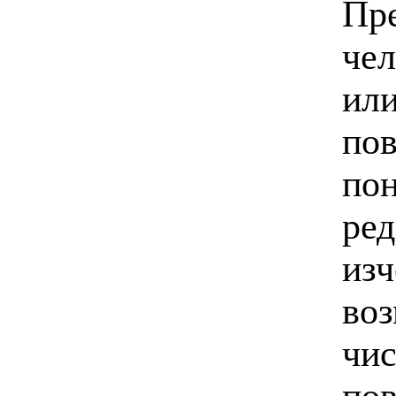
Пре
чел
или
пов
пон
ред
изч
во
чис
по