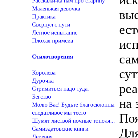
Расскажи-ка нам про старину
Маленькая девочка
выс
Практика
Свернул с пути
ест
Летное испытание
исп
Плохая примеиа
са
Стихотворения
сут
Королева
Дурочка
реа
Стримиться надо туда.
Бегство
на 
Молю Вас! Будьте благосклонны
еподатливое мы тесто
Поя
Шумят листвой ночные тополя...
Самиздатовские книги
Дл
Деревня