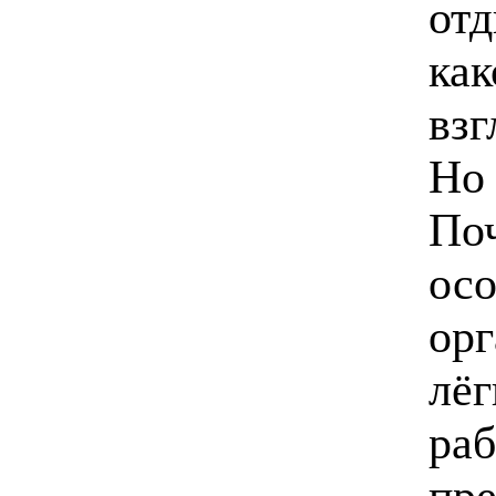
отд
как
взг
Но 
Поч
осо
орг
лёг
раб
пре