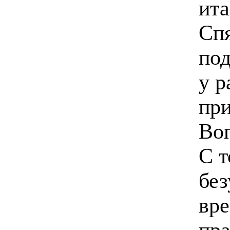
ита
Спя
под
у р
при
Воп
С т
без
вре
пра