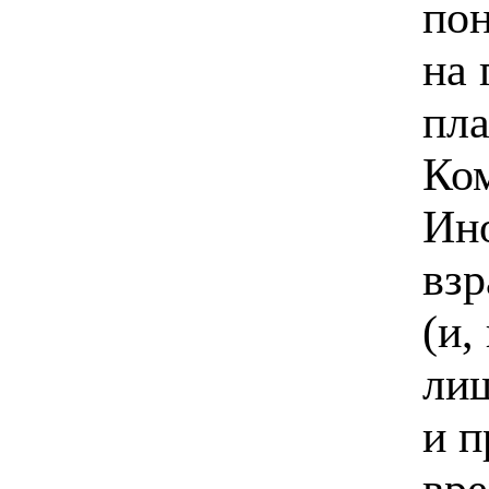
пон
на 
пл
Ком
Ин
вз
(и,
ли
и 
вре