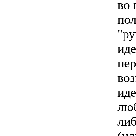
во 
пол
"ру
иде
пе
воз
иде
люб
либ
(ил