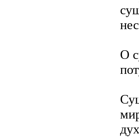
сущ
нес
О 
пот
Сущ
мир
дух