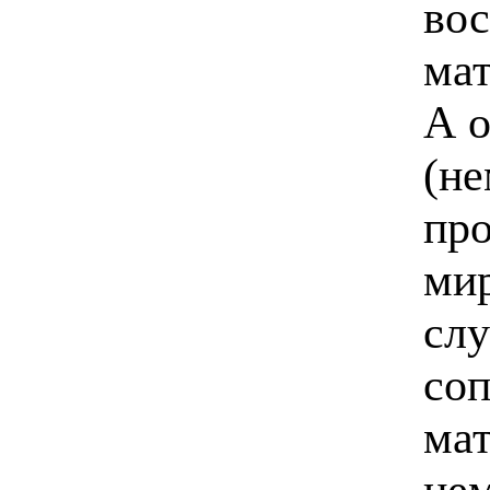
вос
мат
А о
(не
про
ми
слу
со
мат
нем