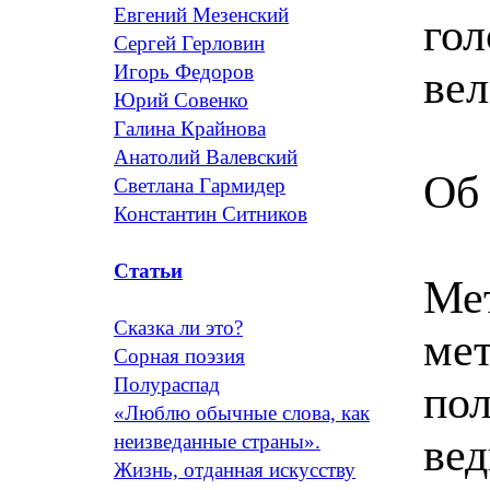
Евгений Мезенский
гол
Сергей Герловин
Игорь Федоров
вел
Юрий Совенко
Галина Крайнова
Анатолий Валевский
Об
Светлана Гармидер
Константин Ситников
Статьи
Мет
Сказка ли это?
мет
Сорная поэзия
Полураспад
пол
«Люблю обычные слова, как
вед
неизведанные страны».
Жизнь, отданная искусству