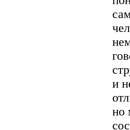
сам
чел
не
гов
стр
и н
отл
но
сос