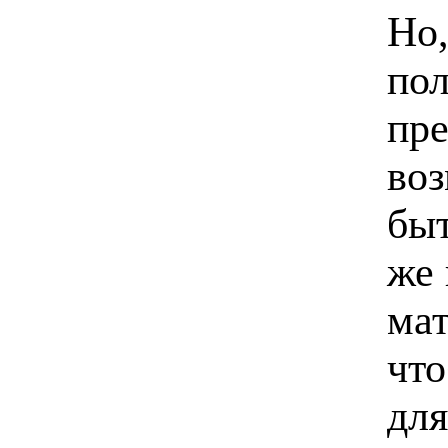
Но,
пол
пр
во
быт
же 
мат
что
для