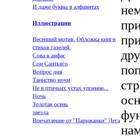
нем
И даже буквы в алфавитах
при
Иллюстрации
при
Весенний мотив. Обложка книги
стихов газелей.
дру
Сова в анфас
Сон Сантьяго
поп
Вопрос дня
Таинство ночи
стр
Не в птичьих устах упоение...
осн
Ночь
Золотая осень
фун
звезда
Впечатление от "Парижанки" Дега
нам