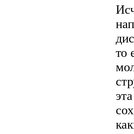
Исч
нап
дис
то 
мо
стр
эта
сох
как