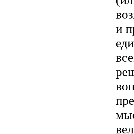
воз
и п
ед
все
реш
воп
пре
мы
вел