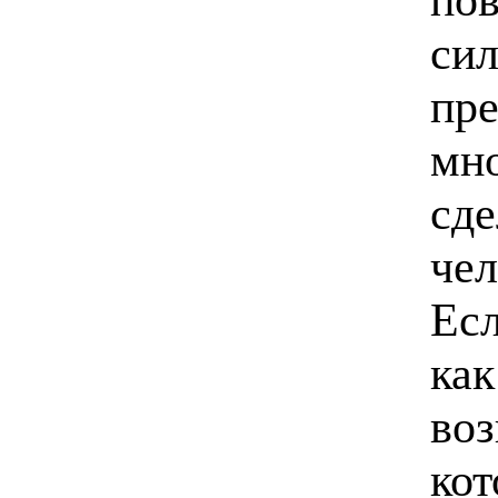
сил
пре
мно
сд
чел
Есл
как
воз
кот