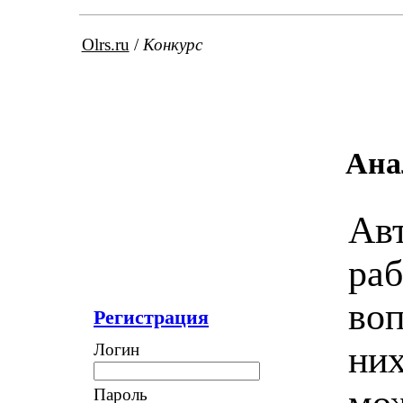
Olrs.ru
/
Конкурс
Ана
Авт
раб
воп
Регистрация
них
Логин
мож
Пароль