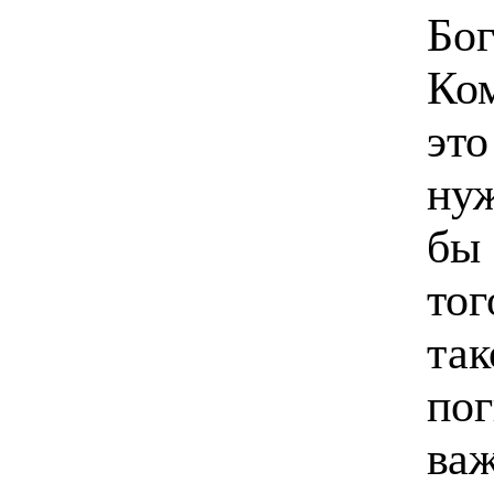
Бог
Ком
это
нуж
бы 
тог
так
пог
ва