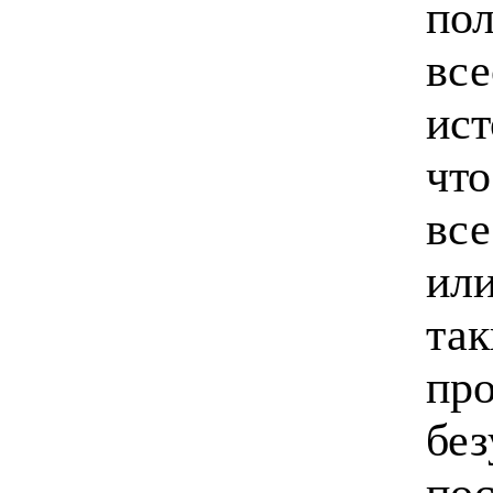
по
вс
ист
что
все
ил
так
про
без
пос