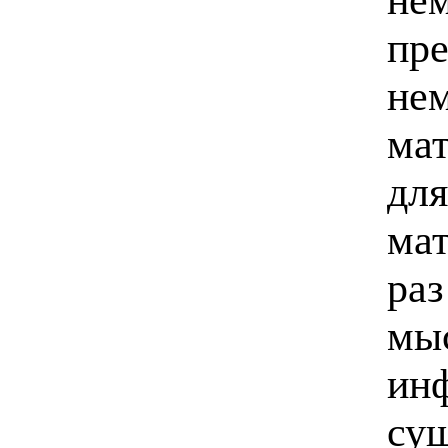
пре
нем
мат
для
мат
раз
мыс
ин
сущ