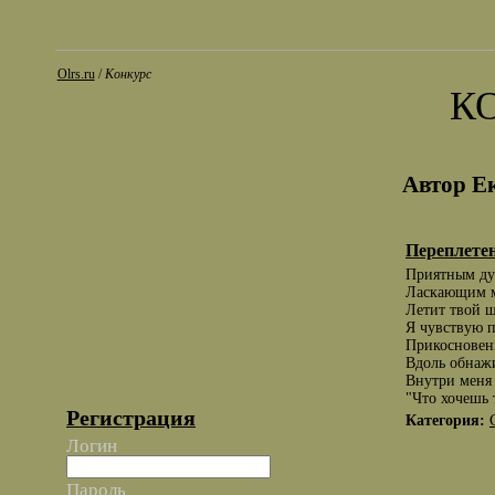
Olrs.ru
/
Конкурс
К
Автор Е
Переплете
Приятным ду
Ласкающим м
Летит твой 
Я чувствую п
Прикосновен
Вдоль обнажи
Внутри меня 
"Что хочешь
Регистрация
Категория:
Логин
Пароль