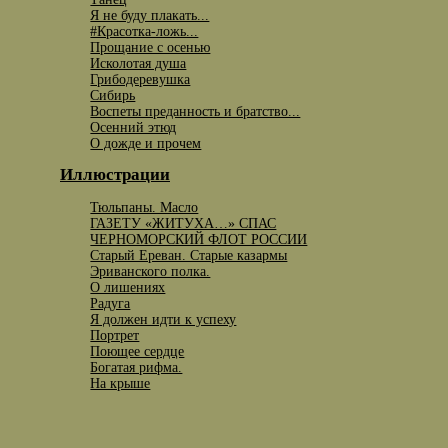
Я не буду плакать...
#Красотка-ложь...
Прощание с осенью
Исколотая душа
Грибодеревушка
Сибирь
Воспеты преданность и братство...
Осенний этюд
О дожде и прочем
Иллюстрации
Тюльпаны. Масло
ГАЗЕТУ «ЖИТУХА…» СПАС
ЧЕРНОМОРСКИЙ ФЛОТ РОССИИ
Старый Ереван. Старые казармы
Эриванского полка.
O лишениях
Радуга
Я должен идти к успеху
Портрет
Поющее сердце
Богатая рифма.
На крыше