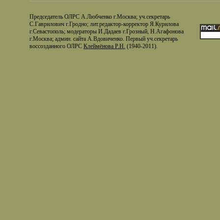
Председатель ОЛРС А.Любченко г.Москва; уч.секретарь
С.Гаврилович г.Гродно; лит.редактор-корректор Я.Курилова
г.Севастополь; модераторы И.Дадаев г.Грозный, Н.Агафонова
г.Москва; админ. сайта А.Вдовиченко. Первый уч.секретарь
воссозданного ОЛРС
Клеймёнова Р.Н.
(1940-2011).