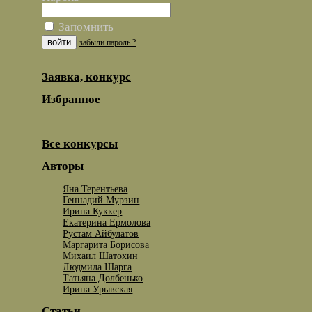
Запомнить
забыли пароль ?
Заявка, конкурс
Избранное
Все конкурсы
Авторы
Яна Терентьева
Геннадий Мурзин
Ирина Куккер
Екатерина Ермолова
Рустам Айбулатов
Маргарита Борисова
Михаил Шатохин
Людмила Шарга
Татьяна Долбенько
Ирина Урывская
Статьи