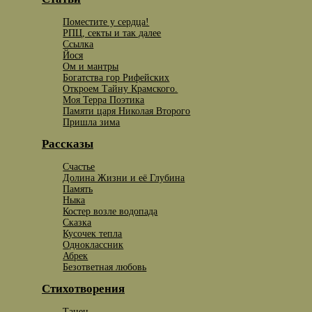
Поместите у сердца!
РПЦ, секты и так далее
Ссылка
Йося
Ом и мантры
Богатства гор Рифейских
Откроем Тайну Крамского.
Моя Терра Поэтика
Памяти царя Николая Второго
Пришла зима
Рассказы
Счастье
Долина Жизни и её Глубина
Память
Ныка
Костер возле водопада
Сказка
Кусочек тепла
Одноклассник
Абрек
Безответная любовь
Стихотворения
Танец