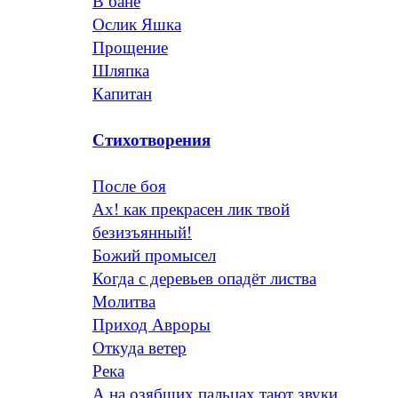
В бане
Ослик Яшка
Прощение
Шляпка
Капитан
Стихотворения
После боя
Ах! как прекрасен лик твой
безизъянный!
Божий промысел
Когда с деревьев опадёт листва
Молитва
Приход Авроры
Откуда ветер
Река
А на озябших пальцах тают звуки