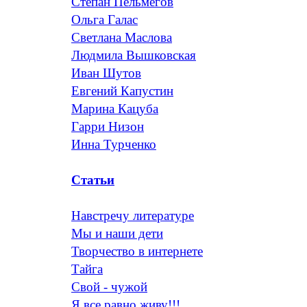
Степан Пельмегов
Ольга Галас
Светлана Маслова
Людмила Вышковская
Иван Шутов
Евгений Капустин
Марина Кацуба
Гарри Низон
Инна Турченко
Статьи
Навстречу литературе
Мы и наши дети
Творчество в интернете
Тайга
Свой - чужой
Я все равно живу!!!