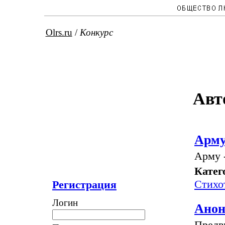
Olrs.ru
/
Конкурс
Авт
Арм
Арму -
Катег
Стихо
Регистрация
Логин
Анон
Предв