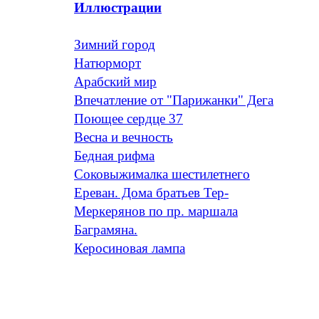
Иллюстрации
Зимний город
Натюрморт
Арабский мир
Впечатление от "Парижанки" Дега
Поющее сердце 37
Весна и вечность
Бедная рифма
Соковыжималка шестилетнего
Ереван. Дома братьев Тер-
Меркерянов по пр. маршала
Баграмяна.
Керосиновая лампа