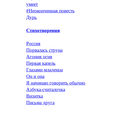
умеет
#Неоконченная повесть
Дурь
Стихотворения
Россия
Порвалась струна
Агония огня
Первая капель
Глазами младенца
Он и она
Я начинаю говорить обычно
Азбука-считалочка
Визитка
Письма друга