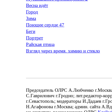
Весна идёт
Город
Зима
Поющее сердце 47
Беги
Портрет
Райская птица
Взгляд через время. химию и стекло
Председатель ОЛРС А.Любченко г.Москва;
С.Гаврилович г.Гродно; лит.редактор-кор
г.Севастополь; модераторы И.Дадаев г.Гр
Н.Агафонова г.Москва; админ. сайта А.В