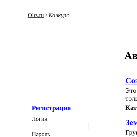
Olrs.ru
/
Конкурс
Ав
Со
Это
тол
Кат
Регистрация
Логин
Зем
Гру
Пароль