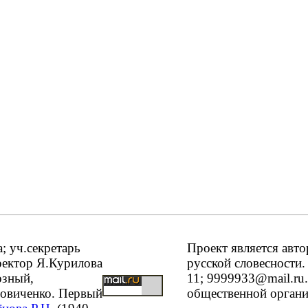
 уч.секретарь
Проект является авт
ректор Я.Курилова
русской словесности.
озный,
11; 9999933@mail.ru
довиченко. Первый
общественной организ