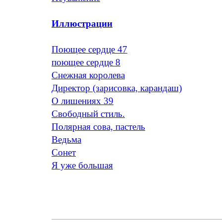
Иллюстрации
Поющее сердце 47
поющее сердце 8
Снежная королева
Директор (зарисовка, карандаш)
О лишениях 39
Свободный стиль.
Полярная сова, пастель
Ведьма
Сонет
Я уже большая