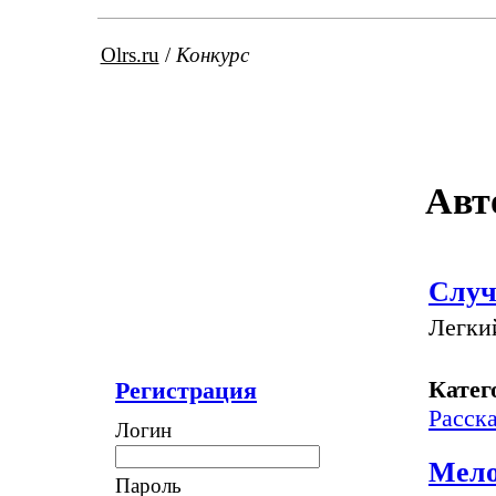
Olrs.ru
/
Конкурс
Авт
Случ
Легки
Катег
Регистрация
Расск
Логин
Мело
Пароль