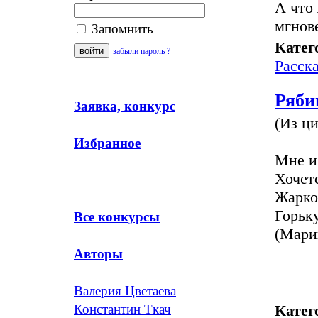
А что
мгнов
Запомнить
Катег
забыли пароль ?
Расск
Ряби
Заявка, конкурс
(Из ци
Избранное
Мне и
Хочет
Жарко
Горьк
Все конкурсы
(Мари
Авторы
Валерия Цветаева
Катег
Константин Ткач