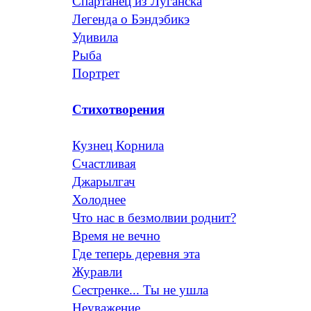
Спартанец из Луганска
Легенда о Бэндэбикэ
Удивила
Рыба
Портрет
Стихотворения
Кузнец Корнила
Счастливая
Джарылгач
Холоднее
Что нас в безмолвии роднит?
Время не вечно
Где теперь деревня эта
Журавли
Сестренке... Ты не ушла
Неуважение