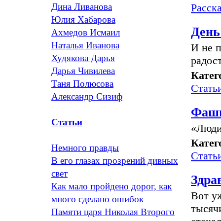
Расск
Дина Ливанова
Юлия Хабарова
День
Ахмедов Исмаил
Наталья Иванова
И не 
Худякова Дарья
радост
Дарья Чивилева
Катег
Таня Полюсова
Стать
Александр Сизиф
Фаши
Статьи
«Люди
Катег
Немного правды
Стать
В его глазах прозрений дивных
свет
Здра
Как мало пройдено дорог, как
Вот уж
много сделано ошибок
тысячи
Памяти царя Николая Второго