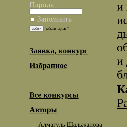
и
Пароль
и
Запомнить
забыли пароль ?
д
о
Заявка, конкурс
и
Избранное
б
К
Все конкурсы
Р
Авторы
Алмагуль Шальжанова