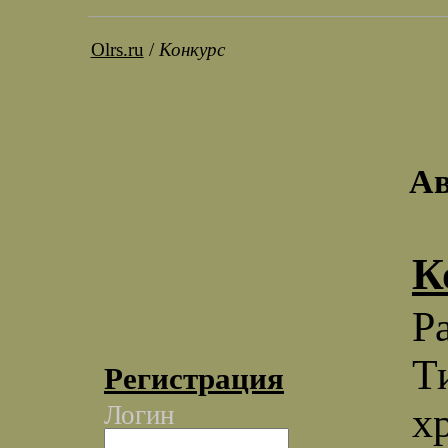
Olrs.ru
/
Конкурс
Ав
К
Р
Т
Регистрация
х
Логин