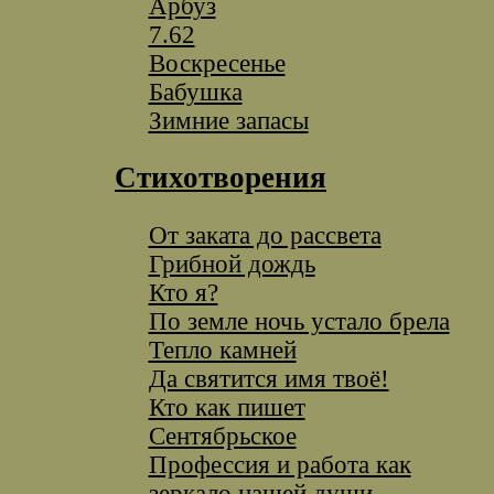
Арбуз
7.62
Воскресенье
Бабушка
Зимние запасы
Стихотворения
От заката до рассвета
Грибной дождь
Кто я?
По земле ночь устало брела
Тепло камней
Да святится имя твоё!
Кто как пишет
Сентябрьское
Профессия и работа как
зеркало нашей души