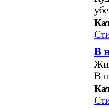
уб
Ка
Ст
В 
Жи
В 
Ка
Ст