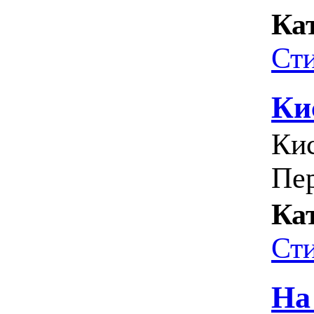
Ка
Ст
Ки
Кис
Пе
Ка
Ст
На