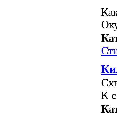
Как
Оку
Ка
Ст
Ки
Схв
К с
Ка