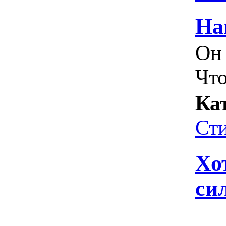
На
Он 
Что
Ка
Ст
Хо
си