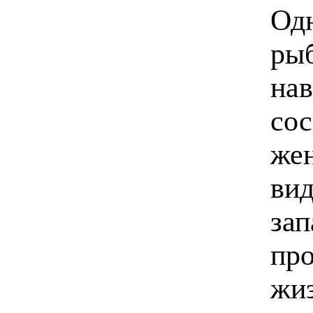
Одн
рыб
нав
сос
жен
вид
зап
про
жиз