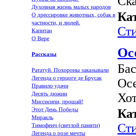
Ска
Духовная жизнь малых народов
Ка
О дрессировке животных, собак в
частности, и людей.
Ст
Капитан
О Вере
Ос
Рассказы
Ба
Рататуй. Похороны заказывали
Легенда о герцоге де Брусак
Осе
Правило удачи
Десять дюжин
Хот
Миссисипи, прощай!
Этот День Победы
Ка
Миракль
Ст
Тимофеич (светлой памяти)
Легенда о розе мечты