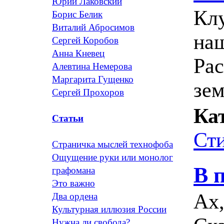
Юрий Лаковский
Кл
Борис Белик
Виталий Абросимов
на
Сергей Коробов
Анна Кневец
Рас
Алевтина Немерова
Маргарита Гущенко
зе
Сергей Прохоров
Ка
Статьи
Ст
Страничка мыслей технофоба
Ощущение руки или монолог
В 
графомана
Это важно
Ах,
Два ордена
Культурная иллюзия России
Нужна ли свобода?