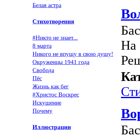
Белая астра
Во
Стихотворения
Ба
#Никто не знает...
На 
8 марта
Никого не впущу в свою душу!
Реш
Окруженцы 1941 года
Свобода
Ка
Пёс
Жизнь как бег
Ст
#Христос Воскрес
Искушение
Во
Почему
Ба
Иллюстрации