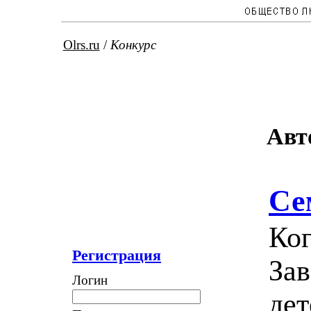
Olrs.ru
/
Конкурс
Авт
Се
Ког
Регистрация
Зав
Логин
дет