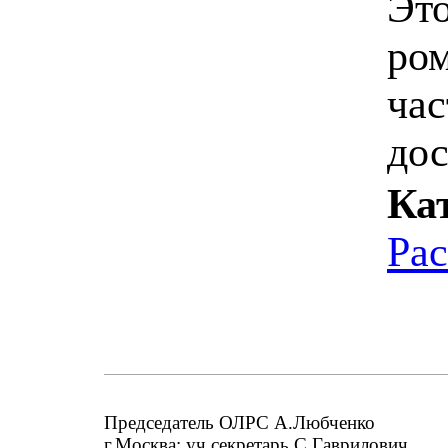
Это
ром
ча
дос
Ка
Ра
Председатель ОЛРС А.Любченко
г.Москва; уч.секретарь С.Гаврилович