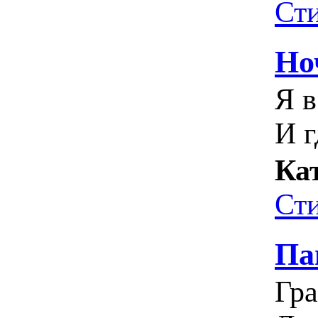
Ст
Но
Я в
И г
Ка
Ст
Па
Гр