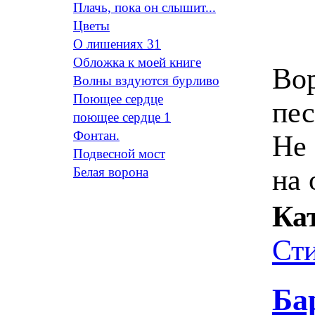
Плачь, пока он слышит...
Цветы
О лишениях 31
Обложка к моей книге
Вор
Волны вздуются бурливо
Поющее сердце
пес
поющее сердце 1
Фонтан.
Не 
Подвесной мост
на 
Белая ворона
Ка
Ст
Ба