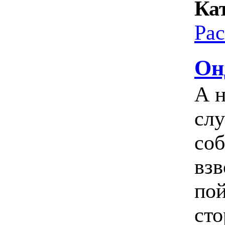
Ка
Ра
Он
А 
сл
соб
взв
пой
сто