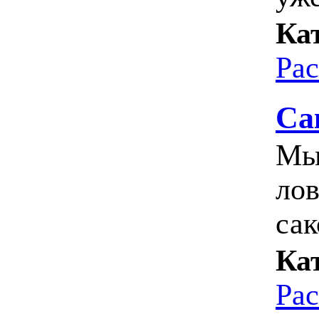
Ка
Ра
Са
Мы 
лов
сак
Ка
Ра