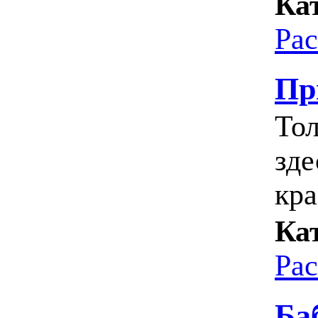
Ка
Ра
Пр
Тол
зде
кра
Ка
Ра
Ба