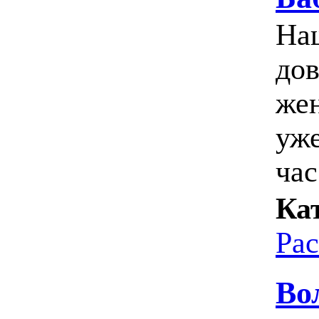
Наш
дов
же
уже
час
Ка
Ра
Во