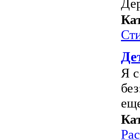
Де
Ка
Ст
Де
Я 
без
еще
Ка
Ра