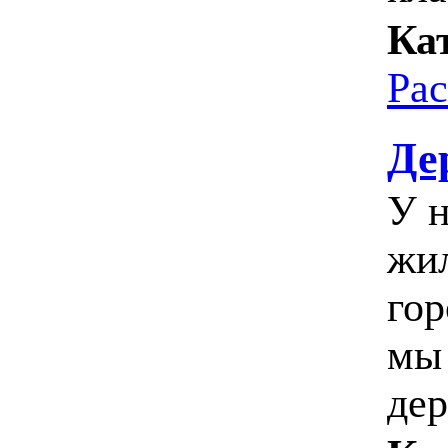
Ка
Ра
Де
У н
жил
гор
мы 
дер