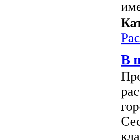
име
Ка
Ра
В 
Про
рас
гор
Сес
кла