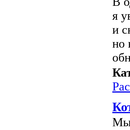
В о
я 
и с
но 
обн
Ка
Ра
Ко
Мы 