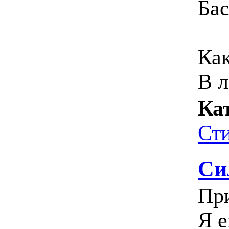
Ба
Как
В л
Ка
Ст
Си
Пр
Я е