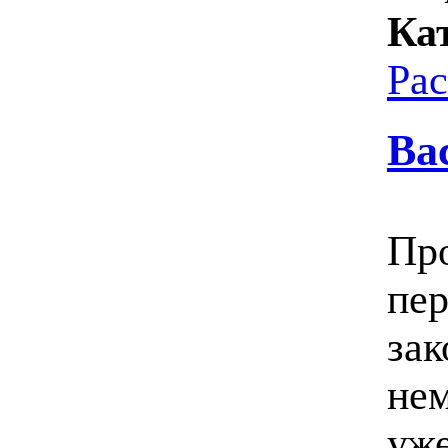
Ка
Ра
Ва
Про
пер
зак
нем
уже