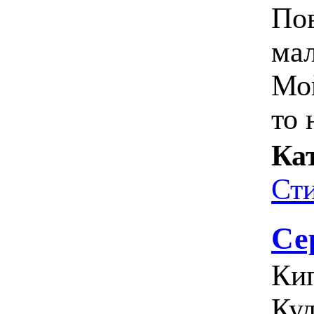
Пов
ма
Мой
то 
Ка
Ст
Се
Кип
Куд