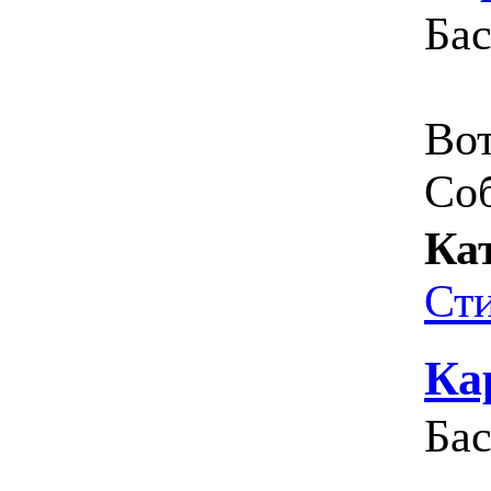
Ба
Вот
Соб
Ка
Ст
Ка
Ба