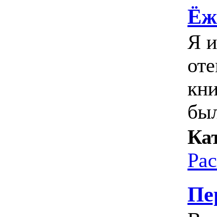
Ёж
Я и
оте
кни
бы
Ка
Ра
Пе