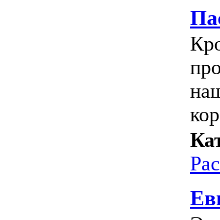
Па
Кро
про
наш
кор
Ка
Ра
Ев