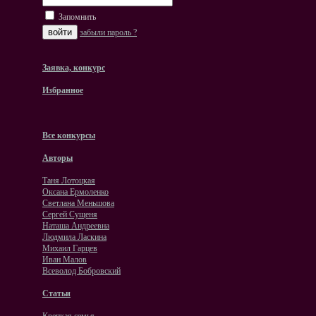
Запомнить
забыли пароль ?
Заявка, конкурс
Избранное
Все конкурсы
Авторы
Таня Лотоцкая
Оксана Ермоленко
Светлана Меньшова
Сергей Сущеня
Наташа Андреевна
Людмила Ласкина
Михаил Гарцев
Иван Малов
Всеволод Бобровский
Статьи