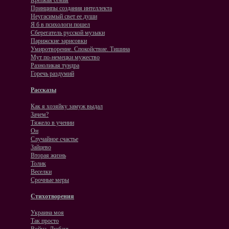
Крепкая семья
Принципы создания интеллекта
Неугасимый свет ее души
Я б в психологи пошел
Сберегатель русской музыки
Парижские зарисовки
Умиротворение. Спокойствие. Тишина
Мут по-немецки мужество
Разноликая тундра
Горечь раздумий
Рассказы
Как я хозяйку замуж выдал
Зачем?
Тяжело в учении
Он
Случайное счастье
Зайцево
Вторая жизнь
Толик
Веселки
Срочные меры
Стихотворения
Украина моя
Так просто