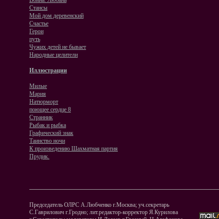
Война. Любань
Стансы
Мой дом деревенский
Счастье
Герои
путь
Чужих детей не бывает
Народные целители
Иллюстрации
Милые
Мария
Натюрморт
поющее сердце 8
Странник
Рыбак и рыбка
Графический знак
Таинство ночи
К произведению Шахматная партия
Прудик.
Председатель ОЛРС А.Любченко г.Москва; уч.секретарь
С.Гаврилович г.Гродно; лит.редактор-корректор Я.Курилова