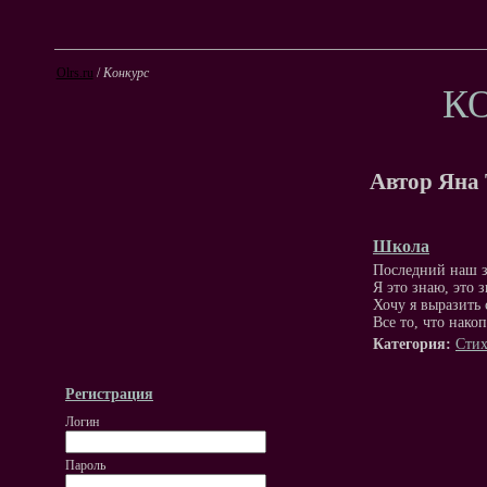
Olrs.ru
/
Конкурс
К
Автор Яна
Школа
Последний наш з
Я это знаю, это з
Хочу я выразить 
Все то, что нако
Категория:
Стих
Регистрация
Логин
Пароль