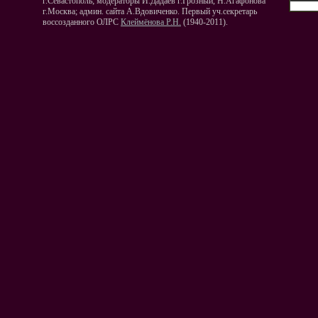
г.Севастополь; модераторы И.Дадаев г.Грозный, Н.Агафонова
г.Москва; админ. сайта А.Вдовиченко. Первый уч.секретарь
воссозданного ОЛРС
Клеймёнова Р.Н.
(1940-2011).