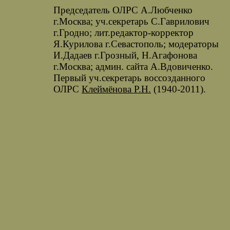
Председатель ОЛРС А.Любченко
г.Москва; уч.секретарь С.Гаврилович
г.Гродно; лит.редактор-корректор
Я.Курилова г.Севастополь; модераторы
И.Дадаев г.Грозный, Н.Агафонова
г.Москва; админ. сайта А.Вдовиченко.
Первый уч.секретарь воссозданного
ОЛРС
Клеймёнова Р.Н.
(1940-2011).