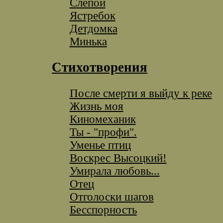
Слепой
Ястребок
Детдомка
Минька
Стихотворения
После смерти я выйду к реке
Жизнь моя
Киномеханик
Ты - "профи".
Уменье птиц
Воскрес Высоцкий!
Умирала любовь...
Отец
Отголоски шагов
Бесспорность