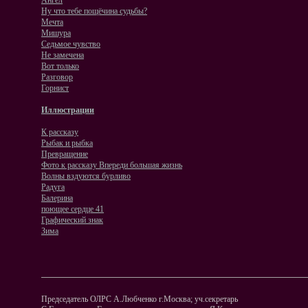
Ангел
Ну что тебе пощёчина судьбы?
Мечта
Мишура
Седьмое чувство
Не замечена
Вот только
Разговор
Горнист
Иллюстрации
К рассказу
Рыбак и рыбка
Превращение
Фото к рассказу Впереди большая жизнь
Волны вздуются бурливо
Радуга
Балерина
поющее сердце 41
Графический знак
Зима
Председатель ОЛРС А.Любченко г.Москва; уч.секретарь