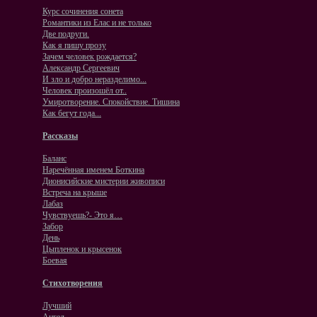
Курс сочинения сонета
Романтики из Елас и не только
Две подруги.
Как я пишу прозу
Зачем человек рождается?
Александр Сергеевич
И зло и добро неразделимо...
Человек произошёл от..
Умиротворение. Спокойствие. Тишина
Как бегут года...
Рассказы
Баланс
Наречённая именем Боткина
Дионисийские мистерии живописи
Встреча на крыше
Лабаз
Чувствуешь?- Это я…
Забор
День
Цыпленок и крысенок
Боевая
Стихотворения
Лучший