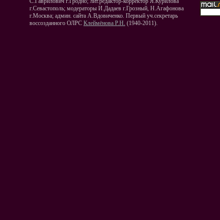
С.Гаврилович г.Гродно; лит.редактор-корректор Я.Курилова
г.Севастополь; модераторы И.Дадаев г.Грозный, Н.Агафонова
г.Москва; админ. сайта А.Вдовиченко. Первый уч.секретарь
воссозданного ОЛРС
Клеймёнова Р.Н.
(1940-2011).