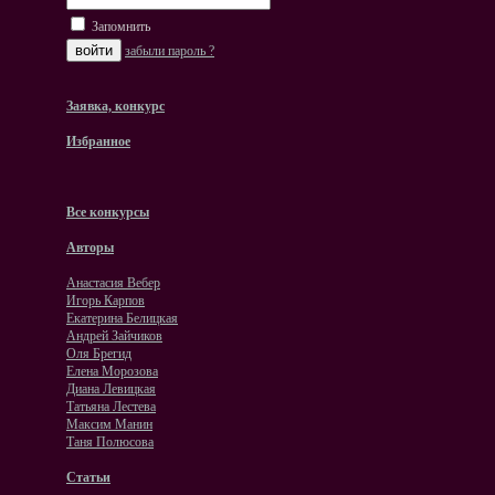
Запомнить
забыли пароль ?
Заявка, конкурс
Избранное
Все конкурсы
Авторы
Анастасия Вебер
Игорь Карпов
Екатерина Белицкая
Андрей Зайчиков
Оля Брегид
Елена Морозова
Диана Левицкая
Татьяна Лестева
Максим Манин
Таня Полюсова
Статьи