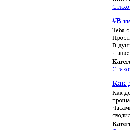
Стихо
#В те
Тебя о
Прост
В душ
и знае
Катег
Стихо
Как 
Как д
проща
Часам
сводил
Катег