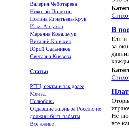
Валерия Чеботарева
Катег
Николай Полехин
Стихо
Полина Игнатьева-Крук
Илья Алтухов
В по
Марьяна Ковальчук
Ели и
Виталий Коняхин
за окн
Юрий Сальников
давни
Светлана Князева
кажды
Катег
Статьи
Стихо
РПЦ, секты и так далее
Плат
Мечта.
Оторв
Нелюбовь
играюч
Отдавшие жизнь за Россию не
Не люб
должны быть забыты
все ка
Все лживо.