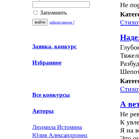
Не по
Запомнить
Катег
Стихо
забыли пароль ?
Наде
Заявка, конкурс
Глубо
Тяжел
Избранное
Разбуд
Шепот
Катег
Стихо
Все конкурсы
А ве
Авторы
Не ре
К увл
Людмила Истомина
Я на в
Юлия Александронец
Это о