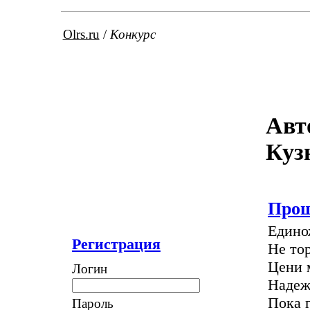
Olrs.ru
/
Конкурс
Авт
Куз
Про
Едино
Регистрация
Не тор
Цени 
Логин
Надеж
Пока г
Пароль