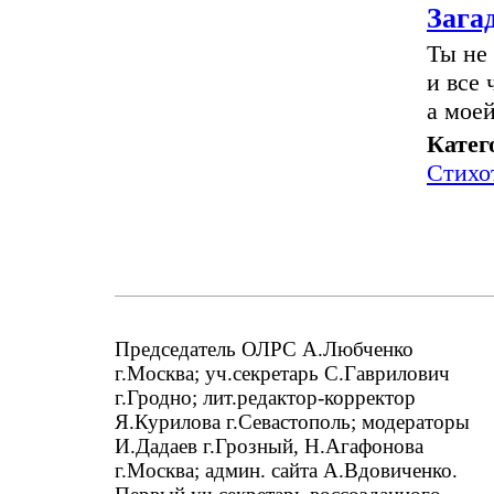
Зага
Ты не
и все
а мое
Катег
Стихо
Председатель ОЛРС А.Любченко
г.Москва; уч.секретарь С.Гаврилович
г.Гродно; лит.редактор-корректор
Я.Курилова г.Севастополь; модераторы
И.Дадаев г.Грозный, Н.Агафонова
г.Москва; админ. сайта А.Вдовиченко.