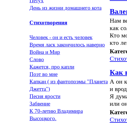
Петух
День из жизни домашнего кота
Вале
Нам в
Стихотворения
как с
Кто мо
Человек - он и есть человек
кто ле
Время ласк закончилось наверно
Катег
Война и Мир
Стихо
Слово
Кажется, про капли
Как 
Поэт во мне
А он 
Капкан ( из фантопоэмы "Планета
и врод
Джетта")
Я дум
Песня ярости
или он
Забвение
К 70-летию Владимира
Катег
Высоцкого.
Стихо