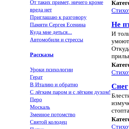
Катег
От таких примет, ничего кроме
Стихо
вреда нет
Приглашаю к разговору
Не п
Памяти Сергея Есенина
Куда мне деться...
И тол
Автомобили и стрессы
умоют 
Откуда
Рассказы
приль
Катег
Уроки психологии
Стихо
Герат
В Италию и обратно
Снег
С лёгким паром и с лёгким духом!
Блест
Перо
измуч
Москаль
стопт
Змеиное потомство
Катег
Святой колодец
Стихо