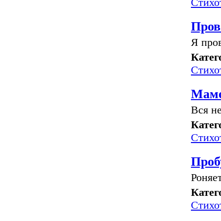
Стихо
Пров
Я пров
Катег
Стихо
Мам
Вся не
Катег
Стихо
Проб
Роняет
Катег
Стихо