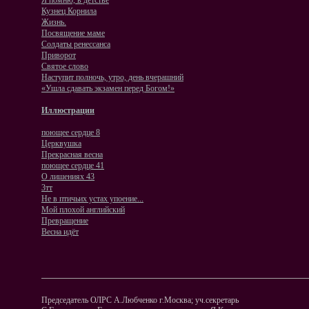
Я помню, в детстве
Кузнец Корнила
Жизнь.
Посвящение маме
Солдаты ренессанса
Приворот
Святое слово
Наступит полночь, утро, день вчерашний
«Ушла сдавать экзамен перед Богом!»
Иллюстрации
поющее сердце 8
Церквушка
Прекрасная весна
поющее сердце 41
О лишениях 43
3тт
Не в птичьих устах упоение...
Мой плохой английский
Превращение
Весна идёт
Председатель ОЛРС А.Любченко г.Москва; уч.секретарь