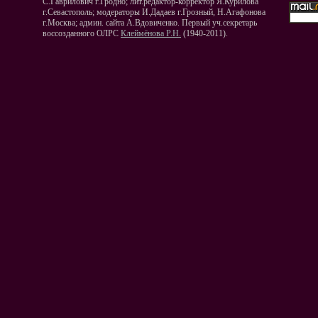
С.Гаврилович г.Гродно; лит.редактор-корректор Я.Курилова
г.Севастополь; модераторы И.Дадаев г.Грозный, Н.Агафонова
г.Москва; админ. сайта А.Вдовиченко. Первый уч.секретарь
воссозданного ОЛРС
Клеймёнова Р.Н.
(1940-2011).