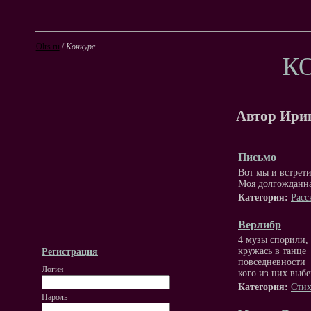
Olrs.ru
/
Конкурс
К
Автор Ири
Письмо
Вот мы и встрети
Моя долгожданн
Категория:
Расс
Верлибр
4 музы спорили,
кружась в танце
Регистрация
повседневности
Логин
кого из них выб
Категория:
Стих
Пароль