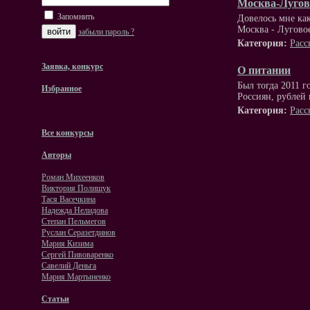
Москва-Лугово
Запомнить
Довелось мне ка
Москва - Луговое
забыли пароль ?
Категория:
Расс
Заявка, конкурс
О питании
Был тогда 2011 г
Избранное
Россиян, рублей
Категория:
Расс
Все конкурсы
Авторы
Роман Михеенков
Виктория Полищук
Тася Васечкина
Надежда Нелидова
Степан Пельмегов
Руслан Серазетдинов
Мария Кизима
Сергей Пивоваренко
Савелий Деньга
Мария Мартыненко
Статьи