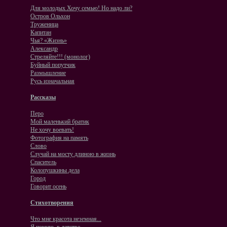
Для молодых Хочу семью! Но надо ли?
Остров Ольхон
Труженица
Капитан
Чья? «Жизнь»
Александр
Стреляйте!!! (монолог)
Буйный попутчик
Размышление
Русь изначальная
Рассказы
Перо
Мой маленький братик
Не хочу воевать!
Фотография на память
Слово
Случай на мосту длиною в жизнь
Спаситель
Колопушкины дела
Город
Говорит осень
Стихотворения
Что мне красота неземная...